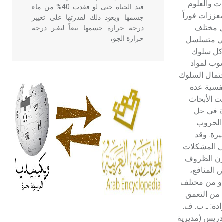
ات والعلوم
قيد الحياة حتى لو فقدت 40% من ماء
عززات فوراً
جسمها ويعود ذلك لقدرتها على تغيير
في مختلف
درجة حرارة جسمها تبعاً لتغير درجة
حرارة الجو،
ائي متسلسل
ز كل سلوك
سوب لمواد
- هل تعلم أن أبقراط كتب في الطب
حتمال السلوك
أربعة مؤلفات هي: الحكم، الأدلة، تنظيم
نفسية عدة
التغذية، ورسالته في جروح الرأس.
ت الأبحاث
ويعود له الفضل بأنه حرر الطب من
ة في حل
الدين والفلسفة.
 الحروب
يرة. وقد
- هل تعلم أن المرجان إفراز حيواني
ى المشكلات
يتكون في البحر ويتركب من مادة
وازن الظروف
كربونات الكلسيوم، وهو أحمر أو شديد
 المنافع،
الحمرة وهو أجود أنواعه، ويمتاز بكبر
بدو من مختلف
الحجم ويسمى الش
 من التعمق
دة: ـ ب. ف.
فخر الدين القلا، أصول التدريس (مديرية
هل تعلم أن الأبسيد كلمة فرنسية اللفظ