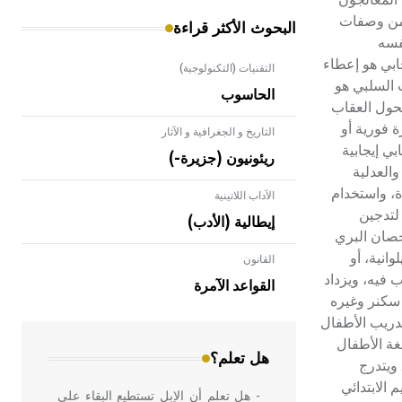
ضمن وصفات
البحوث الأكثر قراءة
فسه
ابي هو إعطاء
التقنيات (التكنولوجية)
ب السلبي هو
الحاسوب
تحول العقاب
ة فورية أو
التاريخ و الجغرافية و الآثار
بي إيجابية
ريئونيون (جزيرة-)
والعدلية
ة، واستخدام
الآداب اللاتينية
لتدجين
إيطالية (الأدب)
لحصان البري
انية، أو
القانون
- هل تعلم أن الأبلق نوع من الفنون
ب فيه، ويزداد
الهندسية التي ارتبطت بالعمارة الإسلامية
القواعد الآمرة
في بلاد الشام ومصر خاصة، حيث يحرص
ان في روسية، ومدرسة سكنر وغيره
المعمار على بناء مداميكه وخاصة في
تدريب الأطفال
الواجهات
غة الأطفال
هل تعلم؟
ويتدرج
 الابتدائي
- هل تعلم أن الإبل تستطيع البقاء على