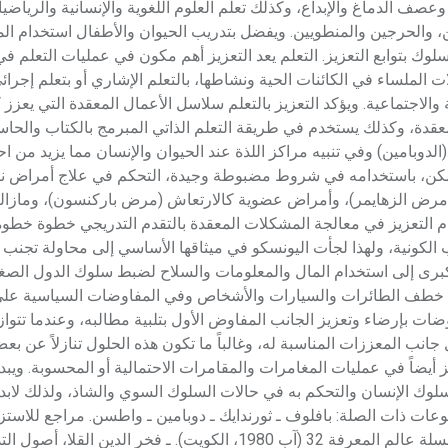
صف الدماغ والإبداع، وكذلك تعلم العلوم اللغوية والإنسانية والرياضي
ن، والحرجين والمنطويين. ويفضل بتدريب الحيوان والأطفال استخدام الم
سلوك بتوابع التعزيز. التعلم يعد التعزيز أهم مكون في عمليات التعلم 
الملساء في الكائنات الحية ونشاطها، بالتعلم الإشاري أو بتعلم إجر
 والاجتماعية. ويؤكد التعزيز بالتعلم سلاسل الأعمال المعقدة التي يعز
معقدة، وكذلك يستخدم في طريقة التعلم الذاتي المبرمج بالكتاب والحا
لدوبامين) وفي تنبيه مراكز اللذة عند الحيوان والإنسان مما يزيد من ا
قد أمكن، باستخدامه في شروط مضبوطة وجيدة، التحكم في علاج أمراض 
ي مرض الزهايمر)، وأمراض عضوية كالارتعاش (مرض باركنسون)، ومازال
م التعزيز في معالجة المشكلات المعقدة بالتقدم التدريجي خطوة خطو
الكونية، ولهذا لجأت اليونسكو في ميثاقها الأساسي إلى محاولة تجنب
ل الكبرى إلى استخدام المال والمعلومات والسلاح لضبط سلوك الدول الصغ
ي خطف الطائرات والسيارات والأشخاص وفي المفاوضات السياسية عل
فاوضات بإرضاء وتعزيز الجانب المفاوض الأول بتلبية مطالبه، وعندما تت
انب المعززات المناسبة له، وغالباً ما تكون هذه الحلول تنازلاً عن بعض
 أيضاً في عمليات المغامرات والمقامرات الاحتمالية أو المحسوبة. وي
لوك الإنسان والتحكم به في حالات السلوك السوي والشاذ، ولذلك لابد
ضوعات ذات الصلة: بافلوف ـ ثورندايك ـ دوبامين ـ واطسن. مراجع للاستزا
سكنر، «تكنولوجية السلوك الإنساني»، ترجمة عبد القادر يوسف، سلسلة عالم المعرفة 32 (آب 1980، الكويت). ـ 