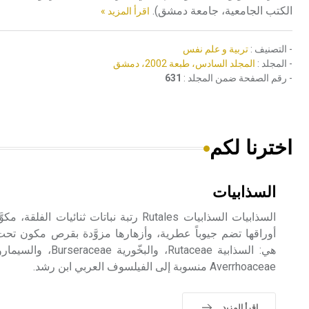
الكتب الجامعية، جامعة دمشق).
اقرأ المزيد »
- التصنيف :
تربية و علم نفس
- المجلد :
المجلد السادس، طبعة 2002، دمشق
- رقم الصفحة ضمن المجلد :
631
اخترنا لكم
السذابيات
السذابيات السذابيات Rutales رتبة نباتات ثنائ
أوراقها تضم جيوباً عطرية، وأزهارها مزوَّدة بقرص مكون ت
Averrhoaceae منسوبة إلى الفيلسوف العربي ابن رشد.
اقرأ المزيد