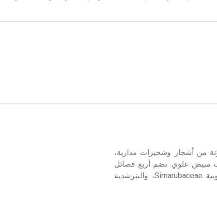
يات الفلقة، مكوَّنة من أشجار وشجيرات مدارية،
حت مبيض علوي. تضم أربع فصائل
هي: السذابية Rutaceae، والبخّورية Burseraceae، والسيماروبية Simarubaceae، والبنرشدية