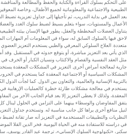
على التحكم بسلوك القراءة والكتابة والحفظ والمطالعة والمناقشة وع
الطبيعية والاجتماعية والمعلوماتية لجميع الأطفال، وخاصة المعوقي
بعد العمل في بداية التدريب، ثم تأجيلها إلى جداول تعزيزية تضبط ال
الأعمال والمستويات، سواء بتعلم بسيط لضبط سلوك الغدد والعضلات 
يتناول العضلات المخططة والعقل، يطور فيها الإنسان بيئته الطبيعية
لاحق فيها بالسلوك السابق له، سواء في المعلومات أم المهارات ال
متعددة. العلاج السلوكي المعرفي والطبي يستخدم التعزيز العضوي (ا
الذي يأتي بعد التعزيز مباشرة، أو يتوقع حدوثه في المستقبل. و
مثل العقد النفسية والفصام والاكتئاب ونسيان الكبار أو الخرف ف
جارية لمعالجة أمراض أخرى. التعزيز في المشكلات المعقدة يستخد
المشكلات السياسية أو الاجتماعية المعقدة كما يستخدم في الحروب 
بالتربية الإنسانية والعالمية، والتعاون بين الدول. كما لجأت الدو
يستخدم في معالجة مشكلات طارئة خطرة كالعمليات الإرهابية ف
المعقدة، ولذلك لا يعطى التعزيز إلا بعد قيام الجانب الآخر من الم
يتفق المفاوضان والوسطاء بينهما على التزامن في الحلول لينال كل ج
لنيل منافع أخرى يراها كل جانب مناسبة له. وتستخدم جداول التعزيز
النظريات والتطبيقات المستخدمة في التعزيز أنه صار تقانة لضبط س
في دراسته للاستفادة منه في الحياة اليومية. فخر الدين القلا المو