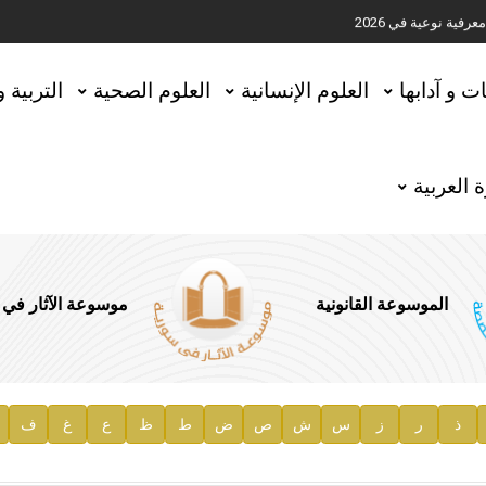
ية نوعية في 2026
تحقيق المخطوطات في العاصمة القطرية الدوحة
ات و آدابها
العلوم الإنسانية
العلوم الصحية
التربية 
 العربية
الموسوعة القانونية
موسوعة الآثار في
ذ
ر
ز
س
ش
ص
ض
ط
ظ
ع
غ
ف
ية