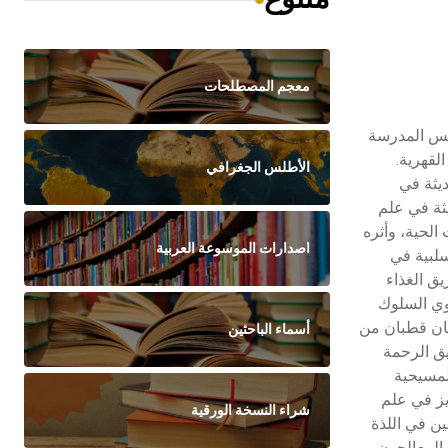
معجم المصطلحات
]، مؤسس المدرسة
لقهرية.
الأطلس الجغرافي
يثة في
 حديثة في علم
كائنات الحية، وأثره
اصدارات الموسوعة العربية
سلبية في
ق الغذاء
قوي السلوك
سان قطبان من
أسماء الباحثين
يق الرحمة
لمسيحية
يز في علم
شراء النسخة الورقية
ين في اللذة
 المعالجون