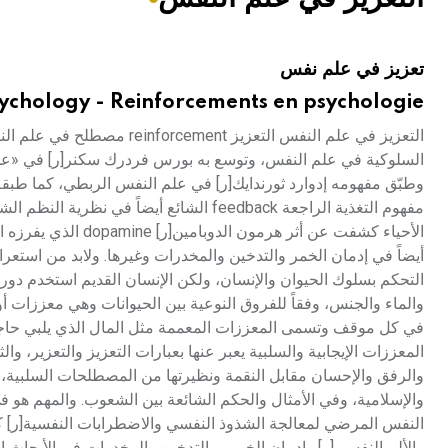
هيئة الموسوعة العربية تطلق موسوعات جديدة في عام 2026
تعزيز في علم نفس
ychology - Reinforcements en psychologie
التعزيز في علم النفس التعز
السلوكية في علم النفس، وتوسع به بورس فردرك سكنر[ر] في «علم ال
وطبّق مفهومه إدوارد ثورندايك[ر] في علم النفس الربطي، كما طبق
مفهوم التغذية الراجعة feedback الشائع أيض
الأحياء كشفت عن أثر
أيضاً في إدمان الخمر والتدخين والمخدرات وغيرها. ولابد من استعراض
التحكم بسلوك الحيوان والإنسان، ولكن الإنسان القديم استخدم دور
والماء والجنس، وفقاً للفروق النوعية بين الحيوانات وهي معززات 
في كل موقف وتسمى المعززات المعممة مثل المال الذي يلبي حاجات 
المعززات الإيجابية والسلبية يعبر عنها بعبارات التعزيز والتعزير، 
والرفق والإحسان مقابل النقمة ونظيرتها من المصطلحات السلبية، 
والإسلامية، وفي الأمثال والحكم الشائعة بين الشعوب. والمهم هو 
النفس المرضي لمعالجة الشذوذ النفسي والاضطرابات النفسية[ر] كال
والألم النفسي[ر] وإدمان الخمور والتدخين والمخدرات في الأبحاث 