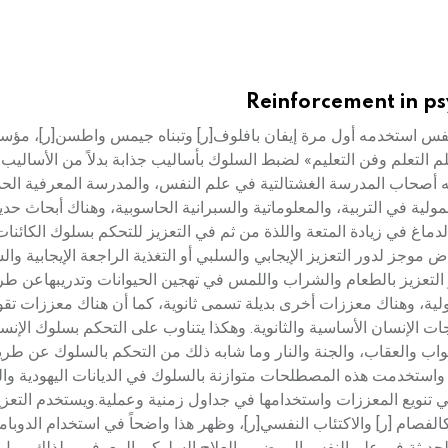
Reinforcement in ps
يز reinforcement مصطلح في علم النفس استخدمه أول مرة إيفان بافلوف[ر] وتبناه جيمس واطسن[ر
تعلم وفن التعليم» لضبط السلوك بأساليب جذابة بدلاً من الأساليب ا
ه أصحاب المدرسة الغشتالتية في علم النفس، والمدرسة المعرفية الحد
اً في نظرية النظم الشمولية في التربية، والمعلوماتية والسبرانية الحاسوبية، وهناك أبحاث
 هرمون الدوبامين[ر] dopamine الذي يفرزه الدماغ في زيادة المتعة واللذة من ثم في التعزيز للتحكم بسلوك ال
 موجز لدور التعزيز الإيجابي والسلبي أو التغذية الراجعة الإيجابية وال
 التعزيز بالطعام والشراب واللمس في تهجين الحيوانات وتدريبهاعن طري
أولية، وهناك معززات أخرى بديلة تسمى ثانوية، كما أن هناك معززات ت
الإنسان الأساسية والثانوية. وهكذا يتناوب على التحكم بسلوك الإن
والثواب والعقاب، والجنة والنار وما شابه ذلك من التحكم بالسلوك عن طر
واستخدمت هذه المصطلحات متوازنة بالسلوك في الديانات اليهودية وا
في تنويع المعززات واستخدامها في جداول زمنية وعملية.ويستخدم التعز
فصام [ر] والاكتئاب النفسي[ر]، وظهر هذا واضحاً في استخدام الدوبام
الحديثة في علم النفس المرضي والعلاج السلوكي المعرفي. ولذلك يميل