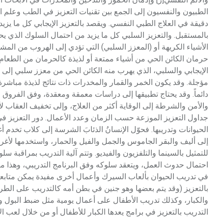
الطبيون والنفسيون إلى الجمع بين تقنيات التعزيز في الطب وعل
دقيقة في العلاج الطبي النفسي. ويقصد بالتعزيز الإيجابي كل ما ي
بالمستقبل. والتعزيز السلبي كل ما يزيد من احتمال السلوك الذي ي
الأشياء الكريهة أو (المعزز السلبي) التي تؤدي إلى الهروب من المشكل
حرمان الكائن الحي من أشياء ممتعة أو لذيذة كالحرمان من الطعام
الإيجابي والسلبي، الذي يهرب منه الكائن الحي من معزز سلبي إلى تع
مؤجلة. وقد يكون الخمر والقمار والمخدرات ذات نتائج لذيذة مباشرة، ل
دائماً. وقد يحتاج تطبيقها إلى دراسات معمقة ومعقدة، وفق الفروق الف
والأمن والشرطة إلى الوقاية أكثر من العلاج، وإلى تخفيف العقاب لأ
جداول التعزيز الموزعة حسب الزمان وعدد الأعمال. دور التعزيز ف
الحيوانات وتدريبها. فحوّل الإنسانُ الذئابَ الشرسة إلى كلاب تخدم 
إلى أليف والبقر الجاموس والجمل والفيل والحمار، واستخدمها لأغر
للتمثيل بالسينما والتلفزيون والفيديو. وتتم آلية التدريب بمراقبة س
في تدريب الحيوان بألعاب السيرك وأعمال أخرى مفيدة يمكن متابعة ت
بالتعزيز (وقد يتم بعضها وهو جنين في بطن أمه كالتدريب على الطرب
والكبار، وكذلك تدريب الأطفال على أعمال يومية مثل ضبط البول وال
التدريب بالتعزيز في برامج يعدها الكبار للأطفال أو من خلال لعب ا