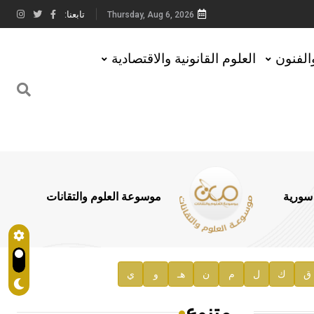
تابعنا:
Thursday, Aug 6, 2026
والفنون
العلوم القانونية والاقتصادية
 سورية
موسوعة العلوم والتقانات
ق
ك
ل
م
ن
هـ
و
ي
متنوع