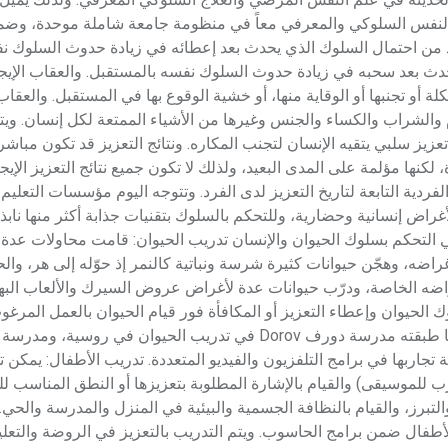
م النفس السلوكي والمعرفي معاً في منظومة جامعة شاملة موحدة، و
زيد من احتمال السلوك الذي يحدث بعد إعطائه في زيادة حدوث السلوك ن
حدث بعد سحبه في زيادة حدوث السلوك نفسه بالمستقبل. والعقاب الإيج
ة أو تجنبها أو الوقاية منها، أو خشية الوقوع بها في المستقبل. والعقا
 والشراب والكساء والجنس وغيرها من الأشياء الممتعة لكل إنسان. وي
زيز سلبي يتقيه الإنسان لتجنب المكاره. ونتائج التعزيز قد تكون مباشر
كنها مؤلمة على المدى البعيد، ولذلك لا تكون جميع نتائج التعزيز الإيجا
ردية التابعة لتاريخ التعزيز لدى الفرد. وتتوجه اليوم مؤسسات التعليم 
غراض إنسانية وحضارية، وللتحكم بالسلوك بتقنيات جذابة أكثر منها نابذ
ي التحكم بسلوك الحيوان والإنسان تدريب الحيوان: قامت محاولات عدة 
أغراضه، وهجّن حيوانات كثيرة شرسة ونباتية كالنمر إذ حوّله إلى هر، وا
اضه الخاصة، ودرّب حيوانات عدة لأغراض عروض السيرك والألعاب البهلو
لوك الحيوان وإعطاء التعزيز أو المكافأة فور قيام الحيوان بالعمل المرغو
احتمال حدوث العمل، ويتعقد سلوكه وفق البرنامج التدريبي، وهذا ما طبقته مدرسة دورف Dorov في تدريب الحيو
جاربها في برامج التلفزيون والفيديو المتعددة. تدريب الأطفال: يمكن 
 للموسيقى) والقيام بالإشارة المطلوبة بتعزيزها أو النطق المناسب لل
تبرز، والقيام بالنظافة الجسمية والبيئية في المنزل والمدرسة والحي. 
لأطفال ضمن برامج الحاسوب. ويتم التدريب بالتعزيز في الروضة والتعليم