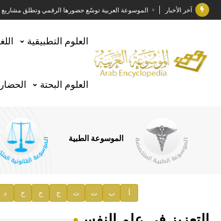
آخر الأخبار
الموسوعة العربية توسّع حضورها الرقمي وتطلق مشاريع معرف
فوز الأستاذ الدكتور وليد محمد السراقبي بجائزة كتارا ل
العلوم التطبيقية
اللغ
جائزة مجمع الملك سلمان العالمي للغة العربية 2025
الأستاذ إياد خالد الطباع مدير عام لهيئة الموسوعة العربية
العلوم البحتة
الحضارة
السيد محمد ياسين صالح وزيرا للثقافة
صدور المجلد الثامن من موسوعة الآثار في سورية
توصيات مجلس الإدارة
الموسوعة الطبية
صدور المجلد السابع من موسوعة الآثار في سورية
صدور المجلد الثامن عشر من الموسوعة الطبية
إعلان..
أ
ب
ت
ث
ج
ح
خ
د
دار الفكر الموزع الحصري لمنشورات هيئة الموسوعة العرب
التعزيز في علم النفس