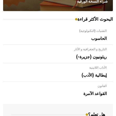
شراء النسخة الورقية
البحوث الأكثر قراءة
التقنيات (التكنولوجية)
الحاسوب
التاريخ و الجغرافية و الآثار
ريئونيون (جزيرة-)
الآداب اللاتينية
إيطالية (الأدب)
القانون
- هل تعلم أن الأبلق نوع من الفنون الهندسية التي ارتبطت
بالعمارة الإسلامية في بلاد الشام ومصر خاصة، حيث يحرص
القواعد الآمرة
المعمار على بناء مداميكه وخاصة في الواجهات
هل تعلم؟