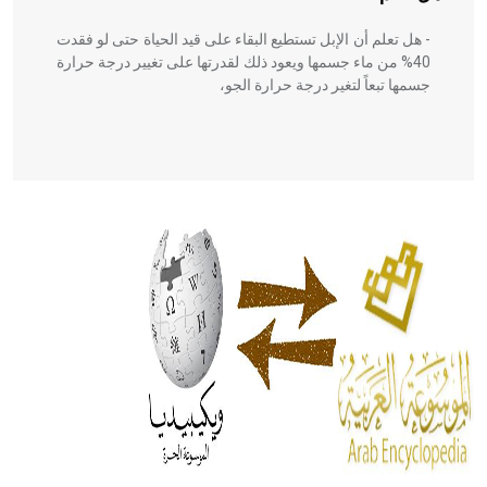
- هل تعلم أن الإبل تستطيع البقاء على قيد الحياة حتى لو فقدت
40% من ماء جسمها ويعود ذلك لقدرتها على تغيير درجة حرارة
جسمها تبعاً لتغير درجة حرارة الجو،
- هل تعلم أن أبقراط كتب في الطب أربعة مؤلفات هي:
الحكم، الأدلة، تنظيم التغذية، ورسالته في جروح الرأس. ويعود
له الفضل بأنه حرر الطب من الدين والفلسفة.
- هل تعلم أن المرجان إفراز حيواني يتكون في البحر ويتركب
من مادة كربونات الكلسيوم، وهو أحمر أو شديد الحمرة وهو
أجود أنواعه، ويمتاز بكبر الحجم ويسمى الش