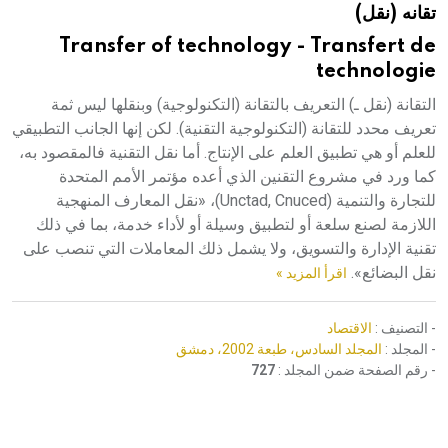
تقانه (نقل)
هيئة الموسوعة العربية تطلق موسوعات جديدة في عام 2026
Transfer of technology - Transfert de
technologie
التقانة (نقل ـ) التعريف بالتقانة (التكنولوجية) وبنقلها ليس ثمة
تعريف محدد للتقانة (التكنولوجية التقنية). لكن إنها الجانب التطبيقي
للعلم أو هي تطبيق العلم على الإنتاج. أما نقل التقنية فالمقصود به،
كما ورد في مشروع التقنين الذي أعده مؤتمر الأمم المتحدة
للتجارة والتنمية (Unctad, Cnuced)، «نقل المعارف المنهجية
اللازمة لصنع سلعة أو لتطبيق وسيلة أو لأداء خدمة، بما في ذلك
تقنية الإدارة والتسويق، ولا يشمل ذلك المعاملات التي تنصب على
نقل البضائع».
اقرأ المزيد »
- التصنيف :
الاقتصاد
- المجلد :
المجلد السادس، طبعة 2002، دمشق
- رقم الصفحة ضمن المجلد :
727