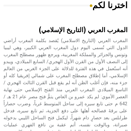
اخترنا لكم
هل تعلم أن الأبسيد كلمة فرنسية اللفظ تم اعتمادها مصطلحاً
أثرياً يستخدم في العمارة عموماً وفي العمارة الدينية الخاصة
بالكنائس خصوصاً، وفي الإنكليزية أب
المغرب العربي (التاريخ الإسلامي)
المغرب العربي (التاريخ الاسلامي) يُقصد بكلمة المغرب أراضي
الدول التي تُسمى اليوم دول المغرب العربي الكبير، وهي ليبيا
وتونس والجزائر والمملكة المغربية، ويرجع ظهور مصطلح المغرب
- هل تعلم أن أبجر Abgar اسم معروف جيداً يعود إلى عدد من
الملوك الذين حكموا مدينة إديسا (الرها) من أبجر الأول وحتى
إلى النصف الأول من القرن الأول الهجري/ السابع الميلادي، ويبدو
التاسع، وهم ينتسبون إلى أسرة أوسروين
أنه استُعمل في هذه الفترة للدلالة على الجزء الغربي من العالم
الإسلامي، أما إطلاق مصطلح المغرب على شمالي إفريقيا كله أو
جزء منه، فإن أغلب الظن أنه لم يقع قبل القرن الثالث الهجري /
التاسع الميلادي. المغرب العربي منذ الفتح الإسلامي حتى نهاية
العصر الأموي: لم يكد عمرو بن العاص يتمُّ فتح مصر عام 21 هـ /
- هل تعلم أن الأبجدية الكنعانية تتألف من /22/ علامة كتابية
642 م حتى تابع سيره إلى ساحل المتوسط غرباً، وضرب حصاراً
sign تكتب منفصلة غير متصلة، وتعتمد المبدأ الأكوروفوني،
على برقةَ فصالحه أهلها على دفع الجزية، ثم تابع سيره، فدخل
حيث تقتصر القيمة الصوتية للعلامة الك
طرابلس بعد حصارٍ دام شهراً، ليكمل فتح الساحل الليبي بدخوله
صبراتة، وبالوقت نفسه، أتم عقبة بن نافع الفهري عمليات