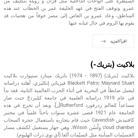
السيطرة على الواحات الداخلية مثل فزان و زويلة بتكليف من
عمرو. وتوقف الفتح في عهد الخليفة عمر بن الخطَّاب عند هذه
المناطق، وعاد عمرو بن العاص إلى مصر خوفاً من هجمات قد
يقوم بها الروم في حال غيابه عنها.
اقرأ المزيد
بلاكيت (بتريك-)
بلاكيت (بتريك) (1897 - 1974) باتريك مينارد ستيوارت بلاكيت
Blackett Patric Maynard Stuart فيزيائي إنكليزي، أهلته دراساته
ليعمل ضابطاً في البحرية في أثناء الحرب العالمية الثانية، فقد بدأ
في عام 1919 دراساته العلمية في جامعة كمْبردجْ حيث صار
مساعداً للعالم رذرفورد Rutherford[ر]، وبعد أن تخرج في هذه
الجامعة عام 1921 قضى عشرة سنوات باحثاً علمياً في مختبر
كافنيدش Cavendish حيث قام بتجاربه باستعمال حجرة السحاب
cloud chamber وِلْسُن Wilson، وهي جهاز يستعمل لكشف مسار
الجسيْمات المتأينة مثل جُسيْمات ألفا (أي نوى ذرات الهليوم).