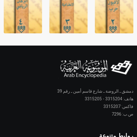
دمشق ـ الروضة ـ شارع قاسم أمين ـ رقم 39
هاتف: 3315204 - 3315205
فاكس: 3315207
ص.ب: 7296
روابط متنوعة