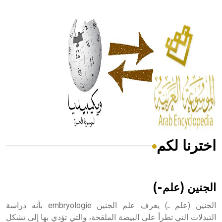
- هل تعلم أن أبقراط كتب في الطب أربعة مؤلفات هي:
الحكم، الأدلة، تنظيم التغذية، ورسالته في جروح الرأس. ويعود
له الفضل بأنه حرر الطب من الدين والفلسفة.
- هل تعلم أن المرجان إفراز حيواني يتكون في البحر ويتركب
من مادة كربونات الكلسيوم، وهو أحمر أو شديد الحمرة وهو
أجود أنواعه، ويمتاز بكبر الحجم ويسمى الش
اخترنا لكم
هل تعلم أن الأبسيد كلمة فرنسية اللفظ تم اعتمادها مصطلحاً
أثرياً يستخدم في العمارة عموماً وفي العمارة الدينية الخاصة
بالكنائس خصوصاً، وفي الإنكليزية أب
الجنين (علم-)
الجنين (علم ـ) يعرف علم الجنين embryologie بأنه دراسة
التبدلات التي تطرأ على البيضة الملقحة، والتي تؤدي بها إلى تشكل