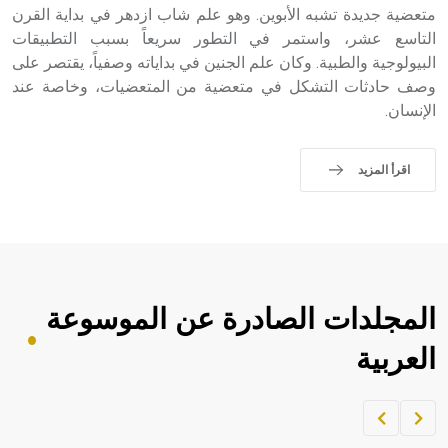
متعضية جديدة تشبه الأبوين. وهو علم شاب ازدهر في بداية القرن
- هل تعلم أن أبجر Abgar اسم معروف جيداً يعود إلى عدد من
الملوك الذين حكموا مدينة إديسا (الرها) من أبجر الأول وحتى
التاسع عشر، واستمر في التطور سريعاً بسبب التطبيقات
التاسع، وهم ينتسبون إلى أسرة أوسروين
البيولوجية والطبية. وكان علم الجنين في بداياته وصفياً، يقتصر على
وصف حادثات التشكل في متعضية من المتعضيات، وخاصة عند
الإنسان.
- هل تعلم أن الأبجدية الكنعانية تتألف من /22/ علامة كتابية
اقرأ المزيد
sign تكتب منفصلة غير متصلة، وتعتمد المبدأ الأكوروفوني،
حيث تقتصر القيمة الصوتية للعلامة الك
المجلدات الصادرة عن الموسوعة
العربية