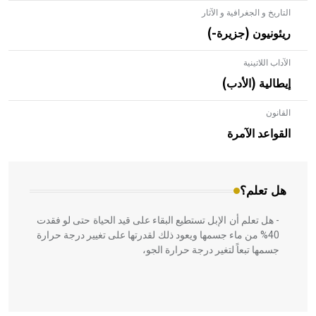
التاريخ و الجغرافية و الآثار
ريئونيون (جزيرة-)
الآداب اللاتينية
إيطالية (الأدب)
القانون
- هل تعلم أن الأبلق نوع من الفنون الهندسية التي ارتبطت
بالعمارة الإسلامية في بلاد الشام ومصر خاصة، حيث يحرص
القواعد الآمرة
المعمار على بناء مداميكه وخاصة في الواجهات
هل تعلم؟
- هل تعلم أن الإبل تستطيع البقاء على قيد الحياة حتى لو فقدت
40% من ماء جسمها ويعود ذلك لقدرتها على تغيير درجة حرارة
جسمها تبعاً لتغير درجة حرارة الجو،