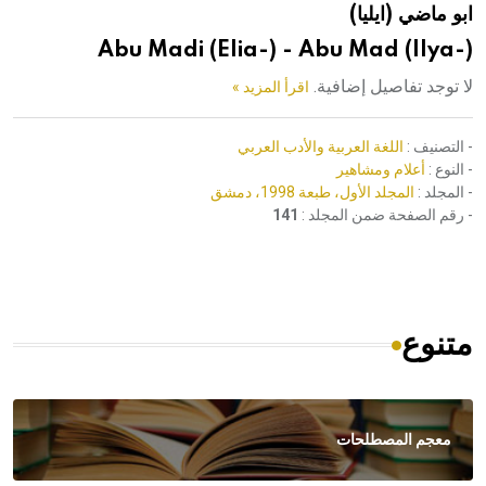
ابو ماضي (ايليا)
هيئة الموسوعة العربية تطلق موسوعات جديدة في عام 2026
Abu Madi (Elia-) - Abu Mad (Ilya-)
لا توجد تفاصيل إضافية.
اقرأ المزيد »
- التصنيف :
اللغة العربية والأدب العربي
- النوع :
أعلام ومشاهير
- المجلد :
المجلد الأول، طبعة 1998، دمشق
- رقم الصفحة ضمن المجلد :
141
متنوع
معجم المصطلحات