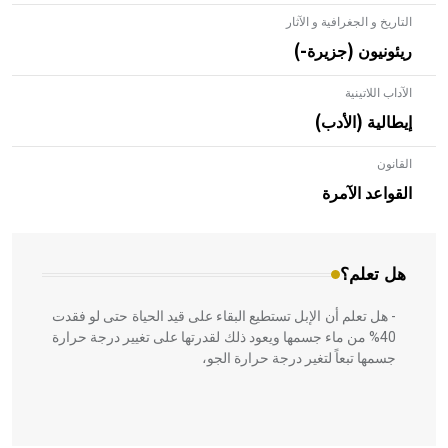
التاريخ و الجغرافية و الآثار
ريئونيون (جزيرة-)
الآداب اللاتينية
إيطالية (الأدب)
القانون
- هل تعلم أن الأبلق نوع من الفنون الهندسية التي ارتبطت
بالعمارة الإسلامية في بلاد الشام ومصر خاصة، حيث يحرص
القواعد الآمرة
المعمار على بناء مداميكه وخاصة في الواجهات
هل تعلم؟
- هل تعلم أن الإبل تستطيع البقاء على قيد الحياة حتى لو فقدت
40% من ماء جسمها ويعود ذلك لقدرتها على تغيير درجة حرارة
جسمها تبعاً لتغير درجة حرارة الجو،