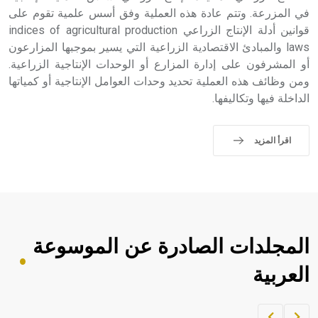
في المزرعة. وتتم عادة هذه العملية وفق أسس علمية تقوم على
- هل تعلم أن أبجر Abgar اسم معروف جيداً يعود إلى عدد من
الملوك الذين حكموا مدينة إديسا (الرها) من أبجر الأول وحتى
قوانين أدلة الإنتاج الزراعي indices of agricultural production
التاسع، وهم ينتسبون إلى أسرة أوسروين
laws والمبادئ الاقتصادية الزراعية التي يسير بموجبها المزارعون
أو المشرفون على إدارة المزارع أو الوحدات الإنتاجية الزراعية.
ومن وظائف هذه العملية تحديد وحدات العوامل الإنتاجية أو كمياتها
الداخلة فيها وتكاليفها.
- هل تعلم أن الأبجدية الكنعانية تتألف من /22/ علامة كتابية
sign تكتب منفصلة غير متصلة، وتعتمد المبدأ الأكوروفوني،
اقرأ المزيد
حيث تقتصر القيمة الصوتية للعلامة الك
المجلدات الصادرة عن الموسوعة
العربية