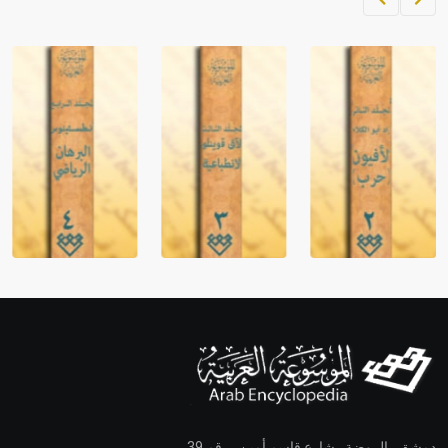
دمشق ـ الروضة ـ شارع قاسم أمين ـ رقم 39