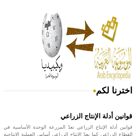
- هل تعلم أن أبقراط كتب في الطب أربعة مؤلفات هي:
الحكم، الأدلة، تنظيم التغذية، ورسالته في جروح الرأس. ويعود
له الفضل بأنه حرر الطب من الدين والفلسفة.
- هل تعلم أن المرجان إفراز حيواني يتكون في البحر ويتركب
من مادة كربونات الكلسيوم، وهو أحمر أو شديد الحمرة وهو
أجود أنواعه، ويمتاز بكبر الحجم ويسمى الش
اخترنا لكم
هل تعلم أن الأبسيد كلمة فرنسية اللفظ تم اعتمادها مصطلحاً
أثرياً يستخدم في العمارة عموماً وفي العمارة الدينية الخاصة
بالكنائس خصوصاً، وفي الإنكليزية أب
قوانين أدلة الإنتاج الزراعي
قوانين أدلة الإنتاج الزراعي تعدّ المزرعة الوحدة الأساسية في
القطاع الزراعي كما يعدّ الإنتاج الزراعي أساس العملية الإنتاجية