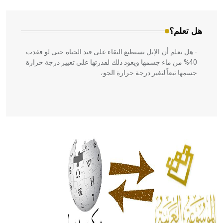
هل تعلم؟
- هل تعلم أن الإبل تستطيع البقاء على قيد الحياة حتى لو فقدت
40% من ماء جسمها ويعود ذلك لقدرتها على تغيير درجة حرارة
جسمها تبعاً لتغير درجة حرارة الجو،
- هل تعلم أن أبقراط كتب في الطب أربعة مؤلفات هي:
الحكم، الأدلة، تنظيم التغذية، ورسالته في جروح الرأس. ويعود
له الفضل بأنه حرر الطب من الدين والفلسفة.
- هل تعلم أن المرجان إفراز حيواني يتكون في البحر ويتركب
من مادة كربونات الكلسيوم، وهو أحمر أو شديد الحمرة وهو
أجود أنواعه، ويمتاز بكبر الحجم ويسمى الش