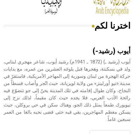
اخترنا لكم
هل تعلم أن الأبسيد كلمة فرنسية اللفظ تم اعتمادها مصطلحاً
أثرياً يستخدم في العمارة عموماً وفي العمارة الدينية الخاصة
بالكنائس خصوصاً، وفي الإنكليزية أب
أيوب (رشيد-)
أيوب (رشيد ـ) (1872 ـ 1941م) رشيد أيوب، شاعر مهجري لبناني،
ولد في بسكنتة، وهجرها قبل بلوغه العشرين من عمره، مع بدايات
حركة الهجرة من لبنان وسورية إلى المهاجر الأمريكية، فاستقرّ في
- هل تعلم أن أبجر Abgar اسم معروف جيداً يعود إلى عدد من
الملوك الذين حكموا مدينة إديسا (الرها) من أبجر الأول وحتى
مدينة «نيو أورلينز» من ولاية لويزيانة، حيث اتّجر وأصاب قسطاً من
التاسع، وهم ينتسبون إلى أسرة أوسروين
النجاح، وكان طوال إقامته في تلك المدينة يحنّ إلى جو تتضوّع فيه
رائحة الأدب العربي، فلا يجده حيث كان مقيماً، لذلك نزح إلى
نيويورك طمعاً بمثل ذلك الجو، وهناك سكن في حي بروكلن، حيث
يسكن معظم المهاجرين، بقي فيه حتى قضى نحبه بالغا من العمر
سبعين عاماً.
- هل تعلم أن الأبجدية الكنعانية تتألف من /22/ علامة كتابية
sign تكتب منفصلة غير متصلة، وتعتمد المبدأ الأكوروفوني،