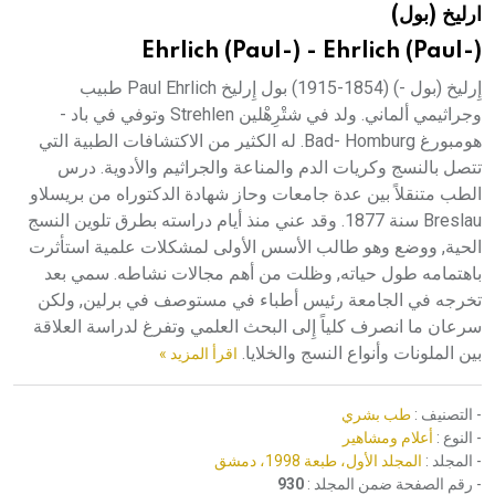
ارليخ (بول)
هيئة الموسوعة العربية تطلق موسوعات جديدة في عام 2026
Ehrlich (Paul-) - Ehrlich (Paul-)
إِرليخ (بول -) (1854-1915) بول إِرليخ Paul Ehrlich طبيب
وجراثيمي ألماني. ولد في شتْرِهْلين Strehlen وتوفي في باد -
هومبورغ Bad- Homburg. له الكثير من الاكتشافات الطبية التي
تتصل بالنسج وكريات الدم والمناعة والجراثيم والأدوية. درس
الطب متنقلاً بين عدة جامعات وحاز شهادة الدكتوراه من بريسلاو
Breslau سنة 1877. وقد عني منذ أيام دراسته بطرق تلوين النسج
الحية, ووضع وهو طالب الأسس الأولى لمشكلات علمية استأثرت
باهتمامه طول حياته, وظلت من أهم مجالات نشاطه. سمي بعد
تخرجه في الجامعة رئيس أطباء في مستوصف في برلين, ولكن
سرعان ما انصرف كلياً إِلى البحث العلمي وتفرغ لدراسة العلاقة
بين الملونات وأنواع النسج والخلايا.
اقرأ المزيد »
- التصنيف :
طب بشري
- النوع :
أعلام ومشاهير
- المجلد :
المجلد الأول، طبعة 1998، دمشق
- رقم الصفحة ضمن المجلد :
930