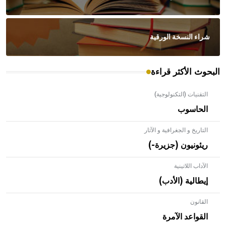
شراء النسخة الورقية
البحوث الأكثر قراءة
التقنيات (التكنولوجية)
الحاسوب
التاريخ و الجغرافية و الآثار
ريئونيون (جزيرة-)
الآداب اللاتينية
إيطالية (الأدب)
القانون
- هل تعلم أن الأبلق نوع من الفنون الهندسية التي ارتبطت
بالعمارة الإسلامية في بلاد الشام ومصر خاصة، حيث يحرص
القواعد الآمرة
المعمار على بناء مداميكه وخاصة في الواجهات