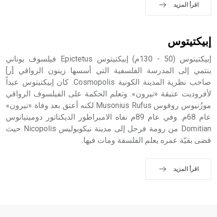
حيث تقتصر القيمة الصوتية للعلامة الك
اقرأ المزيد
إبيكتيتوس
إبيكتيتوس (50 - 130م) إبيكتيتوس Epictetus فيلسوف يوناني
ينتمي إلى المدرسة الفلسفية التي أسسها زينون الرواقي [ر]
صاحب نظرية المدينة الكونية Cosmopolis. كان إبيكتيتوس عبداً
لأفروديت عتيقة «نيرون». وتعلم الحكمة على الفيلسوف الرواقي
موزُنيوس روفوس Musonius Rufus لكنه أعتق بعد وفاة «نيرون»
عام 68م. وفي عام 89م نفاه الامبراطور الديكتاتور دوميتيانوس
Domitian من رومة فرحل إلى مدينة نيكوبوليس Nicopolis حيث
قضى بقيّة عمره يعلم الفلسفة ومات فيها.
اقرأ المزيد