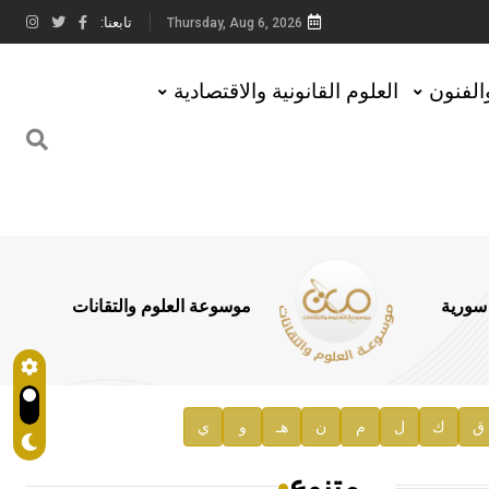
تابعنا:
Thursday, Aug 6, 2026
والفنون
العلوم القانونية والاقتصادية
 سورية
موسوعة العلوم والتقانات
ق
ك
ل
م
ن
هـ
و
ي
متنوع