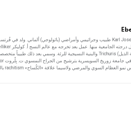
Ebe
إيبرت (كارل يوزف ـ) (1835 ـ 1926) كارل يوزف إيبرت Karl Joseph Eberth طبيب وجراثيمي وأمراضي (باثولوجي) ألماني. ولد في ف
Würzburg وتوفي في برلين. درس الطب في جامعة فُر
في معهد تشريح الحيوانات المقارن، فدرس الدودة المسلّكة (شعرية الذيل) Trichuris والبنية النسيجية للرئة. وسمي بعد ذل
التطبيقية. وفي سنة 1865 اختير 
Billroth وهناك أجرى بحوثاً تتصل بالأوعية 