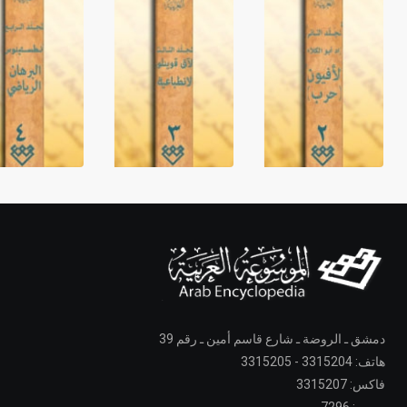
دمشق ـ الروضة ـ شارع قاسم أمين ـ رقم 39
هاتف: 3315204 - 3315205
فاكس: 3315207