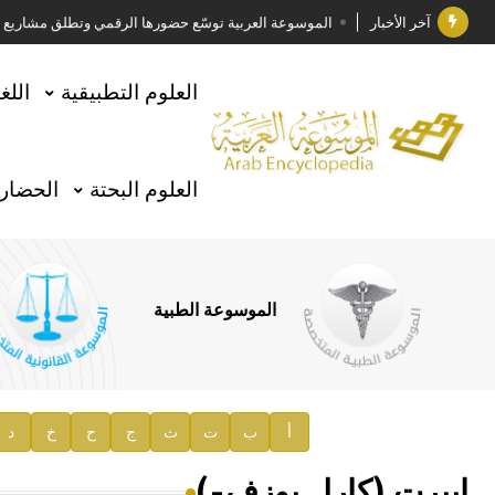
آخر الأخبار
الموسوعة العربية توسّع حضورها الرقمي وتطلق مشاريع معرف
فوز الأستاذ الدكتور وليد محمد السراقبي بجائزة كتارا ل
العلوم التطبيقية
اللغ
جائزة مجمع الملك سلمان العالمي للغة العربية 2025
الأستاذ إياد خالد الطباع مدير عام لهيئة الموسوعة العربية
العلوم البحتة
الحضارة
السيد محمد ياسين صالح وزيرا للثقافة
صدور المجلد الثامن من موسوعة الآثار في سورية
توصيات مجلس الإدارة
الموسوعة الطبية
صدور المجلد السابع من موسوعة الآثار في سورية
صدور المجلد الثامن عشر من الموسوعة الطبية
إعلان..
أ
ب
ت
ث
ج
ح
خ
د
دار الفكر الموزع الحصري لمنشورات هيئة الموسوعة العرب
إيبرت (كارل يوزف-)