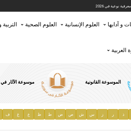
ية نوعية في 2026
تحقيق المخطوطات في العاصمة القطرية الدوحة
ات و آدابها
العلوم الإنسانية
العلوم الصحية
التربية 
 العربية
الموسوعة القانونية
موسوعة الآثار في
ذ
ر
ز
س
ش
ص
ض
ط
ظ
ع
غ
ف
ية