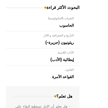
البحوث الأكثر قراءة
التقنيات (التكنولوجية)
الحاسوب
التاريخ و الجغرافية و الآثار
ريئونيون (جزيرة-)
الآداب اللاتينية
إيطالية (الأدب)
القانون
- هل تعلم أن الأبلق نوع من الفنون
الهندسية التي ارتبطت بالعمارة الإسلامية
القواعد الآمرة
في بلاد الشام ومصر خاصة، حيث يحرص
المعمار على بناء مداميكه وخاصة في
الواجهات
هل تعلم؟
- هل تعلم أن الإبل تستطيع البقاء على