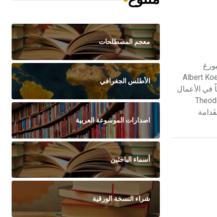
معجم المصطلحات
ُرتسبورغ
تسبورغ ونال درجته الجامعية منها. عمل بعد تخرجه مع عالم النسج أ. كوليكر Albert Koelliker
الأطلس الجغرافي
ك طبيباً متخصصاً في الأعمال
أستاذاً لعلم الأمراض (الباثولوجية) في جامعة زوريخ السويسرية بترشيح من الجراح النمسوي ت. بِلْروت Theodor
الدموية واللمفية، كما درس نمو العظام السوي والمرضي ولاسيما علاقة «الكُساح» rachitism بالفَدامة
اصدارات الموسوعة العربية
أسماء الباحثين
شراء النسخة الورقية