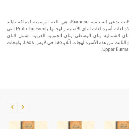
تم اعتمادها مصطلحاً أثرياً يستخدم في
العمارة عموماً وفي العمارة الدينية
الخاصة بالكنائس خصوصاً، وفي
التاي (لغات ـ) التاي Thai وكانت تدعى السيامية Siamese، هي اللغة الرسمية لمملكة تايلند
الإنكليزية أب
Thailand، ولكنها واحدة من عدّة لغات أسرة لغات التاي الأصلية و لهجاتها Proto Tai Family التي
تاي الشمالية وتاي الوسطى وتاي الجنوبية الغربية. تشمل التاي
- هل تعلم أن أبجر Abgar اسم معروف
السيامية التي تنتمي إلى الفرع الثالث من هذه الأسرة لهجات الّلاو Lao في لاوس Laos، ولهجات
جيداً يعود إلى عدد من الملوك الذين
حكموا مدينة إديسا (الرها) من أبجر الأول
وحتى التاسع، وهم ينتسبون إلى أسرة
أوسروين
- هل تعلم أن الأبجدية الكنعانية تتألف من
/22/ علامة كتابية sign تكتب منفصلة
غير متصلة، وتعتمد المبدأ الأكوروفوني،
حيث تقتصر القيمة الصوتية للعلامة الك