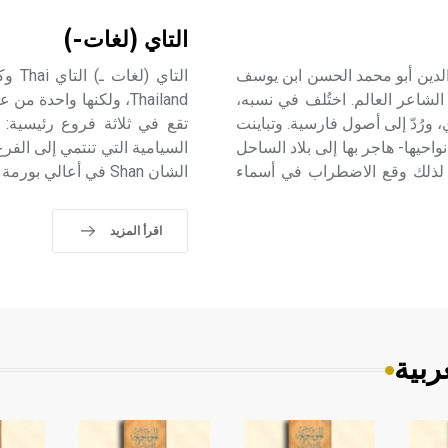
التاي (لغات-)
6هـ/1187 ـ 1240م) الأمير عز الدين أبو محمد الحسن ابن يوسف
شاعر العالم. اختُلف في نسبه،
 ورُدّ إلى أصول فارسية. وتباينت
تقع في ثلاثة فروع رئيسية: 
احيها- هاجر بها إلى بلاد الساحل
لذلك وقع الاضطراب في أسماء
الشان Shan في أعالي بورمة Upper Burma،
اقرأ المزيد
ربية