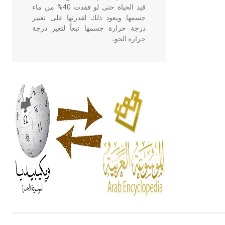
قيد الحياة حتى لو فقدت 40% من ماء
جسمها ويعود ذلك لقدرتها على تغيير
درجة حرارة جسمها تبعاً لتغير درجة
حرارة الجو،
- هل تعلم أن أبقراط كتب في الطب
أربعة مؤلفات هي: الحكم، الأدلة، تنظيم
التغذية، ورسالته في جروح الرأس.
ويعود له الفضل بأنه حرر الطب من
الدين والفلسفة.
- هل تعلم أن المرجان إفراز حيواني
يتكون في البحر ويتركب من مادة
كربونات الكلسيوم، وهو أحمر أو شديد
الحمرة وهو أجود أنواعه، ويمتاز بكبر
الحجم ويسمى الش
هل تعلم أن الأبسيد كلمة فرنسية اللفظ