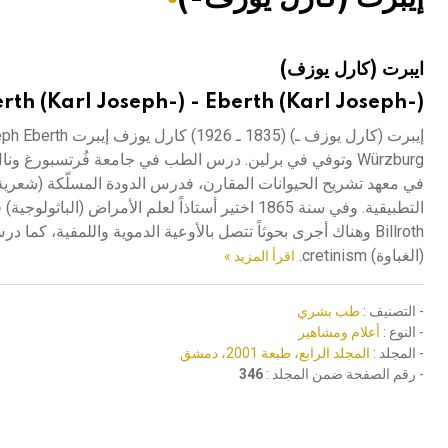
هيئة الموسوعة العربية تطلق موسوعات جديدة في عام 2026
ايبرت (كارل يوزف)
rth (Karl Joseph-) - Eberth (Karl Joseph-)
(الغباوة) cretinism.
اقرأ المزيد »
- التصنيف :
طب بشري
- النوع :
أعلام ومشاهير
- المجلد :
المجلد الرابع، طبعة 2001، دمشق
- رقم الصفحة ضمن المجلد :
346