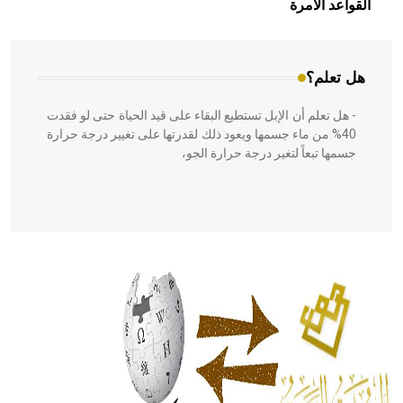
القواعد الآمرة
المعمار على بناء مداميكه وخاصة في الواجهات
هل تعلم؟
- هل تعلم أن الإبل تستطيع البقاء على قيد الحياة حتى لو فقدت
40% من ماء جسمها ويعود ذلك لقدرتها على تغيير درجة حرارة
جسمها تبعاً لتغير درجة حرارة الجو،
- هل تعلم أن أبقراط كتب في الطب أربعة مؤلفات هي:
الحكم، الأدلة، تنظيم التغذية، ورسالته في جروح الرأس. ويعود
له الفضل بأنه حرر الطب من الدين والفلسفة.
- هل تعلم أن المرجان إفراز حيواني يتكون في البحر ويتركب