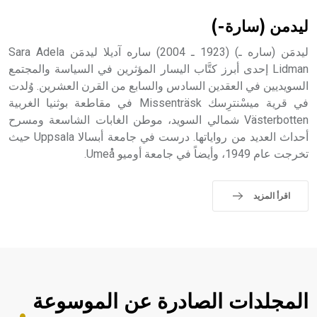
sign تكتب منفصلة غير متصلة، وتعتمد المبدأ الأكوروفوني،
حيث تقتصر القيمة الصوتية للعلامة الك
ليدمن (سارة-)
ليدمَن (ساره ـ) (1923 ـ 2004) ساره آديلا ليدمَن Sara Adela
Lidman إحدى أبرز كتَّاب اليسار المؤثرين في السياسة والمجتمع
السويديين في العقدين السادس والسابع من القرن العشرين. وُلدت
في قرية ميسْنترِسك Missenträsk في مقاطعة بوثنيا الغربية
Västerbotten شمالي السويد، موطن الغابات الشاسعة ومسرح
أحداث العديد من رواياتها. درست في جامعة أبسالا Uppsala حيث
تخرجت عام 1949، وأيضاً في جامعة أوميو Umeå.
اقرأ المزيد
المجلدات الصادرة عن الموسوعة