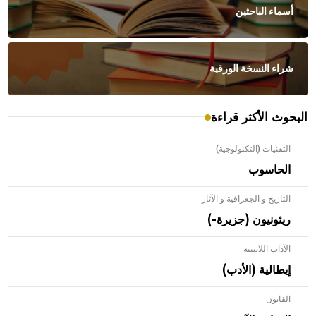
أسماء الباحثين
شراء النسخة الورقية
البحوث الأكثر قراءة
التقنيات (التكنولوجية)
الحاسوب
التاريخ و الجغرافية و الآثار
ريئونيون (جزيرة-)
الآداب اللاتينية
إيطالية (الأدب)
القانون
- هل تعلم أن الأبلق نوع من الفنون الهندسية التي ارتبطت
بالعمارة الإسلامية في بلاد الشام ومصر خاصة، حيث يحرص