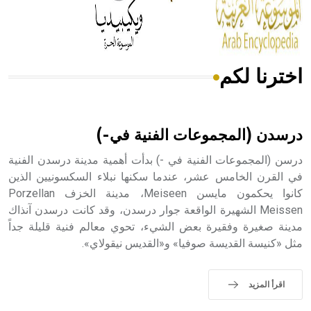
من مادة كربونات الكلسيوم، وهو أحمر أو شديد الحمرة وهو
أجود أنواعه، ويمتاز بكبر الحجم ويسمى الش
اخترنا لكم
هل تعلم أن الأبسيد كلمة فرنسية اللفظ تم اعتمادها مصطلحاً
أثرياً يستخدم في العمارة عموماً وفي العمارة الدينية الخاصة
بالكنائس خصوصاً، وفي الإنكليزية أب
درسدن (المجموعات الفنية في-)
درسن (المجموعات الفنية في -) بدأت أهمية مدينة درسدن الفنية
في القرن الخامس عشر، عندما سكنها نبلاء السكسونيين الذين
كانوا يحكمون مايسن Meiseen، مدينة الخزف Porzellan
- هل تعلم أن أبجر Abgar اسم معروف جيداً يعود إلى عدد من
الملوك الذين حكموا مدينة إديسا (الرها) من أبجر الأول وحتى
Meissen الشهيرة الواقعة جوار درسدن، وقد كانت درسدن آنذاك
التاسع، وهم ينتسبون إلى أسرة أوسروين
مدينة صغيرة وفقيرة بعض الشيء، تحوي معالم فنية قليلة جداً
مثل «كنيسة القديسة صوفيا» و«القديس نيقولاي».
اقرأ المزيد
- هل تعلم أن الأبجدية الكنعانية تتألف من /22/ علامة كتابية