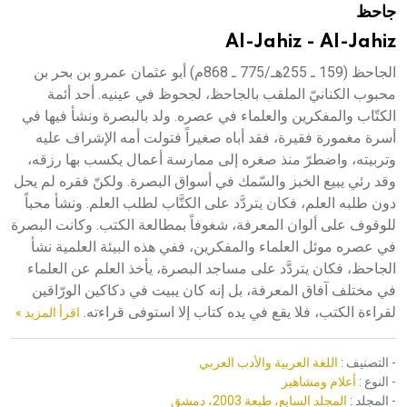
جاحظ
هيئة الموسوعة العربية تطلق موسوعات جديدة في عام 2026
Al-Jahiz - Al-Jahiz
الجاحظ (159 ـ 255هـ/775 ـ 868م) أبو عثمان عمرو بن بحر بن
محبوب الكنانيّ الملقب بالجاحظ، لجحوظ في عينيه. أحد أئمة
الكتّاب والمفكرين والعلماء في عصره. ولد بالبصرة ونشأ فيها في
أسرة مغمورة فقيرة، فقد أباه صغيراً فتولت أمه الإشراف عليه
وتربيته، واضطرّ منذ صغره إلى ممارسة أعمال يكسب بها رزقه،
وقد رئي يبيع الخبز والسّمك في أسواق البصرة. ولكنّ فقره لم يحل
دون طلبه العلم، فكان يتردَّد على الكتَّاب لطلب العلم. ونشأ محباً
للوقوف على ألوان المعرفة، شغوفاً بمطالعة الكتب. وكانت البصرة
في عصره موئل العلماء والمفكرين، ففي هذه البيئة العلمية نشأ
الجاحظ، فكان يتردَّد على مساجد البصرة، يأخذ العلم عن العلماء
في مختلف آفاق المعرفة، بل إنه كان يبيت في دكاكين الورّاقين
لقراءة الكتب، فلا يقع في يده كتاب إلا استوفى قراءته.
اقرأ المزيد »
- التصنيف :
اللغة العربية والأدب العربي
- النوع :
أعلام ومشاهير
- المجلد :
المجلد السابع، طبعة 2003، دمشق