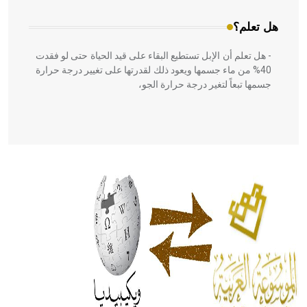
هل تعلم؟
- هل تعلم أن الإبل تستطيع البقاء على قيد الحياة حتى لو فقدت
40% من ماء جسمها ويعود ذلك لقدرتها على تغيير درجة حرارة
جسمها تبعاً لتغير درجة حرارة الجو،
- هل تعلم أن أبقراط كتب في الطب أربعة مؤلفات هي:
الحكم، الأدلة، تنظيم التغذية، ورسالته في جروح الرأس. ويعود
له الفضل بأنه حرر الطب من الدين والفلسفة.
- هل تعلم أن المرجان إفراز حيواني يتكون في البحر ويتركب
من مادة كربونات الكلسيوم، وهو أحمر أو شديد الحمرة وهو
أجود أنواعه، ويمتاز بكبر الحجم ويسمى الش