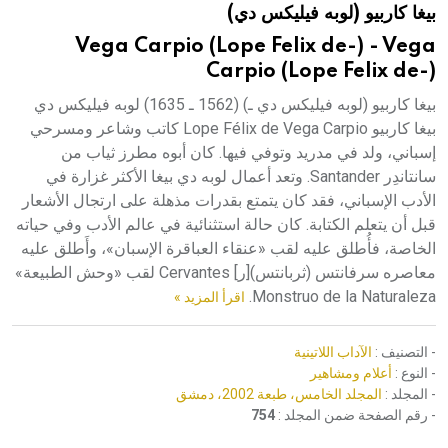
بيغا كاربيو (لوبه فيليكس دي)
هيئة الموسوعة العربية تطلق موسوعات جديدة في عام 2026
Vega Carpio (Lope Felix de-) - Vega
Carpio (Lope Felix de-)
بيغا كاربيو (لوبه فيليكس دي ـ) (1562 ـ 1635) لوبه فيليكس دي
بيغا كاربيو Lope Félix de Vega Carpio كاتب وشاعر ومسرحي
إسباني، ولد في مدريد وتوفي فيها. كان أبوه مطرز ثياب من
سانتاندِر Santander. وتعد أعمال لوبه دي بيغا الأكثر غزارة في
الأدب الإسباني، فقد كان يتمتع بقدرات مذهلة على ارتجال الأشعار
قبل أن يتعلم الكتابة. كان حالة استثنائية في عالم الأدب وفي حياته
الخاصة، فأُطلق عليه لقب «عنقاء العباقرة الإسبان»، وأَطلق عليه
معاصره سرفانتس (ثربانتس)[ر] Cervantes لقب «وحش الطبيعة»
Monstruo de la Naturaleza.
اقرأ المزيد »
- التصنيف :
الآداب اللاتينية
- النوع :
أعلام ومشاهير
- المجلد :
المجلد الخامس، طبعة 2002، دمشق
- رقم الصفحة ضمن المجلد :
754