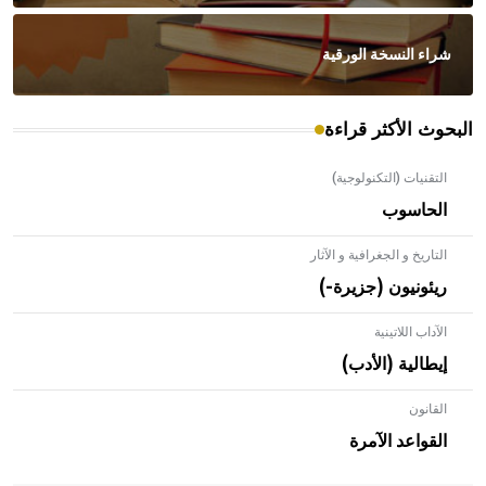
شراء النسخة الورقية
البحوث الأكثر قراءة
التقنيات (التكنولوجية)
الحاسوب
التاريخ و الجغرافية و الآثار
ريئونيون (جزيرة-)
الآداب اللاتينية
إيطالية (الأدب)
القانون
- هل تعلم أن الأبلق نوع من الفنون الهندسية التي ارتبطت
بالعمارة الإسلامية في بلاد الشام ومصر خاصة، حيث يحرص
القواعد الآمرة
المعمار على بناء مداميكه وخاصة في الواجهات