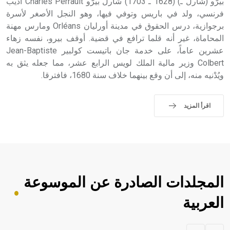
بيرّو (شارل ـ) (1628 ـ 1703) شارل بيرّو Charles Perrault أديب
فرنسي، ولد في باريس وتوفي فيها، وهو النجل الأصغر لأسرة
برجوازية، درس الحقوق في مدينة أورليان Orléans ومارس مهنة
المحاماة، غير أنه قلما ترافع في قضية. أوقف بيرو، نفسه زهاء
عشرين عاماً، على خدمة جان باتيست كولبير Jean-Baptiste
Colbert وزير مالية الملك لويس الرابع عشر، مما جعله يثق به
ويُدْنيه منه، إلى أن وقع بينهما خلاف سنة 1680، فافترقا.
اقرأ المزيد
المجلدات الصادرة عن الموسوعة
العربية