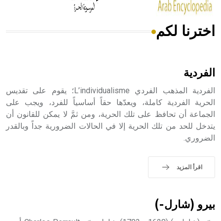
اخترنا لكم
هل تعلم أن الأبسيد كلمة فرنسية اللفظ تم اعتمادها مصطلحاً
أثرياً يستخدم في العمارة عموماً وفي العمارة الدينية الخاصة
بالكنائس خصوصاً، وفي الإنكليزية أب
الفردية
الفردية المذهب الفردي L’individualisme؛ يقوم على تقديس
الحرية الفردية كاملة، ويعدّها حقاً أساسياً للفرد، ويجب على
الجماعة أن تحافظ على تلك الحرية، ومن ثمَّ لا يمكن للقانون أن
- هل تعلم أن أبجر Abgar اسم معروف جيداً يعود إلى عدد من
الملوك الذين حكموا مدينة إديسا (الرها) من أبجر الأول وحتى
يتدخل للحد من تلك الحرية إلا في الحالات الضرورية جداً وبالقدر
التاسع، وهم ينتسبون إلى أسرة أوسروين
الضروري.
اقرأ المزيد
- هل تعلم أن الأبجدية الكنعانية تتألف من /22/ علامة كتابية
sign تكتب منفصلة غير متصلة، وتعتمد المبدأ الأكوروفوني،
بيرو (شارل-)
حيث تقتصر القيمة الصوتية للعلامة الك