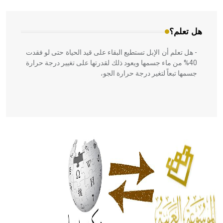
هل تعلم؟
- هل تعلم أن الإبل تستطيع البقاء على قيد الحياة حتى لو فقدت
40% من ماء جسمها ويعود ذلك لقدرتها على تغيير درجة حرارة
جسمها تبعاً لتغير درجة حرارة الجو،
- هل تعلم أن أبقراط كتب في الطب أربعة مؤلفات هي:
الحكم، الأدلة، تنظيم التغذية، ورسالته في جروح الرأس. ويعود
له الفضل بأنه حرر الطب من الدين والفلسفة.
- هل تعلم أن المرجان إفراز حيواني يتكون في البحر ويتركب
من مادة كربونات الكلسيوم، وهو أحمر أو شديد الحمرة وهو
أجود أنواعه، ويمتاز بكبر الحجم ويسمى الش