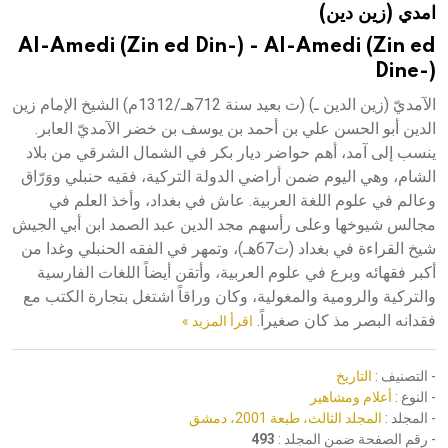
امدي (زين دين)
هيئة الموسوعة العربية تطلق موسوعات جديدة في عام 2026
Al-Amedi (Zin ed Din-) - Al-Amedi (Zin ed
Dine-)
الآمديّ (زين الدين ـ) (ت بعيد سنة 712هـ/1312م) الشيخ الإمام زين
الدين أبو الحسن علي بن أحمد بن يوسف بن خضر الآمديّ العابر.
ينسب إلى آمد، أهم حواضر ديار بكر في الشمال الشرقي من بلاد
الشام، وهي اليوم ضمن أراضي الدولة التركية، فقيه حنبلي ووَرّاق
وعالم في علوم اللغة العربية. عاش في بغداد، وأخذ العلم في
مجالس شيوخها وعلى رأسهم مجد الدين عبد الصمد ابن أبي الجيش
شيخ القراءة في بغداد (ت67هـ)، وتمهر في الفقه الحنبلي وغدا من
أكبر فقهائه وبرع في علوم العربية، وأتقن أيضاً اللغات الفارسية
والتركية والرومية والمغولية، وكان وراقاً اشتغل بتجارة الكتب مع
فقدانه البصر مذ كان صغيراً.
اقرأ المزيد »
- التصنيف :
التاريخ
- النوع :
أعلام ومشاهير
- المجلد :
المجلد الثالث، طبعة 2001، دمشق
- رقم الصفحة ضمن المجلد :
493