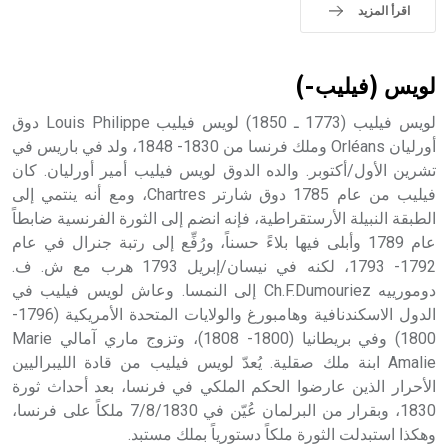
حيث تقتصر القيمة الصوتية للعلامة الك
اقرأ المزيد
لويس (فيليب-)
لويس فيليب (1773 ـ 1850) لويس فيليب Louis Philippe دوق
أورليان Orléans وملك فرنسا من 1830- 1848، ولد في باريس في
تشرين الأول/أكتوبر. والده الدوق لويس فيليب أمير أورليان. كان
فيليب من عام 1785 دوق شارتر Chartres، ومع أنه ينتمي إلى
الطبقة النبيلة الأرستقراطية، فإنه انضم إلى الثورة الفرنسية ضابطاً
عام 1789 وأبلى فيها بلاءً حسناً، ورُفِّع إلى رتبة جنرال في عام
1792- 1793، لكنه في نيسان/إبريل 1793 هرب مع ش. ف.
دومورييه Ch.F.Dumouriez إلى النمسا. وعاش لويس فيليب في
الدول الاسكندنافية وهامبورغ والولايات المتحدة الأمريكية (1796-
1800) وفي بريطانيا (1800- 1808)، وتزوج ماري آمالي Marie
Amalie ابنة ملك صقلية. يُعدّ لويس فيليب من قادة الليبراليين
الأحرار الذين عارضوا الحكم الملكي في فرنسا، بعد أحداث ثورة
1830، وبقرار من البرلمان عُيّن في 7/8/1830 ملكاً على فرنسا،
وهكذا استبدلت الثورة ملكاً دستورياً بملك مستبد.