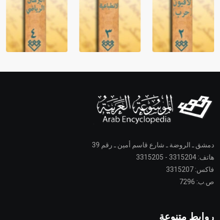
دمشق ـ الروضة ـ شارع قاسم أمين ـ رقم 39
هاتف: 3315204 - 3315205
فاكس: 3315207
ص.ب: 7296
روابط متنوعة