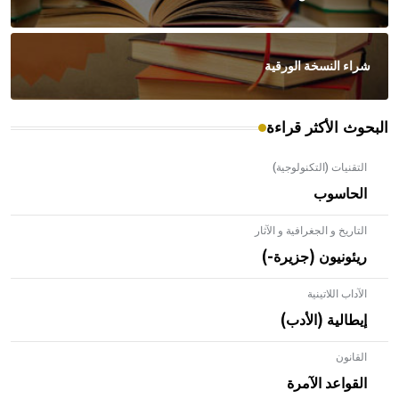
شراء النسخة الورقية
البحوث الأكثر قراءة
التقنيات (التكنولوجية)
الحاسوب
التاريخ و الجغرافية و الآثار
ريئونيون (جزيرة-)
الآداب اللاتينية
إيطالية (الأدب)
القانون
- هل تعلم أن الأبلق نوع من الفنون الهندسية التي ارتبطت
بالعمارة الإسلامية في بلاد الشام ومصر خاصة، حيث يحرص
القواعد الآمرة
المعمار على بناء مداميكه وخاصة في الواجهات