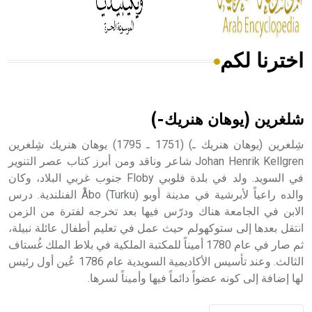
اخترنا لكم
هل تعلم أن الأبسيد كلمة فرنسية اللفظ تم اعتمادها مصطلحاً
أثرياً يستخدم في العمارة عموماً وفي العمارة الدينية الخاصة
بالكنائس خصوصاً، وفي الإنكليزية أب
شلغرين (يوهان هنريك-)
شِلغرين (يوهان هنريك ـ) (1751 ـ 1795) يوهان هنريك شِلغرين
Johan Henrik Kellgren شاعر وناقد ومن أبرز كتاب عصر التنوير
في السويد. ولد في بلدة فلوبي Floby جنوب غربي البلاد، وكان
- هل تعلم أن أبجر Abgar اسم معروف جيداً يعود إلى عدد من
الملوك الذين حكموا مدينة إديسا (الرها) من أبجر الأول وحتى
والده راعياً لأبرشية في مدينة أوبو Åbo (Turku) الفنلندية. درس
التاسع، وهم ينتسبون إلى أسرة أوسروين
الابن في الجامعة هناك ودرّس فيها بعد تخرجه لفترة من الزمن
انتقل بعدها إلى ستوكهولم حيث عمل في تعليم أطفال عائلة نبيلة،
ثم صار في عام 1780 أميناً للمكتبة الملكية في بلاط الملك غُستاف
الثالث. وعند تأسيس الأكاديمية السويدية عام 1786 عُين أول رئيس
لها إضافة إلى كونه عضواً دائماً فيها وأميناً لسرها.
- هل تعلم أن الأبجدية الكنعانية تتألف من /22/ علامة كتابية
sign تكتب منفصلة غير متصلة، وتعتمد المبدأ الأكوروفوني،