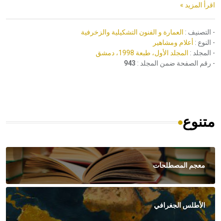
اقرأ المزيد »
- التصنيف :
العمارة و الفنون التشكيلية والزخرفية
- النوع :
أعلام ومشاهير
- المجلد :
المجلد الأول، طبعة 1998، دمشق
- رقم الصفحة ضمن المجلد :
943
متنوع
معجم المصطلحات
الأطلس الجغرافي