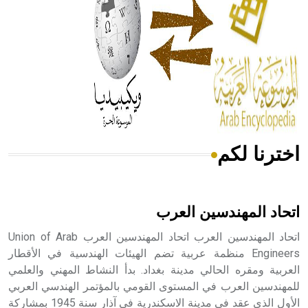
- هل تعلم أن المرجان إفراز حيواني يتكون في البحر ويتركب
من مادة كربونات الكلسيوم، وهو أحمر أو شديد الحمرة وهو
أجود أنواعه، ويمتاز بكبر الحجم ويسمى الش
اخترنا لكم
هل تعلم أن الأبسيد كلمة فرنسية اللفظ تم اعتمادها مصطلحاً
أثرياً يستخدم في العمارة عموماً وفي العمارة الدينية الخاصة
بالكنائس خصوصاً، وفي الإنكليزية أب
اتحاد المهندسين العرب
اتحاد المهندسين العرب اتحاد المهندسين العرب Union of Arab
Engineers منظمة عربية تضم الهيئات الهندسية في الأقطار
العربية ومقره الحالي مدينة بغداد. بدأ النشاط المهني والعلمي
- هل تعلم أن أبجر Abgar اسم معروف جيداً يعود إلى عدد من
الملوك الذين حكموا مدينة إديسا (الرها) من أبجر الأول وحتى
للمهندسين العرب في المستوى القومي بالمؤتمر الهندسي العربي
التاسع، وهم ينتسبون إلى أسرة أوسروين
الأول الذي عقد في مدينة الاسكندرية في آذار سنة 1945 بمشاركة