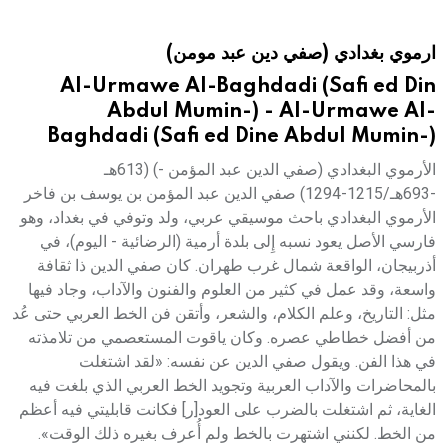
هيئة الموسوعة العربية تطلق موسوعات جديدة في عام 2026
ارموي بغدادي (صفي دين عبد مومن)
Al-Urmawe Al-Baghdadi (Safi ed Din
Abdul Mumin-) - Al-Urmawe Al-
Baghdadi (Safi ed Dine Abdul Mumin-)
الأرموي البغدادي (صفي الدين عبد المؤمن -) (613هـ
-693هـ/1215-1294) صفي الدين عبد المؤمن بن يوسف بن فاخر
الأرموي البغدادي باحث موسيقي عربي، ولد وتوفي في بغداد، وهو
فارسي الأصل يعود نسبه إِلى بلدة أرمية (الرضائية - اليوم)، في
أذربيجان، الواقعة شمال غرب طهران. كان صفي الدين ذا ثقافة
واسعة، وقد عمل في كثير من العلوم والفنون والآداب، وجاد فيها
مثل: التاريخ، وعلم الكلام، والشعر، وأتقن فن الخط العربي حتى عُد
من أفضل خطاطي عصره. وكان ياقوت المستعصمي من تلامذته
في هذا الفن. ويقول صفي الدين عن نفسه: «لقد اشتغلت
بالمحاضرات والآداب العربية وتجويد الخط العربي الذي بلغت فيه
الغاية، ثم اشتغلت بالضرب على العود[ر] فكانت قابليتي فيه أعظم
من الخط. لكنني اشتهرت بالخط ولم أُعرف بغيره ذلك الوقت».