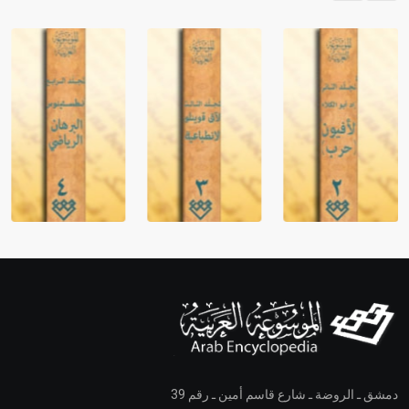
دمشق ـ الروضة ـ شارع قاسم أمين ـ رقم 39