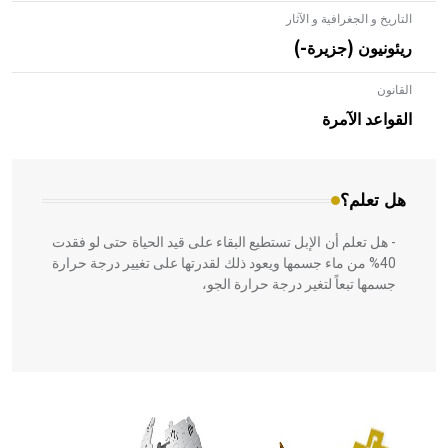
التاريخ و الجغرافية و الآثار
ريئونيون (جزيرة-)
القانون
- هل تعلم أن الأبلق نوع من الفنون الهندسية التي ارتبطت
بالعمارة الإسلامية في بلاد الشام ومصر خاصة، حيث يحرص
القواعد الآمرة
المعمار على بناء مداميكه وخاصة في الواجهات
هل تعلم؟
- هل تعلم أن الإبل تستطيع البقاء على قيد الحياة حتى لو فقدت
40% من ماء جسمها ويعود ذلك لقدرتها على تغيير درجة حرارة
جسمها تبعاً لتغير درجة حرارة الجو،
- هل تعلم أن أبقراط كتب في الطب أربعة مؤلفات هي:
الحكم، الأدلة، تنظيم التغذية، ورسالته في جروح الرأس. ويعود
له الفضل بأنه حرر الطب من الدين والفلسفة.