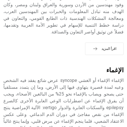
وفود مهندسين من الأردن وسورية والعراق ولبنان ومصر، وكان
الهدف منه تبادل المعلومات والخبرات بين المهندسين العرب،
ومعالجة المشكلات الهندسية ذات الطابع القومي، والتعاون في
دراسة خطط التنمية للإسهام في تطوير الأمة العربية وتقدمها،
- هل تعلم أن الأبجدية الكنعانية تتألف من /22/ علامة كتابية
فضلاً عن توثيق أواصر التعاون والصداقة.
sign تكتب منفصلة غير متصلة، وتعتمد المبدأ الأكوروفوني،
حيث تقتصر القيمة الصوتية للعلامة الك
اقرأ المزيد
الإغماء
الإغماء الإغماء أو الغشي syncope عرض شائع يفقد فيه الشخص
وعيه لمدة قصيرة يتهاوى فيها إلى الأرض، وما إن يتمدد مستلقياً
حتى يصحو. ويصاب بالإغماء نحو 25% من البالغين الأصحاء، ويجب
أن يفرق الإغماء عن اضطرابات الوعي العابرة الأخرى كالصرع
epilepsy والسكتات العابرة والدوار vertigo. الآلية الإمراضية ينتج
الإغماء من نقص مفاجئ في دوران الدم الدماغي. وعلى عكس
الاعتقاد الشعبي، قلما ينجم الإغماء عن مرض قلبي، وإنما ينتج غالباً