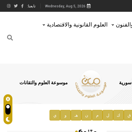
تابعنا:
Wednesday, Aug 5, 2026
والفنون
العلوم القانونية والاقتصادية
 سورية
موسوعة العلوم والتقانات
ق
ك
ل
م
ن
هـ
و
ي
متنوع