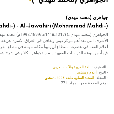
هيئة الموسوعة العربية تطلق موسوعات جديدة في عام 2026
جواهري (محمد مهدي)
hdi-) - Al-Jawahiri (Mohammad Mahdi-)
الجواهري (محمد مهد
الأشرف التي تعد أهم مركز ديني وثقافي في العراق، لأسرة عريقة ع
أعلام الفقه في عصره، استطاع أن يتبوأ مكانة مهمة في مطلع القرن ا
قيماً، موسوعة للدراسات الفقهية سماه «جواهر الكلام في شرح شرا
- التصنيف :
اللغة العربية والأدب العربي
- النوع :
أعلام ومشاهير
- المجلد :
المجلد السابع، طبعة 2003، دمشق
- رقم الصفحة ضمن المجلد :
771