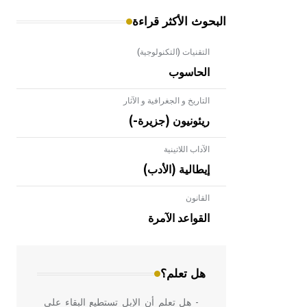
البحوث الأكثر قراءة
التقنيات (التكنولوجية)
الحاسوب
التاريخ و الجغرافية و الآثار
ريئونيون (جزيرة-)
الآداب اللاتينية
إيطالية (الأدب)
القانون
- هل تعلم أن الأبلق نوع من الفنون
الهندسية التي ارتبطت بالعمارة الإسلامية
القواعد الآمرة
في بلاد الشام ومصر خاصة، حيث يحرص
المعمار على بناء مداميكه وخاصة في
الواجهات
هل تعلم؟
- هل تعلم أن الإبل تستطيع البقاء على