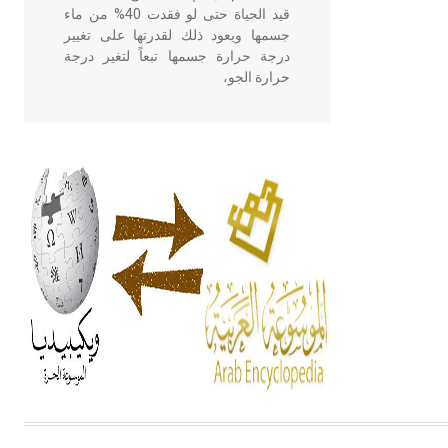
قيد الحياة حتى لو فقدت 40% من ماء
جسمها ويعود ذلك لقدرتها على تغيير
درجة حرارة جسمها تبعاً لتغير درجة
حرارة الجو،
- هل تعلم أن أبقراط كتب في الطب
أربعة مؤلفات هي: الحكم، الأدلة، تنظيم
التغذية، ورسالته في جروح الرأس.
ويعود له الفضل بأنه حرر الطب من
الدين والفلسفة.
- هل تعلم أن المرجان إفراز حيواني
يتكون في البحر ويتركب من مادة
كربونات الكلسيوم، وهو أحمر أو شديد
الحمرة وهو أجود أنواعه، ويمتاز بكبر
الحجم ويسمى الش
هل تعلم أن الأبسيد كلمة فرنسية اللفظ