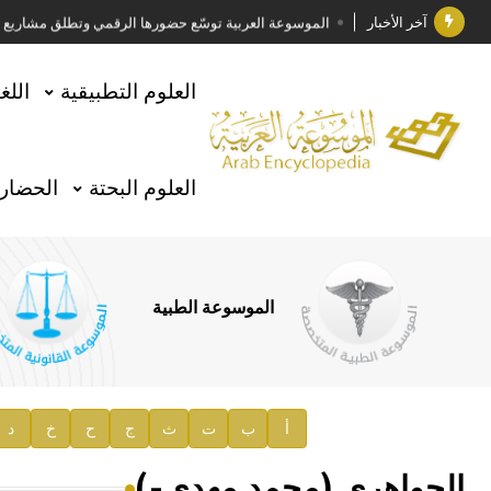
آخر الأخبار
الموسوعة العربية توسّع حضورها الرقمي وتطلق مشاريع معرف
فوز الأستاذ الدكتور وليد محمد السراقبي بجائزة كتارا ل
العلوم التطبيقية
اللغ
جائزة مجمع الملك سلمان العالمي للغة العربية 2025
الأستاذ إياد خالد الطباع مدير عام لهيئة الموسوعة العربية
العلوم البحتة
الحضارة
السيد محمد ياسين صالح وزيرا للثقافة
صدور المجلد الثامن من موسوعة الآثار في سورية
توصيات مجلس الإدارة
الموسوعة الطبية
صدور المجلد السابع من موسوعة الآثار في سورية
صدور المجلد الثامن عشر من الموسوعة الطبية
إعلان..
أ
ب
ت
ث
ج
ح
خ
د
دار الفكر الموزع الحصري لمنشورات هيئة الموسوعة العرب
الجواهري (محمد مهدي-)