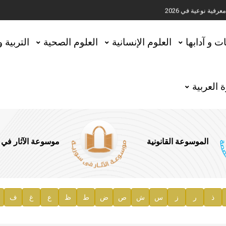
ية نوعية في 2026
تحقيق المخطوطات في العاصمة القطرية الدوحة
ات و آدابها
العلوم الإنسانية
العلوم الصحية
التربية 
 العربية
الموسوعة القانونية
موسوعة الآثار في
ذ
ر
ز
س
ش
ص
ض
ط
ظ
ع
غ
ف
ية