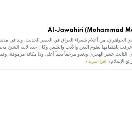
Al-Jawahiri (Mohammad Ma
ي ـ) (1317ـ1418هـ/1899ـ1997م) محمد مهدي الجواهري، من أعلام شعراء العراق في العصر الحديث، ولد في 
رفت باهتمامها بعلوم الدين والأدب والشعر. وكان جده لأبيه الشيخ م
لثالث عشر الهجري ويغدو مرجعاً دينياً أعلى وذا مكانة مرموقة، وقد أل
ئع الإسلام».
اقرأ المزيد »