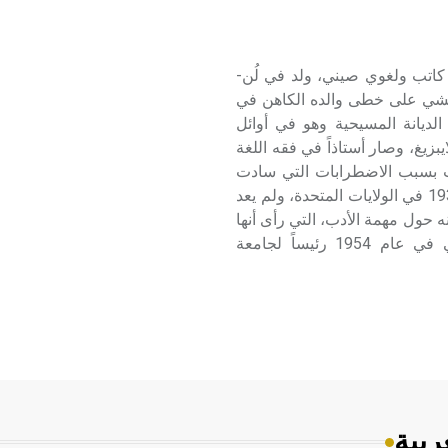
ن (يوتانغ ـ) (1895ـ 1976) لين يوتانغ Lin Yü-t’ang (Yutang) كاتب ولغوي صيني، ولد في لُن-
 Fu-kien، وتلقى تعليمه ليمشي على خطى والده الكاهن في
Presbyt، إلا أنه تخلى عن الديانة المسيحية وهو في أوائل
يغ، وصار أستاذاً في فقه اللغة
صب بسبب الاضطرابات التي سادت
هناك في الثلاثينيات من القرن العشرين. عاش بدءاً من عام 1936 في الولايات المتحدة، ولم يعد
 حول مهمة الأدب، التي رأى أنها
لا تنسجم وأهداف الحزب الشيوعي الصيني وتعليماته. سمي في عام 1954 رئيساً لجامعة
ربية