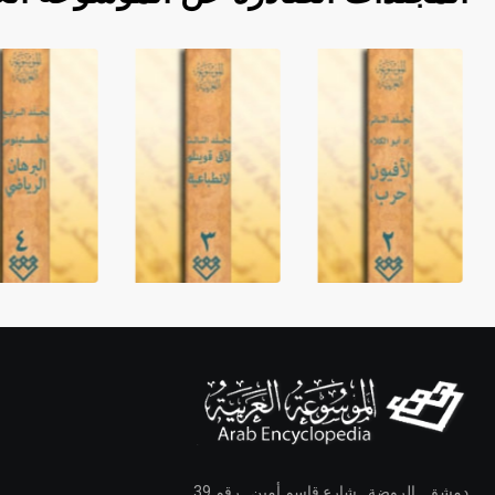
دمشق ـ الروضة ـ شارع قاسم أمين ـ رقم 39