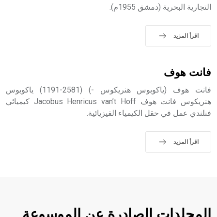
التجارية البحرية (دمشق 1955م).
اقرأ المزيد
فانت هوف
فانت هوف (ياكوبوس هنريكوس -) (2581-1191) ياكوبوس
هنريكوس فانت هوف Jacobus Henricus van’t Hoff كيميائي
فنلندي عمل في حقل الكيمياء الفيزيائية.
اقرأ المزيد
المجلدات الصادرة عن الموسوعة