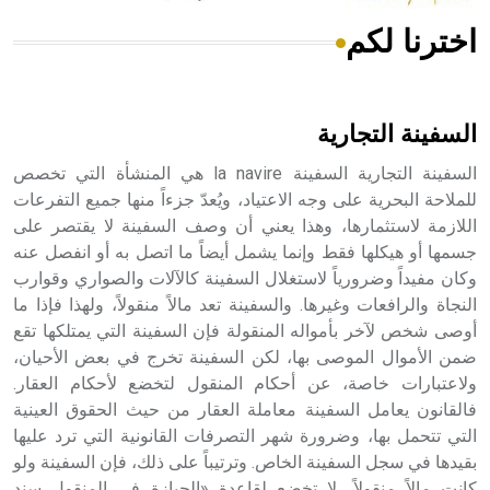
اخترنا لكم
هل تعلم أن الأبسيد كلمة فرنسية اللفظ تم اعتمادها مصطلحاً
أثرياً يستخدم في العمارة عموماً وفي العمارة الدينية الخاصة
بالكنائس خصوصاً، وفي الإنكليزية أب
السفينة التجارية
السفينة التجارية السفينة la navire هي المنشأة التي تخصص
للملاحة البحرية على وجه الاعتياد، ويُعدّ جزءاً منها جميع التفرعات
اللازمة لاستثمارها، وهذا يعني أن وصف السفينة لا يقتصر على
- هل تعلم أن أبجر Abgar اسم معروف جيداً يعود إلى عدد من
الملوك الذين حكموا مدينة إديسا (الرها) من أبجر الأول وحتى
جسمها أو هيكلها فقط وإنما يشمل أيضاً ما اتصل به أو انفصل عنه
التاسع، وهم ينتسبون إلى أسرة أوسروين
وكان مفيداً وضرورياً لاستغلال السفينة كالآلات والصواري وقوارب
النجاة والرافعات وغيرها. والسفينة تعد مالاً منقولاً، ولهذا فإذا ما
أوصى شخص لآخر بأمواله المنقولة فإن السفينة التي يمتلكها تقع
ضمن الأموال الموصى بها، لكن السفينة تخرج في بعض الأحيان،
ولاعتبارات خاصة، عن أحكام المنقول لتخضع لأحكام العقار.
- هل تعلم أن الأبجدية الكنعانية تتألف من /22/ علامة كتابية
فالقانون يعامل السفينة معاملة العقار من حيث الحقوق العينية
sign تكتب منفصلة غير متصلة، وتعتمد المبدأ الأكوروفوني،
التي تتحمل بها، وضرورة شهر التصرفات القانونية التي ترد عليها
حيث تقتصر القيمة الصوتية للعلامة الك
بقيدها في سجل السفينة الخاص. وترتيباً على ذلك، فإن السفينة ولو
كانت مالاً منقولاً، لا تخضع لقاعدة «الحيازة في المنقول سند