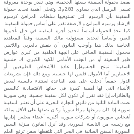
يقصد بحمولة السفينة سعتها الحجمية، وهي تقدر بوحدة معروفة
تسمى البرميل الذي يساوي 2.83م3. وتتجلى أهمية تحديد حمولة
السفينة بأن الرسوم التي تستوفيها سلطات المرافئ كرسوم
الإرشاد ورسوم الموانئ والأرصفة تقدر على أساس حمولة السفينة.
كما تتخذ الحمولة أساساً لتحديد أجرة السفينة في حال تأجيرها
للغير، وأساساً لتحديد مسؤولية مالك السفينة وفقاً للمعاهدة
الخاصة بذلك. هذا وأوجب القانون أن ينقش بالعربي واللاتيني
محمول السفينة الصافي على الجهة الخلفية من كبرى عوارض
ظهر السفينة أو من الجنب الأمامي للكوة الكبرى. 4ـ جنسية
السفينة: تمنح الجنسية[ر] عادة للأشخاص الطبيعيين أو
الاعتباريين.أما الأموال فليس لها جنسية. ومع ذلك فإن تشريعات
الدول جميعاً أدخلت على هذه القاعدة استثناء بالنسبة لبعض
الأشياء التي لها أهمية كبيرة في حياتها الاقتصادية كالسفن
والطائرات[ر] فقد تقرر أن تكون لكل سفينة جنسية، وفي سورية
نصت المادة الثانية من قانون التجارة البحرية على أن تعتبر السفينة
سورية إذا كان مربطها مرفأً سورياً وكان نصفها على الأقل يملكه
أشخاص سوريون أو شركات سورية أكثرية أعضاء مجلس إدارتها
مع رئيسه من التابعية السورية. وقد أنزل القانون منزلة السفن
السورية السفن السائبة في البحر التي تلتقطها سفن ترفع العلم