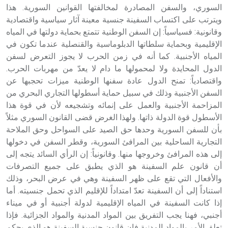
السوري، والسفن المصادرة لمخالفتها القوانين السورية. هذا
ويترتب على اكتساب السفينة جنسية معينة آثار سياسية واقتصادية
وقانونية: فسياسياً: إن السفن الوطنية تتمتع بحماية دولتها في المياه
الإقليمية وبحماية سلطاتها الدبلوماسية والقنصلية عندما تكون في
المياه الأجنبية. كما أنه في زمن الحرب لا يجوز التعرض لسفن
الدول المحايدة ولا لمحمولها ما دام لا يعدّ من مهربات الحرب.
واقتصادياً: تمنح الدول عادة سفنها الوطنية ميزات تحجبها عن
السفن الأجنبية وذلك في سبيل حماية أسطولها التجاري البحري من
المزاحمة الأجنبية والعمل على إنمائه وتشجيعه لأن في قوة هذا
الأسطول قوة الدولة ذاتها. ولهذا الغرض قضى القانون السوري مثلاً
بأن للسفن السورية وحدها حق الصيد على السواحل وحق الملاحة
التجارية الساحلية بين المرافئ السورية، وقطر السفن في دخولها
إلى هذه المرافئ وخروجها منها. وقانونياً: إن الرأي السائد يتجه إلى
أن قانون علم السفينة هو الذي يطبق على جميع التصرفات
والأفعال التي تقع على ظهر السفينة وهي في عرض البحر، وذلك
استناداً إلى أن السفينة تعدّ امتداداً للإقليم الذي تحمل جنسيته. أما
إذا كانت السفينة في المياه الإقليمية لدولة أجنبية أو في ميناء
أجنبي، فهنا يجب التفريق بين المواد المدنية والمواد الجزائية. فإذا
تعلق الأمر بالمواد المدنية فإن قانون جنسية السفينة هو الذي يحكم