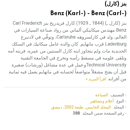
بنز (كارل)
هيئة الموسوعة العربية تطلق موسوعات جديدة في عام 2026
Benz (Karl-) - Benz (Carl-)
بنز (كارل ـ) (1844 ـ 1929) كارل فريدريخ بنز Carl Friederich
Benz مهندس ميكانيكي ألماني من رواد صناعة السيارات في
العالم، ولد في كارلسروهه Carlsruhe، وتوفِّي في لادنبرغ
Ladenburg قرب مانهايم. كان والده عامل ميكانيك في السكك
الحديدية مات ولم يتجاوز ابنه كارل السنتين من عمره، فربته أمه
وتلقى علومه في مسقط رأسه وتخرج في الجامعة التقنية
Technical Universityوعمل في عدة مشاغل (ورشات) صغيرة
قبل أن يفتح مشغلاً متواضعاً لحسابه في مانهايم يعمل فيه ثمانية
من أقرانه.
اقرأ المزيد »
- التصنيف :
الصناعة
- النوع :
أعلام ومشاهير
- المجلد :
المجلد الخامس، طبعة 2002، دمشق
- رقم الصفحة ضمن المجلد :
388