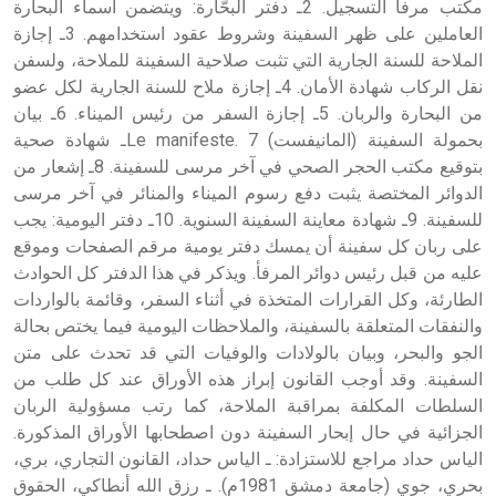
مكتب مرفأ التسجيل. 2ـ دفتر البحّارة: ويتضمن أسماء البحارة
العاملين على ظهر السفينة وشروط عقود استخدامهم. 3ـ إجازة
الملاحة للسنة الجارية التي تثبت صلاحية السفينة للملاحة، ولسفن
نقل الركاب شهادة الأمان. 4ـ إجازة ملاح للسنة الجارية لكل عضو
من البحارة والربان. 5ـ إجازة السفر من رئيس الميناء. 6ـ بيان
بحمولة السفينة (المانيفست) Le manifeste. 7ـ شهادة صحية
بتوقيع مكتب الحجر الصحي في آخر مرسى للسفينة. 8ـ إشعار من
الدوائر المختصة يثبت دفع رسوم الميناء والمنائر في آخر مرسى
للسفينة. 9ـ شهادة معاينة السفينة السنوية. 10ـ دفتر اليومية: يجب
على ربان كل سفينة أن يمسك دفتر يومية مرقم الصفحات وموقع
عليه من قبل رئيس دوائر المرفأ. ويذكر في هذا الدفتر كل الحوادث
الطارئة، وكل القرارات المتخذة في أثناء السفر، وقائمة بالواردات
والنفقات المتعلقة بالسفينة، والملاحظات اليومية فيما يختص بحالة
الجو والبحر، وبيان بالولادات والوفيات التي قد تحدث على متن
السفينة. وقد أوجب القانون إبراز هذه الأوراق عند كل طلب من
السلطات المكلفة بمراقبة الملاحة، كما رتب مسؤولية الربان
الجزائية في حال إبحار السفينة دون اصطحابها الأوراق المذكورة.
الياس حداد مراجع للاستزادة: ـ الياس حداد، القانون التجاري، بري،
بحري، جوي (جامعة دمشق 1981م). ـ رزق الله أنطاكي، الحقوق