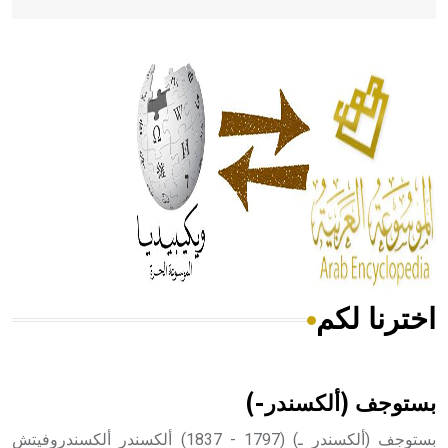
- هل تعلم أن أبقراط كتب في الطب أربعة مؤلفات هي:
الحكم، الأدلة، تنظيم التغذية، ورسالته في جروح الرأس. ويعود
له الفضل بأنه حرر الطب من الدين والفلسفة.
- هل تعلم أن المرجان إفراز حيواني يتكون في البحر ويتركب
من مادة كربونات الكلسيوم، وهو أحمر أو شديد الحمرة وهو
أجود أنواعه، ويمتاز بكبر الحجم ويسمى الش
اخترنا لكم
هل تعلم أن الأبسيد كلمة فرنسية اللفظ تم اعتمادها مصطلحاً
أثرياً يستخدم في العمارة عموماً وفي العمارة الدينية الخاصة
بالكنائس خصوصاً، وفي الإنكليزية أب
بستوجف (ألكسندر-)
بستوجف (ألكسندر ـ) (1797 - 1837) ألكسندر ألكسندروفيتش