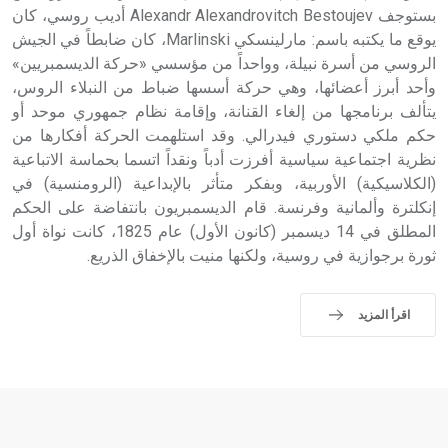
بستوجف Alexandr Alexandrovitch Bestoujev أديب روسي، كان
يوقع ما يكتبه باسم: مارلينسكي Marlinski، كان ضابطاً في الجيش
- هل تعلم أن أبجر Abgar اسم معروف جيداً يعود إلى عدد من
الملوك الذين حكموا مدينة إديسا (الرها) من أبجر الأول وحتى
الروسي من أسرة نبيلة، وواحداً من مؤسسي «حركة الديسمبريين»
التاسع، وهم ينتسبون إلى أسرة أوسروين
وأحد أبرز أعضائها، وهي حركة أسسها ضباط من النبلاء الروس،
يتألف برنامجها من إلغاء القنانة، وإقامة نظام جمهوري موحد أو
حكم ملكي دستوري فيدرالي. وقد استلهمت الحركة أفكارها من
نظرية اجتماعية سياسية أفرزت أدباً ونقداً اتسما بحماسة الاتباعية
(الكلاسيكية) الأوربية، وبفكر متأثر بالإبداعية (الرومنسية) في
- هل تعلم أن الأبجدية الكنعانية تتألف من /22/ علامة كتابية
إنكلترة وألمانية وفرنسة. قام الديسمبريون بانتفاضة على الحكم
sign تكتب منفصلة غير متصلة، وتعتمد المبدأ الأكوروفوني،
المطلق في 14 ديسمبر (كانون الأول) عام 1825، كانت نواة أول
حيث تقتصر القيمة الصوتية للعلامة الك
ثورة برجوازية في روسية، ولكنها منيت بالإخفاق الذريع.
اقرأ المزيد