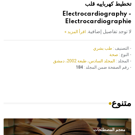
تخطيط كهرباييه قلب
هيئة الموسوعة العربية تطلق موسوعات جديدة في عام 2026
Electrocardiography -
Electrocardiographie
لا توجد تفاصيل إضافية.
اقرأ المزيد »
- التصنيف :
طب بشري
- النوع :
صحة
- المجلد :
المجلد السادس، طبعة 2002، دمشق
- رقم الصفحة ضمن المجلد :
184
متنوع
معجم المصطلحات