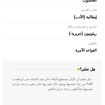
الحاسوب
الآداب اللاتينية
إيطالية (الأدب)
التاريخ و الجغرافية و الآثار
ريئونيون (جزيرة-)
القانون
- هل تعلم أن الأبلق نوع من الفنون الهندسية التي ارتبطت
بالعمارة الإسلامية في بلاد الشام ومصر خاصة، حيث يحرص
القواعد الآمرة
المعمار على بناء مداميكه وخاصة في الواجهات
هل تعلم؟
- هل تعلم أن الإبل تستطيع البقاء على قيد الحياة حتى لو فقدت
40% من ماء جسمها ويعود ذلك لقدرتها على تغيير درجة حرارة
جسمها تبعاً لتغير درجة حرارة الجو،