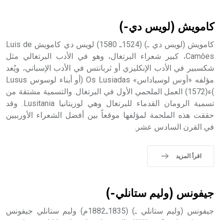
أثرياً يستخدم في العمارة عموماً وفي العمارة الدينية الخاصة
بالكنائس خصوصاً، وفي الإنكليزية أب
كامويش (لويس دي-)
كامويش (لويس دي ـ) (1524ـ 1580) لويس دي كامويش Luis de
Camôes، كبير شعراء البرتغال، وهو في الأدب البرتغالي مثل
شكسبير في الأدب الإنكليزي أو ثربانتس في الأدب الإسباني، ويُعد
- هل تعلم أن أبجر Abgar اسم معروف جيداً يعود إلى عدد من
الملوك الذين حكموا مدينة إديسا (الرها) من أبجر الأول وحتى
مؤلفه «أوس لوسياداس» Os Lusiadas (أو أبناء لوسوس Lusus
التاسع، وهم ينتسبون إلى أسرة أوسروين
)ء(1572) العمل الملحمي الأول في البرتغال. والتسمية مشتقة من
تسمية الرومان القدماء للبرتغال وهي لوزيتانيا Lusitania. وقد
حققت هذه الملحمة لمؤلفها موقعاً بين أفضل الشعراء الأوربيين
في القرن السادس عشر.
- هل تعلم أن الأبجدية الكنعانية تتألف من /22/ علامة كتابية
sign تكتب منفصلة غير متصلة، وتعتمد المبدأ الأكوروفوني،
اقرأ المزيد
حيث تقتصر القيمة الصوتية للعلامة الك
جيفونس (وليم ستانلي-)
جيفونس (وليم ستانلي ـ) (1835ـ1882م) وليم ستانلي جيفونس