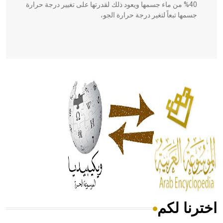
40% من ماء جسمها ويعود ذلك لقدرتها على تغيير درجة حرارة
جسمها تبعاً لتغير درجة حرارة الجو،
- هل تعلم أن أبقراط كتب في الطب أربعة مؤلفات هي:
الحكم، الأدلة، تنظيم التغذية، ورسالته في جروح الرأس. ويعود
له الفضل بأنه حرر الطب من الدين والفلسفة.
- هل تعلم أن المرجان إفراز حيواني يتكون في البحر ويتركب
من مادة كربونات الكلسيوم، وهو أحمر أو شديد الحمرة وهو
أجود أنواعه، ويمتاز بكبر الحجم ويسمى الش
اخترنا لكم
هل تعلم أن الأبسيد كلمة فرنسية اللفظ تم اعتمادها مصطلحاً