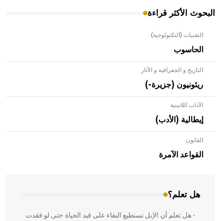
البحوث الأكثر قراءة
التقنيات (التكنولوجية)
الحاسوب
التاريخ و الجغرافية و الآثار
ريئونيون (جزيرة-)
الآداب اللاتينية
إيطالية (الأدب)
القانون
- هل تعلم أن الأبلق نوع من الفنون الهندسية التي ارتبطت
بالعمارة الإسلامية في بلاد الشام ومصر خاصة، حيث يحرص
القواعد الآمرة
المعمار على بناء مداميكه وخاصة في الواجهات
هل تعلم؟
- هل تعلم أن الإبل تستطيع البقاء على قيد الحياة حتى لو فقدت