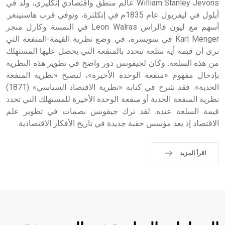
William Stanley Jevons عالم منطق واقتصادي إنكليزي، ولد في
أيلول في ليفربول عام 1835م في إنكلترة، وتوفي قرب هاستينغر.
أسهم مع ليون فالراس Leon Walras في النمسة وكارل منجر
Karl Menger في سويسرة، في وضع نظرية القيمة-المنفعة التي
ترى أن قيمة أية سلعة تتحدد بالمنفعة التي يحصل عليها المستهلك
من هذه السلعة. وكان لجيفونس دور واضح في تطوير هذه النظرية
بإدخال مفهوم «منفعة الوحدة الأخيرة»، لتصبح «نظرية المنفعة
الحدية». فقد شرح في كتابه «نظرية الاقتصاد السياسي» (1871)
نظرية المنفعة الحدية أو منفعة الوحدة الأخيرة للمستهلك التي تحدد
قيمة السلعة عنده. لقد ترك جيفونس بصمات في تطوير علم
الاقتصاد إذ يعد مؤسس حقبة جديدة في تاريخ الأفكار الاقتصادية.
اقرأ المزيد