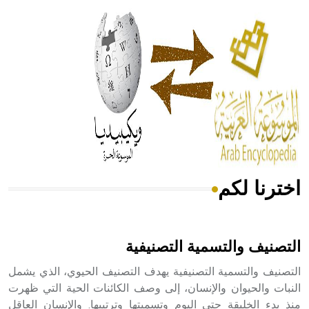
الحكم، الأدلة، تنظيم التغذية، ورسالته في جروح الرأس. ويعود
له الفضل بأنه حرر الطب من الدين والفلسفة.
- هل تعلم أن المرجان إفراز حيواني يتكون في البحر ويتركب
من مادة كربونات الكلسيوم، وهو أحمر أو شديد الحمرة وهو
أجود أنواعه، ويمتاز بكبر الحجم ويسمى الش
اخترنا لكم
هل تعلم أن الأبسيد كلمة فرنسية اللفظ تم اعتمادها مصطلحاً
أثرياً يستخدم في العمارة عموماً وفي العمارة الدينية الخاصة
بالكنائس خصوصاً، وفي الإنكليزية أب
التصنيف والتسمية التصنيفية
التصنيف والتسمية التصنيفية يهدف التصنيف الحيوي، الذي يشمل
النبات والحيوان والإنسان، إلى وصف الكائنات الحية التي ظهرت
منذ بدء الخليقة حتى اليوم وتسميتها وترتيبها. والإنسان العاقل
- هل تعلم أن أبجر Abgar اسم معروف جيداً يعود إلى عدد من