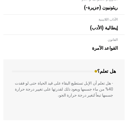
ريئونيون (جزيرة-)
الآداب اللاتينية
إيطالية (الأدب)
القانون
- هل تعلم أن الأبلق نوع من الفنون الهندسية التي ارتبطت
بالعمارة الإسلامية في بلاد الشام ومصر خاصة، حيث يحرص
القواعد الآمرة
المعمار على بناء مداميكه وخاصة في الواجهات
هل تعلم؟
- هل تعلم أن الإبل تستطيع البقاء على قيد الحياة حتى لو فقدت
40% من ماء جسمها ويعود ذلك لقدرتها على تغيير درجة حرارة
جسمها تبعاً لتغير درجة حرارة الجو،
- هل تعلم أن أبقراط كتب في الطب أربعة مؤلفات هي: