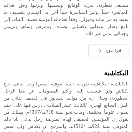
الملوك الذين حكموا مدينة إديسا (الرها) من أبجر الأول وحتى
مصنف بفطرته، يدرك الوقائع، ويسميها، ويرتبها وفق أهدافه
التاسع، وهم ينتسبون إلى أسرة أوسروين
المباشرة حيناً، وغير المباشرة حيناً آخر. بدأ الإنسان بتصنيف ما
يحيط به من نبات وحيوان، وفقاً لحاجاته اليومية فصنف النبات إلى
نافع وضار، وغذائي وكسائي، وشاف وممرض وسام، وتزييني
وجمالي، وإلى غير ذلك.
- هل تعلم أن الأبجدية الكنعانية تتألف من /22/ علامة كتابية
sign تكتب منفصلة غير متصلة، وتعتمد المبدأ الأكوروفوني،
اقرأ المزيد
حيث تقتصر القيمة الصوتية للعلامة الك
البكتاشية
البكتاشية البكتاشية طريقة دينية صوفية أسسها رجل يدعى حاج
بكتاش ولي فنسبت إليه، وأكثر المعلومات عن هذا الرجل
أسطورية، ويقال إنه من مواليد نيسابور في النصف الثاني من
القرن السابع الهجري /الثالث عشر الميلادي، درس فيها على أحمد
يسوى علوماً مختلفة، ومات نحو سنة 738هـ/1337م. وهناك من
يقول إن المؤسس الحقيقي لهذه الطريقة رجل يدعى بابا بالم
المتوفى سنة 922هـ /1516هـ والمرجح أن بكتاش ولي أسس