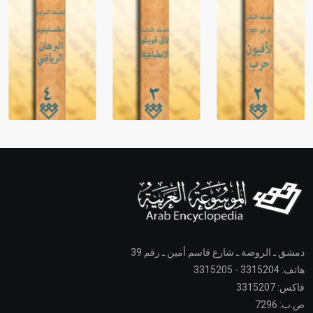
دمشق ـ الروضة ـ شارع قاسم أمين ـ رقم 39
هاتف: 3315204 - 3315205
فاكس: 3315207
ص.ب: 7296