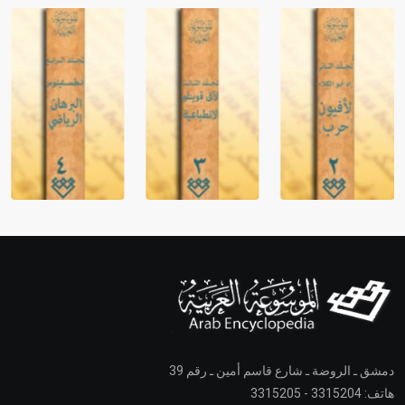
دمشق ـ الروضة ـ شارع قاسم أمين ـ رقم 39
هاتف: 3315204 - 3315205