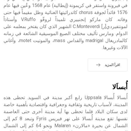
في فيرونة واستقر في كريمونة (إيطالية) عام 1568 وعُين فيها عام
- هل تعلم أن أبجر Abgar اسم معروف جيداً يعود إلى عدد من
الملوك الذين حكموا مدينة إديسا (الرها) من أبجر الأول وحتى
1576 قائداً لجوقة chorus كاتدرائيتها الغنائية وظل مقيماً فيها حتى
التاسع، وهم ينتسبون إلى أسرة أوسروين
وفاته. كان ماركو إنجنييري تلميذاً لروفّو V.Ruffo وأستاذاً
لمونتفيردي[ر] C.Monteverdi الشهير الذي كان يفتخر بمعلمه على
الدوام. ومارس تأليف مختلف الصيغ الموسيقية الشائعة في زمانه
كالمادريغال madrigal والقداس mass، والموتيت motet، وأغاني
الآلات وغيرها.
- هل تعلم أن الأبجدية الكنعانية تتألف من /22/ علامة كتابية
sign تكتب منفصلة غير متصلة، وتعتمد المبدأ الأكوروفوني،
حيث تقتصر القيمة الصوتية للعلامة الك
اقرأ المزيد
أُبساَلا
أُبسالا أُبسالا Uppsala رابع أكبر مدينة في السويد. تحظى هذه
المدينة، لأسباب تاريخية وثقافية وجغرافية واقتصادية بأهمية خاصة
لدى سكان البلاد قلما تحظى بها أية مدينة أخرى حتى العاصمة
نفسها. تقع مدينة أُبسالا على نهر فيريس Fyris وتبعد 8 كم إلى
الشمال عن بحيرة «مالارن» Malaren ونحو 64 كم إلى الشمال