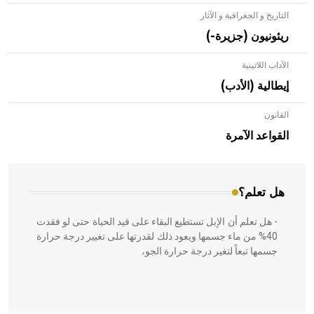
التاريخ و الجغرافية و الآثار
ريئونيون (جزيرة-)
الآداب اللاتينية
إيطالية (الأدب)
القانون
- هل تعلم أن الأبلق نوع من الفنون الهندسية التي ارتبطت
بالعمارة الإسلامية في بلاد الشام ومصر خاصة، حيث يحرص
القواعد الآمرة
المعمار على بناء مداميكه وخاصة في الواجهات
هل تعلم؟
- هل تعلم أن الإبل تستطيع البقاء على قيد الحياة حتى لو فقدت
40% من ماء جسمها ويعود ذلك لقدرتها على تغيير درجة حرارة
جسمها تبعاً لتغير درجة حرارة الجو،