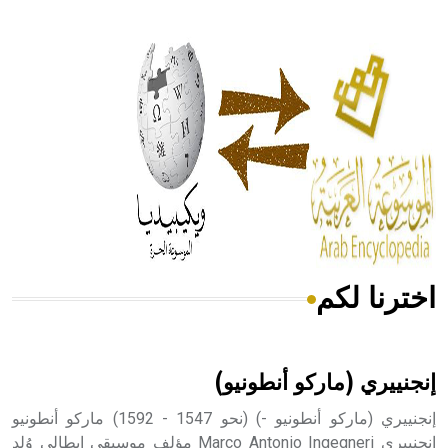
- هل تعلم أن أبقراط كتب في الطب أربعة مؤلفات هي:
الحكم، الأدلة، تنظيم التغذية، ورسالته في جروح الرأس. ويعود
له الفضل بأنه حرر الطب من الدين والفلسفة.
- هل تعلم أن المرجان إفراز حيواني يتكون في البحر ويتركب
من مادة كربونات الكلسيوم، وهو أحمر أو شديد الحمرة وهو
أجود أنواعه، ويمتاز بكبر الحجم ويسمى الش
اخترنا لكم
هل تعلم أن الأبسيد كلمة فرنسية اللفظ تم اعتمادها مصطلحاً
أثرياً يستخدم في العمارة عموماً وفي العمارة الدينية الخاصة
بالكنائس خصوصاً، وفي الإنكليزية أب
إنجنييري (ماركو أنطونيو)
إنجنييري (ماركو أنطونيو -) (نحو 1547 - 1592) ماركو أنطونيو
إنجنييري Marco Antonio Ingegneri مؤلف موسيقي إيطالي وُلد