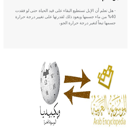
- هل تعلم أن الإبل تستطيع البقاء على قيد الحياة حتى لو فقدت
40% من ماء جسمها ويعود ذلك لقدرتها على تغيير درجة حرارة
جسمها تبعاً لتغير درجة حرارة الجو،
- هل تعلم أن أبقراط كتب في الطب أربعة مؤلفات هي:
الحكم، الأدلة، تنظيم التغذية، ورسالته في جروح الرأس. ويعود
له الفضل بأنه حرر الطب من الدين والفلسفة.
- هل تعلم أن المرجان إفراز حيواني يتكون في البحر ويتركب
من مادة كربونات الكلسيوم، وهو أحمر أو شديد الحمرة وهو
أجود أنواعه، ويمتاز بكبر الحجم ويسمى الش