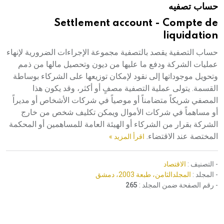
حساب تصفيه
هيئة الموسوعة العربية تطلق موسوعات جديدة في عام 2026
Settlement account - Compte de
liquidation
حساب التصفية يقصد بالتصفية مجموعة الإجراءات الضرورية لإنهاء
عمليات الشركة ودفع ما عليها من ديون وتحصيل مالها من ذمم
وتحويل موجوداتها إلى نقود لإمكان توزيعها على الشركاء بوساطة
القسمة. يتولى عملية التصفية مصفٍ أو أكثر، وقد يكون هذا
المصفي شريكاً متضامناً أو موصياً في شركات الأشخاص أو مديراً
أو مساهماً في شركات الأموال ويمكن تكليف شخص من خارج
الشركة بقرار من الشركاء أو الهيئة العامة للمساهمين أو المحكمة
المختصة عند الاقتضاء.
اقرأ المزيد »
- التصنيف :
الاقتصاد
- المجلد :
المجلدالثامن، طبعة 2003، دمشق
- رقم الصفحة ضمن المجلد :
265