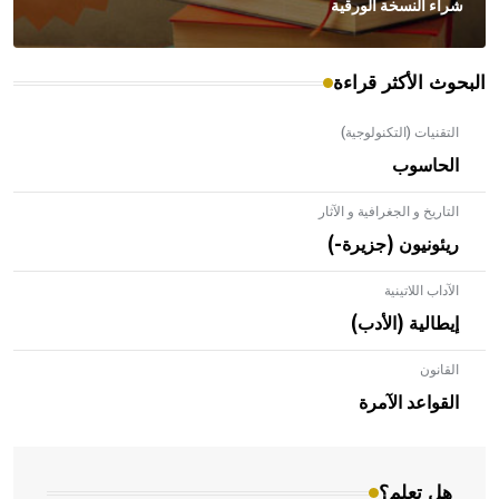
شراء النسخة الورقية
البحوث الأكثر قراءة
التقنيات (التكنولوجية)
الحاسوب
التاريخ و الجغرافية و الآثار
ريئونيون (جزيرة-)
الآداب اللاتينية
إيطالية (الأدب)
القانون
- هل تعلم أن الأبلق نوع من الفنون الهندسية التي ارتبطت
بالعمارة الإسلامية في بلاد الشام ومصر خاصة، حيث يحرص
القواعد الآمرة
المعمار على بناء مداميكه وخاصة في الواجهات
هل تعلم؟