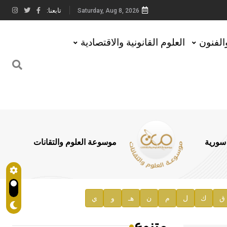
تابعنا:
Saturday, Aug 8, 2026
والفنون
العلوم القانونية والاقتصادية
 سورية
موسوعة العلوم والتقانات
ق
ك
ل
م
ن
هـ
و
ي
متنوع