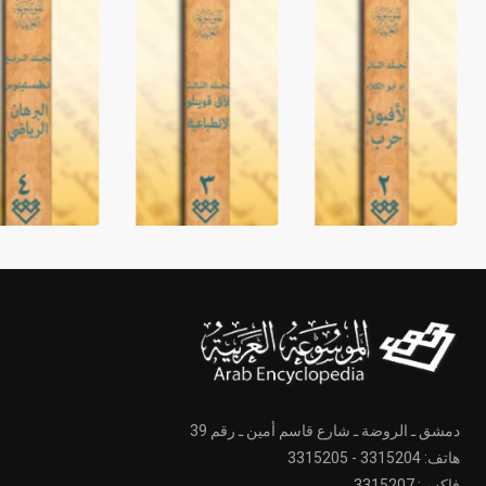
دمشق ـ الروضة ـ شارع قاسم أمين ـ رقم 39
هاتف: 3315204 - 3315205
فاكس: 3315207