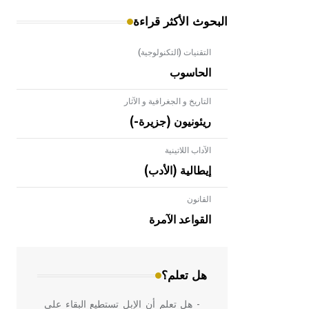
البحوث الأكثر قراءة
التقنيات (التكنولوجية)
الحاسوب
التاريخ و الجغرافية و الآثار
ريئونيون (جزيرة-)
الآداب اللاتينية
إيطالية (الأدب)
القانون
- هل تعلم أن الأبلق نوع من الفنون
الهندسية التي ارتبطت بالعمارة الإسلامية
القواعد الآمرة
في بلاد الشام ومصر خاصة، حيث يحرص
المعمار على بناء مداميكه وخاصة في
الواجهات
هل تعلم؟
- هل تعلم أن الإبل تستطيع البقاء على