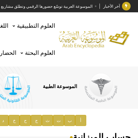
آخر الأخبار
الموسوعة العربية توسّع حضورها الرقمي وتطلق مشاريع معرف
فوز الأستاذ الدكتور وليد محمد السراقبي بجائزة كتارا ل
العلوم التطبيقية
اللغ
جائزة مجمع الملك سلمان العالمي للغة العربية 2025
الأستاذ إياد خالد الطباع مدير عام لهيئة الموسوعة العربية
العلوم البحتة
الحضارة
السيد محمد ياسين صالح وزيرا للثقافة
صدور المجلد الثامن من موسوعة الآثار في سورية
توصيات مجلس الإدارة
الموسوعة الطبية
صدور المجلد السابع من موسوعة الآثار في سورية
صدور المجلد الثامن عشر من الموسوعة الطبية
إعلان..
أ
ب
ت
ث
ج
ح
خ
د
دار الفكر الموزع الحصري لمنشورات هيئة الموسوعة العرب
حساب الميزانية