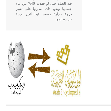
قيد الحياة حتى لو فقدت 40% من ماء
جسمها ويعود ذلك لقدرتها على تغيير
درجة حرارة جسمها تبعاً لتغير درجة
حرارة الجو،
- هل تعلم أن أبقراط كتب في الطب
أربعة مؤلفات هي: الحكم، الأدلة، تنظيم
التغذية، ورسالته في جروح الرأس.
ويعود له الفضل بأنه حرر الطب من
الدين والفلسفة.
- هل تعلم أن المرجان إفراز حيواني
يتكون في البحر ويتركب من مادة
كربونات الكلسيوم، وهو أحمر أو شديد
الحمرة وهو أجود أنواعه، ويمتاز بكبر
الحجم ويسمى الش
هل تعلم أن الأبسيد كلمة فرنسية اللفظ