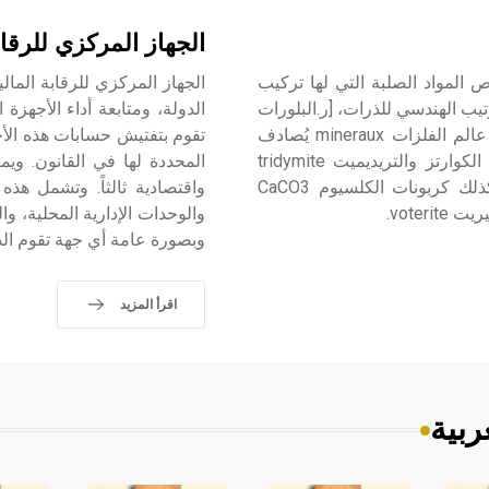
الجهاز المركزي للرقاب
polymorphisme هي إحدى خواص المواد الصلبة التي لها تركيب
الجهاز المركزي للرقابة المال
تيب الهندسي للذرات، [ر.البلورات
الدولة، ومتابعة أداء الأجهزة ا
(علم ـ)]. ويُعرف الكثير من الأمثلة على تعددية الشكل، ففي عالم الفلزات mineraux يُصادف
تقوم بتفتيش حسابات هذه الأج
السيليس SiO2 في الحالة الطبيعية بعدة أشكال بلورية مثل الكوارتز والتريديميت tridymite
المحددة لها في القانون. ويما
والكريستوباليت cristobalite والكوينريت coeite، وتصادف كذلك كربونات الكلسيوم CaCO3
واقتصادية ثالثاً. وتشمل هذه 
والوحدات الإدارية المحلية، و
وبصورة عامة أي جهة تقوم الدول
اقرأ المزيد
ربية