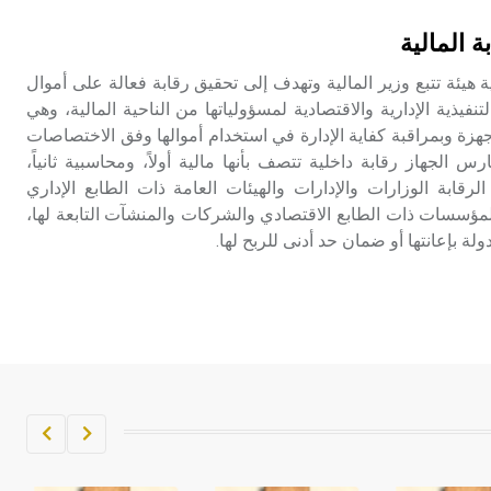
تم اعتمادها مصطلحاً أثرياً يستخدم في
ة المالية
العمارة عموماً وفي العمارة الدينية
الخاصة بالكنائس خصوصاً، وفي
ية هيئة تتبع وزير المالية وتهدف إلى تحقيق رقابة فعالة على أموال
الإنكليزية أب
لتنفيذية الإدارية والاقتصادية لمسؤولياتها من الناحية المالية، وهي
هزة وبمراقبة كفاية الإدارة في استخدام أموالها وفق الاختصاصات
- هل تعلم أن أبجر Abgar اسم معروف
رس الجهاز رقابة داخلية تتصف بأنها مالية أولاً، ومحاسبية ثانياً،
جيداً يعود إلى عدد من الملوك الذين
الرقابة الوزارات والإدارات والهيئات العامة ذات الطابع الإداري
حكموا مدينة إديسا (الرها) من أبجر الأول
المؤسسات ذات الطابع الاقتصادي والشركات والمنشآت التابعة لها،
وحتى التاسع، وهم ينتسبون إلى أسرة
ة بإعانتها أو ضمان حد أدنى للربح لها.
أوسروين
- هل تعلم أن الأبجدية الكنعانية تتألف من
/22/ علامة كتابية sign تكتب منفصلة
غير متصلة، وتعتمد المبدأ الأكوروفوني،
حيث تقتصر القيمة الصوتية للعلامة الك