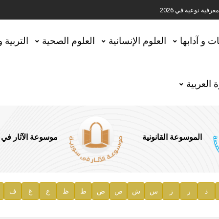
ية نوعية في 2026
تحقيق المخطوطات في العاصمة القطرية الدوحة
ات و آدابها
العلوم الإنسانية
العلوم الصحية
التربية 
 العربية
الموسوعة القانونية
موسوعة الآثار في
ذ
ر
ز
س
ش
ص
ض
ط
ظ
ع
غ
ف
ية