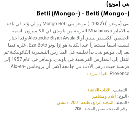
بتي (مونغ)
هيئة الموسوعة العربية تطلق موسوعات جديدة في عام 2026
Betti (Mongo-) - Betti (Mongo-)
بتي (مونغو ـ) (1932 ـ) مونغو بتي Mongo Beti روائي وُلد في بلدة
مبالامايو Mbalamayo القريبة من ياوندي في الكاميرون، اسمه
الحقيقي ألكسندر بييدي أوالا Alexandre Biyidi Awala وقد اختار
لنفسه اسماً مستعاراً عند الكتابة هو إزا بوتو Eza Boto، غيّره فيما
بعد إلى مونغو بتي. بدأ تعليمه في المدارس التبشيرية الكاثوليكية ثم
انتقل إلى المدارس الفرنسية في ياوندي. وسافر في عام 1957 إلى
فرنسة حيث درس الأدب في جامعة إكس أُن بروفانس Aix-en-
Provence.
اقرأ المزيد »
- التصنيف :
الآداب اللاتينية
- النوع :
أعلام ومشاهير
- المجلد :
المجلد الرابع، طبعة 2001، دمشق
- رقم الصفحة ضمن المجلد :
705