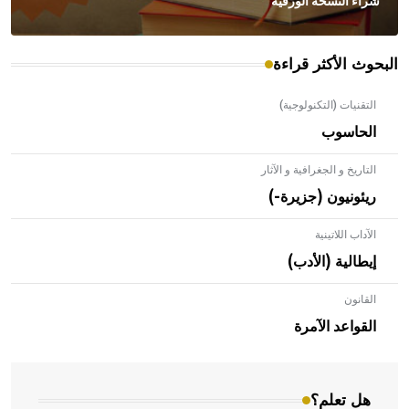
شراء النسخة الورقية
البحوث الأكثر قراءة
التقنيات (التكنولوجية)
الحاسوب
التاريخ و الجغرافية و الآثار
ريئونيون (جزيرة-)
الآداب اللاتينية
إيطالية (الأدب)
القانون
- هل تعلم أن الأبلق نوع من الفنون الهندسية التي ارتبطت
بالعمارة الإسلامية في بلاد الشام ومصر خاصة، حيث يحرص
القواعد الآمرة
المعمار على بناء مداميكه وخاصة في الواجهات
هل تعلم؟