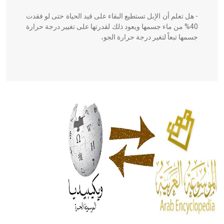
- هل تعلم أن الإبل تستطيع البقاء على قيد الحياة حتى لو فقدت
40% من ماء جسمها ويعود ذلك لقدرتها على تغيير درجة حرارة
جسمها تبعاً لتغير درجة حرارة الجو،
- هل تعلم أن أبقراط كتب في الطب أربعة مؤلفات هي:
الحكم، الأدلة، تنظيم التغذية، ورسالته في جروح الرأس. ويعود
له الفضل بأنه حرر الطب من الدين والفلسفة.
- هل تعلم أن المرجان إفراز حيواني يتكون في البحر ويتركب
من مادة كربونات الكلسيوم، وهو أحمر أو شديد الحمرة وهو
أجود أنواعه، ويمتاز بكبر الحجم ويسمى الش