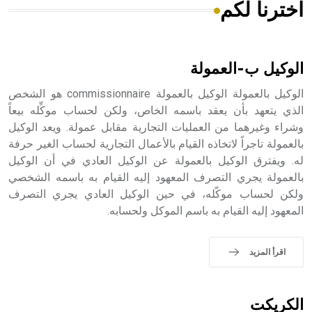
اخترنا لكم
هل تعلم أن الأبسيد كلمة فرنسية اللفظ تم اعتمادها مصطلحاً
أثرياً يستخدم في العمارة عموماً وفي العمارة الدينية الخاصة
بالكنائس خصوصاً، وفي الإنكليزية أب
الوكيل ب-العمولة
الوكيل بالعمولة الوكيل بالعمولة commissionnaire هو الشخص
الذي يتعهد بأن يعقد باسمه الخاص، ولكن لحساب موكِّله بيعاً
وشراء وغيرهما من العمليات التجارية مقابل عمولة. ويعد الوكيل
- هل تعلم أن أبجر Abgar اسم معروف جيداً يعود إلى عدد من
الملوك الذين حكموا مدينة إديسا (الرها) من أبجر الأول وحتى
بالعمولة تاجراً لاتخاذه القيام بالأعمال التجارية لحساب الغير حرفة
التاسع، وهم ينتسبون إلى أسرة أوسروين
له. ويفترق الوكيل بالعمولة عن الوكيل العادي في أن الوكيل
بالعمولة يجري التصرف المعهود إليه القيام به باسمه الشخصي
ولكن لحساب موكّله، في حين الوكيل العادي يجري التصرف
المعهود إليه القيام به باسم الموكل ولحسابه.
- هل تعلم أن الأبجدية الكنعانية تتألف من /22/ علامة كتابية
sign تكتب منفصلة غير متصلة، وتعتمد المبدأ الأكوروفوني،
اقرأ المزيد
حيث تقتصر القيمة الصوتية للعلامة الك
الكريكت