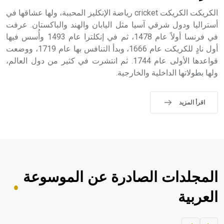
الكريكت الكريكت cricket رياضة الإنكليز المحببة، ولها عشاقها في
أستراليا ودول شرقي آسيا مثل اليابان والهند والباكستان. عرفت
في فرنسا أولاً عام 1478، ثم في إنكلترا عام 1493 وأُسس فيها
أول نادٍ للكريكت عام 1666، وبدأ التنافس بها عام 1719، ووضعت
قواعدها الأولى عام 1744. ثم انتشرت في كثير من دول العالم،
ولها بطولاتها الداخلية والخارجية.
اقرأ المزيد
المجلدات الصادرة عن الموسوعة
العربية