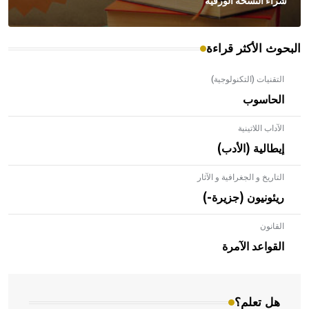
شراء النسخة الورقية
البحوث الأكثر قراءة
التقنيات (التكنولوجية)
الحاسوب
الآداب اللاتينية
إيطالية (الأدب)
التاريخ و الجغرافية و الآثار
ريئونيون (جزيرة-)
القانون
- هل تعلم أن الأبلق نوع من الفنون الهندسية التي ارتبطت
بالعمارة الإسلامية في بلاد الشام ومصر خاصة، حيث يحرص
القواعد الآمرة
المعمار على بناء مداميكه وخاصة في الواجهات
هل تعلم؟