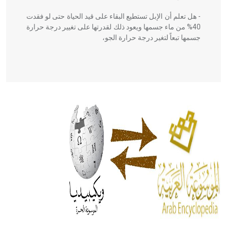
- هل تعلم أن الإبل تستطيع البقاء على قيد الحياة حتى لو فقدت
40% من ماء جسمها ويعود ذلك لقدرتها على تغيير درجة حرارة
جسمها تبعاً لتغير درجة حرارة الجو،
- هل تعلم أن أبقراط كتب في الطب أربعة مؤلفات هي:
الحكم، الأدلة، تنظيم التغذية، ورسالته في جروح الرأس. ويعود
له الفضل بأنه حرر الطب من الدين والفلسفة.
- هل تعلم أن المرجان إفراز حيواني يتكون في البحر ويتركب
من مادة كربونات الكلسيوم، وهو أحمر أو شديد الحمرة وهو
أجود أنواعه، ويمتاز بكبر الحجم ويسمى الش