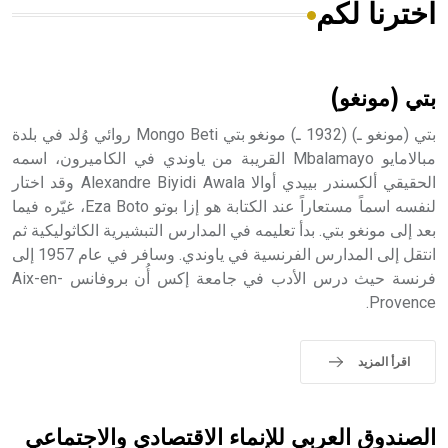
اخترنا لكم
هل تعلم أن الأبسيد كلمة فرنسية اللفظ تم اعتمادها مصطلحاً
أثرياً يستخدم في العمارة عموماً وفي العمارة الدينية الخاصة
بالكنائس خصوصاً، وفي الإنكليزية أب
بتي (مونغو)
بتي (مونغو ـ) (1932 ـ) مونغو بتي Mongo Beti روائي وُلد في بلدة
مبالامايو Mbalamayo القريبة من ياوندي في الكاميرون، اسمه
الحقيقي ألكسندر بييدي أوالا Alexandre Biyidi Awala وقد اختار
- هل تعلم أن أبجر Abgar اسم معروف جيداً يعود إلى عدد من
الملوك الذين حكموا مدينة إديسا (الرها) من أبجر الأول وحتى
لنفسه اسماً مستعاراً عند الكتابة هو إزا بوتو Eza Boto، غيّره فيما
التاسع، وهم ينتسبون إلى أسرة أوسروين
بعد إلى مونغو بتي. بدأ تعليمه في المدارس التبشيرية الكاثوليكية ثم
انتقل إلى المدارس الفرنسية في ياوندي. وسافر في عام 1957 إلى
فرنسة حيث درس الأدب في جامعة إكس أُن بروفانس Aix-en-
Provence.
- هل تعلم أن الأبجدية الكنعانية تتألف من /22/ علامة كتابية
sign تكتب منفصلة غير متصلة، وتعتمد المبدأ الأكوروفوني،
اقرأ المزيد
حيث تقتصر القيمة الصوتية للعلامة الك
الصندوق العربي للإنماء الاقتصادي والاجتماعي