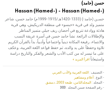
حسن (حامد)
هيئة الموسوعة العربية تطلق موسوعات جديدة في عام 2026
Hassan (Hamed-) - Hassan (Hamed-)
حسـن (حامد-) (1333-1420هـ/1915-1999م) حامد حسن، شاعر
متميز ولد في قرية «حبسو» في منطقة الدريكيش، وهي قرية
هادئة ووادعة تتربع في أحضان ريف جبلي متميز المناظر
والإطلالات الرائعة. نشأ حامد حسن في أسرة عريقة النسب
والانتماء، رفيعة المكانة دينياً واجتماعياً وأدبياً، بدأ بالقرآن الكريم
تلاوة وحفظاً على يد والده، ثم حفظ قواعد اللغة العربية، وعكف
على ما تيسر له من كتب الأدب والشعر والفكر والتاريخ دراسة
واستيعاباً
اقرأ المزيد »
- التصنيف :
اللغة العربية والأدب العربي
- النوع :
أعلام ومشاهير
- المجلد :
المجلدالثامن، طبعة 2003، دمشق
- رقم الصفحة ضمن المجلد :
303