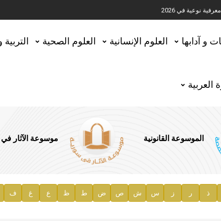
ية نوعية في 2026
تحقيق المخطوطات في العاصمة القطرية الدوحة
ات و آدابها
العلوم الإنسانية
العلوم الصحية
التربية 
 العربية
الموسوعة القانونية
موسوعة الآثار في
ذ
ر
ز
س
ش
ص
ض
ط
ظ
ع
غ
ف
ية