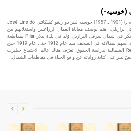
تم اعتمادها مصطلحاً أثرياً يستخدم في
ي (خوسيه-)
العمارة عموماً وفي العمارة الدينية
الخاصة بالكنائس خصوصاً، وفي
لينز دو ريغو كڤلكانتي (خوسيه ـ) (1901 ـ 1957) خوسيه لينز دو ريغو كڤلكانتي José Lins do
الإنكليزية أب
Re كاتب وروائي برازيلي، اهتم بوصف معاناة العمال الزراعيين واستغلالهم من
قبل مالكي مزارع قصب السكر في شمال شرقي البرازيل. وُلد في بلدة بيلار Pilar بمقاطعة
- هل تعلم أن أبجر Abgar اسم معروف
بَرايبا Paraiba لعائلة إقطاعية. أسهم بمقالاته في الصحف منذ عام 1912 حتى عام 1919 حين
جيداً يعود إلى عدد من الملوك الذين
انتقل إلى مدينة رسيفِه Recife الشمالية لدراسة الحقوق. تعرّف هناك عالم الاجتماع جيلبرت
حكموا مدينة إديسا (الرها) من أبجر الأول
وحتى التاسع، وهم ينتسبون إلى أسرة
أوسروين
- هل تعلم أن الأبجدية الكنعانية تتألف من
/22/ علامة كتابية sign تكتب منفصلة
غير متصلة، وتعتمد المبدأ الأكوروفوني،
حيث تقتصر القيمة الصوتية للعلامة الك