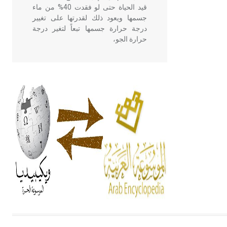
قيد الحياة حتى لو فقدت 40% من ماء
جسمها ويعود ذلك لقدرتها على تغيير
درجة حرارة جسمها تبعاً لتغير درجة
حرارة الجو،
- هل تعلم أن أبقراط كتب في الطب
أربعة مؤلفات هي: الحكم، الأدلة، تنظيم
التغذية، ورسالته في جروح الرأس.
ويعود له الفضل بأنه حرر الطب من
الدين والفلسفة.
- هل تعلم أن المرجان إفراز حيواني
يتكون في البحر ويتركب من مادة
كربونات الكلسيوم، وهو أحمر أو شديد
الحمرة وهو أجود أنواعه، ويمتاز بكبر
الحجم ويسمى الش
هل تعلم أن الأبسيد كلمة فرنسية اللفظ