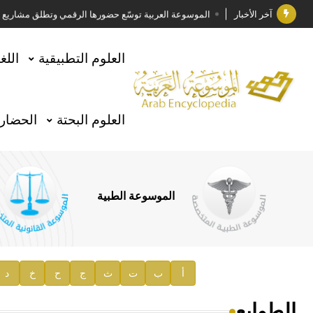
آخر الأخبار
الموسوعة العربية توسّع حضورها الرقمي وتطلق مشاريع معرف
فوز الأستاذ الدكتور وليد محمد السراقبي بجائزة كتارا ل
العلوم التطبيقية
اللغ
جائزة مجمع الملك سلمان العالمي للغة العربية 2025
الأستاذ إياد خالد الطباع مدير عام لهيئة الموسوعة العربية
العلوم البحتة
الحضارة
السيد محمد ياسين صالح وزيرا للثقافة
صدور المجلد الثامن من موسوعة الآثار في سورية
توصيات مجلس الإدارة
الموسوعة الطبية
صدور المجلد السابع من موسوعة الآثار في سورية
صدور المجلد الثامن عشر من الموسوعة الطبية
إعلان..
أ
ب
ت
ث
ج
ح
خ
د
دار الفكر الموزع الحصري لمنشورات هيئة الموسوعة العرب
الطوابع