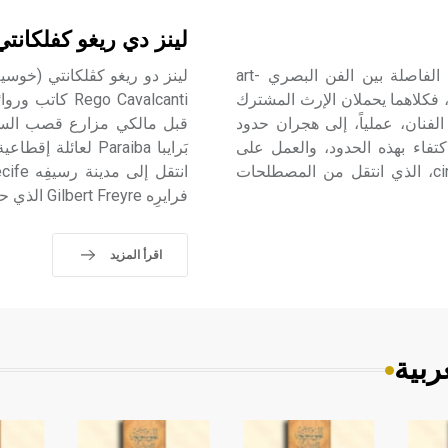
لينز دي ريغو كفلكانت
الحركي والبصري (الفن-) من الملائم التنويه أولاً بأن الحدود الفاصلة بين الفن البصري art-
د واهية إلى حد كبير، فكلاهما يحملان الإرث المشترك
go Cavalcanti
لفنان، عملياً، إلى هجران حدود
تفاء بهذه الحدود، والعمل على
إثرائها. ولابد من التنويه أيضاً بأن المصطلح «حركي» cinétique، الذي انتقل من المصطلحات
فرايرِه Gilbert Freyre الذي حضّ لينز على كتابة رواياته عن واقع الحياة في مقاطعات الشمال.
اقرأ المزيد
ربية