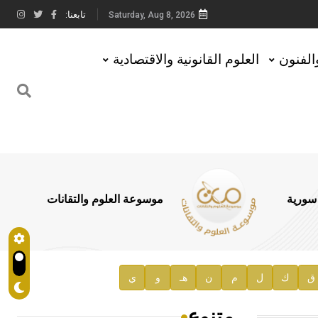
تابعنا:
Saturday, Aug 8, 2026
والفنون
العلوم القانونية والاقتصادية
 سورية
موسوعة العلوم والتقانات
ق
ك
ل
م
ن
هـ
و
ي
متنوع