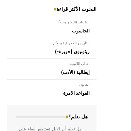
البحوث الأكثر قراءة
التقنيات (التكنولوجية)
الحاسوب
التاريخ و الجغرافية و الآثار
ريئونيون (جزيرة-)
الآداب اللاتينية
إيطالية (الأدب)
القانون
- هل تعلم أن الأبلق نوع من الفنون
الهندسية التي ارتبطت بالعمارة الإسلامية
القواعد الآمرة
في بلاد الشام ومصر خاصة، حيث يحرص
المعمار على بناء مداميكه وخاصة في
الواجهات
هل تعلم؟
- هل تعلم أن الإبل تستطيع البقاء على