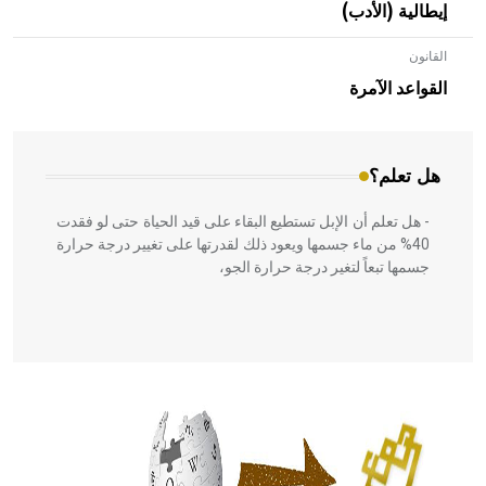
إيطالية (الأدب)
القانون
- هل تعلم أن الأبلق نوع من الفنون الهندسية التي ارتبطت
بالعمارة الإسلامية في بلاد الشام ومصر خاصة، حيث يحرص
القواعد الآمرة
المعمار على بناء مداميكه وخاصة في الواجهات
هل تعلم؟
- هل تعلم أن الإبل تستطيع البقاء على قيد الحياة حتى لو فقدت
40% من ماء جسمها ويعود ذلك لقدرتها على تغيير درجة حرارة
جسمها تبعاً لتغير درجة حرارة الجو،
- هل تعلم أن أبقراط كتب في الطب أربعة مؤلفات هي:
الحكم، الأدلة، تنظيم التغذية، ورسالته في جروح الرأس. ويعود
له الفضل بأنه حرر الطب من الدين والفلسفة.