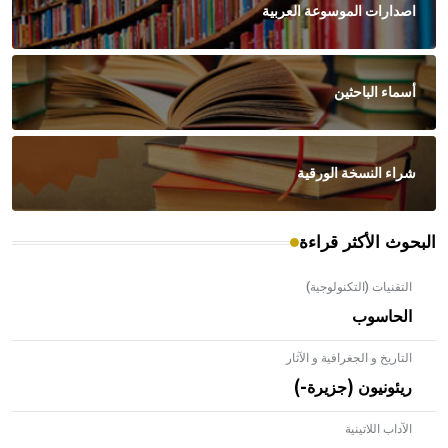
اصدارات الموسوعة العربية
أسماء الباحثين
شراء النسخة الورقية
البحوث الأكثر قراءة
التقنيات (التكنولوجية)
الحاسوب
التاريخ و الجغرافية و الآثار
ريئونيون (جزيرة-)
الآداب اللاتينية