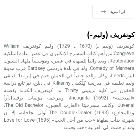
اقرأ المزيد
- هل تعلم أن الأبجدية الكنعانية تتألف من /22/ علامة كتابية
sign تكتب منفصلة غير متصلة، وتعتمد المبدأ الأكوروفوني،
حيث تقتصر القيمة الصوتية للعلامة الك
كونغريف (وليم-)
كونغريف (وليم ـ) (1670 ـ 1729) وليم كونغريف William
Congreve من أهم كتاب المسرح الإنكليزي في عصر إعادة الملكية
Restoration، ويعد رائداً للملهاة في عصره ومؤسساً ملهاة السلوك
Comedy of Manners. ولد في بلدة باردسي Bardsey قرب مدينة
ليدز Leeds، وكان والده جندياً في الجيش خدم في إيرلندا؛ فتلقى
وليم تعليمه في مدرسة كِلْكيني Kilkenny في دبلن، ثم تابع دراسة
الحقوق في كلية ترينيتي Trinity. بدأ كونغريف الكتابة بقصته
«المتخفية» Incognita (1692)، وبترجمة مؤلفات يوفينال[ر]
Juvenal، وكانت مسرحيتا «العازب العجوز» The Old Bachelor،
و«المخادع» The Double-Dealer (1693) أولى نجاحاته، إلا أن
شهرته بدأت بملهاة «حب من أجل الحب» Love for Love (1695)
وقد ترجمت إلى العربية «حب بحب».