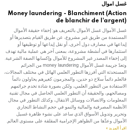
غسل اموال
هيئة الموسوعة العربية تطلق موسوعات جديدة في عام 2026
Money laundering - Blanchiment (Action
de blanchir de l'argent)
غسل الأموال غسل الأموال بالتعريف هو: إخفاء حقيقة الأموال
المستمدة من طريق غير مشروع، عن طريق القيام بتصديرها أو
إيداعها في مصارف دول أخرى، أو نقل إيداعها أو توظيفها أو
استثمارها في أنشطة مشروعة، بمعنى آخر هي عملية مالية تهدف
إلى إخفاء المصدر غير المشروع للأموال وإكسابها الصفة الشرعية.
وتعدّ جريمة غسل الأموال money laundering من الجرائم
المستحدثة التي أفرزها التطور العلمي الهائل في مختلف المجالات،
فالعلم دائماً سلاح ذو حدين، والمجرمون كغيرهم يحاولون دائماً
الاستفادة من التطور العلمي، ولكن بصورة شاذة تخدم جرائمهم
ومصالحهم، والحقيقة أن التطور العلمي الحاصل في مجال تقنية
المعلومات والاتصالات ووسائل الانتقال، وكذلك التطور في مجال
الأنظمة المصرفية والمالية والنمو في حجم النشاط التجاري
وتحرير وتدويل الأسواق الذي ساعد على نشوء ظاهرة غسيل
الأموال وعدَّها من الظواهر الإجرامية المقلقة على مستوى العالم.
اقرأ المزيد »