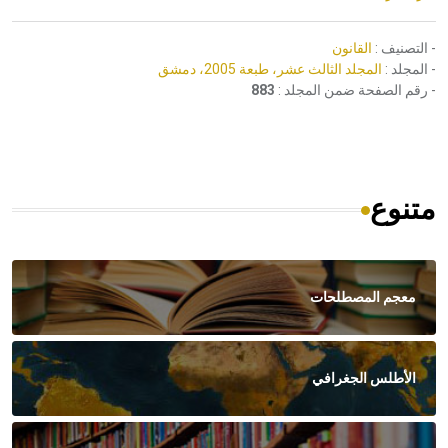
- التصنيف :
القانون
- المجلد :
المجلد الثالث عشر، طبعة 2005، دمشق
- رقم الصفحة ضمن المجلد :
883
متنوع
معجم المصطلحات
الأطلس الجغرافي