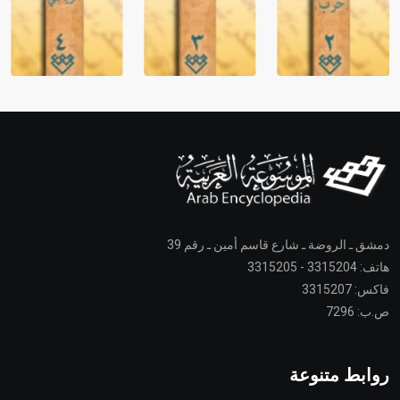
دمشق ـ الروضة ـ شارع قاسم أمين ـ رقم 39
هاتف: 3315204 - 3315205
فاكس: 3315207
ص.ب: 7296
روابط متنوعة