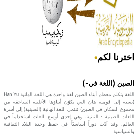
- هل تعلم أن المرجان إفراز حيواني يتكون في البحر ويتركب
من مادة كربونات الكلسيوم، وهو أحمر أو شديد الحمرة وهو
أجود أنواعه، ويمتاز بكبر الحجم ويسمى الش
اخترنا لكم
هل تعلم أن الأبسيد كلمة فرنسية اللفظ تم اعتمادها مصطلحاً
أثرياً يستخدم في العمارة عموماً وفي العمارة الدينية الخاصة
بالكنائس خصوصاً، وفي الإنكليزية أب
الصين (اللغة في-)
اللغة يتكلم معظم أبناء الصين لغة واحدة هي اللغة الهانية Han Yu
(نسبة إلى قومية هان التي يكوّن أبناؤها الأغلبية الساحقة من
مجموع السكان في الصين). تنتمي اللغة الهانية (الصينية) إلى أسرة
- هل تعلم أن أبجر Abgar اسم معروف جيداً يعود إلى عدد من
الملوك الذين حكموا مدينة إديسا (الرها) من أبجر الأول وحتى
اللغات الصينية - التبتية، وهي إحدى أوسع اللغات استخداماً في
التاسع، وهم ينتسبون إلى أسرة أوسروين
العالم، وقد أدّت دوراً أساسيّاً في حفظ وحدة البلاد الثقافية
والسياسية.