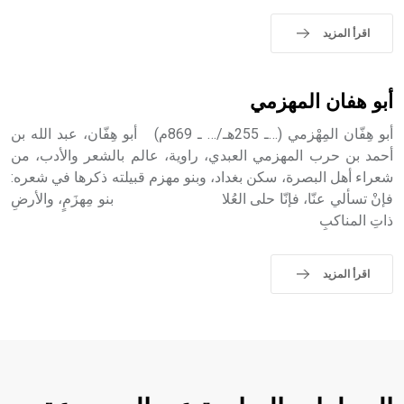
sign تكتب منفصلة غير متصلة، وتعتمد المبدأ الأكوروفوني،
حيث تقتصر القيمة الصوتية للعلامة الك
اقرأ المزيد
أبو هفان المهزمي
أبو هِفّان المِهْزمي (…ـ 255هـ/… ـ 869م) أبو هِفّان، عبد الله بن
أحمد بن حرب المهزمي العبدي، راوية، عالم بالشعر والأدب، من
شعراء أهل البصرة، سكن بغداد، وبنو مهزم قبيلته ذكرها في شعره:
فإنْ تسألي عنّا، فإنّا حلى العُلا بنو مِهزَمٍ، والأرضِ
ذاتِ المناكبِ
اقرأ المزيد