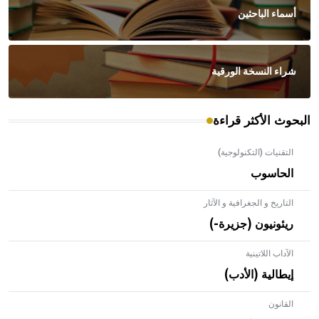
أسماء الباحثين
شراء النسخة الورقية
البحوث الأكثر قراءة
التقنيات (التكنولوجية)
الحاسوب
التاريخ و الجغرافية و الآثار
ريئونيون (جزيرة-)
الآداب اللاتينية
إيطالية (الأدب)
القانون
- هل تعلم أن الأبلق نوع من الفنون الهندسية التي ارتبطت