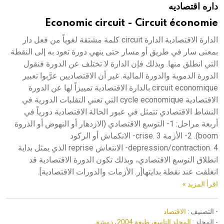
داره اقتصاديه
هيئة الموسوعة العربية تطلق موسوعات جديدة في عام 2026
Economic circuit - Circuit économie
الدارة الاقتصادية الدارة circuit كلمة مشتقة لغوياً من فعل دار
بمعنى سار في طريق أو مسار حتى ينهي دورة تعود به إلى النقطة
التي انطلق منها. وبذلك فإن الدارة لا تختلف عن الدورة فنقول
الدورة الدموية والدورة المالية. غير أن الاقتصاديين عرَّبوا تعبير
circuit economique بالدارة الاقتصادية تمييزاً لها عن الدورة
الاقتصادية cycle economique التي تعني التقلبات الدورية في
النشاط الاقتصادي تتمثل في عبور الحالة الاقتصادية دورياً في
أربعة مراحل: 1- التوسع الاقتصادي (الازدهار أو النهوض أو الذروة
boom). 2- الأزمة crise. 3- الانكماش أو الركود
depression/contraction. 4- الانتعاش reprise الذي يمثل بداية
انطلاق التوسع الاقتصادي، وبذلك تكون الدورة الاقتصادية قد
انغلقت عند نقطة بدايتها[ر. الأزمات والدورات الاقتصادية].
اقرأ المزيد »
- التصنيف :
الاقتصاد
- المجلد :
المجلد التاسع، طبعة 2004، دمشق