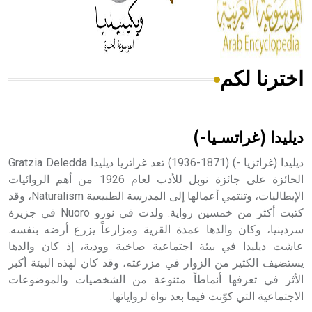
من مادة كربونات الكلسيوم، وهو أحمر أو شديد الحمرة وهو
أجود أنواعه، ويمتاز بكبر الحجم ويسمى الش
اخترنا لكم
هل تعلم أن الأبسيد كلمة فرنسية اللفظ تم اعتمادها مصطلحاً
أثرياً يستخدم في العمارة عموماً وفي العمارة الدينية الخاصة
بالكنائس خصوصاً، وفي الإنكليزية أب
ديليدا (غراتسـيا-)
ديليدا (غراتزيا -) (1871-1936) تعد غراتزيا ديليدا Gratzia Deledda
الحائزة على جائزة نوبل للأدب لعام 1926 من أهم الروائيات
الإيطاليات، وتنتمي أعمالها إلى المدرسة الطبيعية Naturalism، وقد
- هل تعلم أن أبجر Abgar اسم معروف جيداً يعود إلى عدد من
الملوك الذين حكموا مدينة إديسا (الرها) من أبجر الأول وحتى
كتبت أكثر من خمسين رواية. ولدت في نورو Nuoro في جزيرة
التاسع، وهم ينتسبون إلى أسرة أوسروين
سردينيا، وكان والدها عمدة القرية ومزارعاً يزرع أرضه بنفسه.
عاشت ديليدا في بيئة اجتماعية صاخبة وودية، إذ كان والدها
يستضيف الكثير من الزوار في مزرعته، وقد كان لهذه البيئة أكبر
الأثر في تعرفها أنماطاً متنوعة من الشخصيات والموضوعات
الاجتماعية التي كوّنت فيما بعد نواة لرواياتها.
- هل تعلم أن الأبجدية الكنعانية تتألف من /22/ علامة كتابية