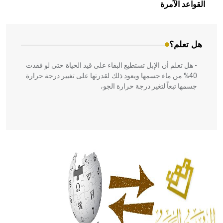
بالعمارة الإسلامية في بلاد الشام ومصر خاصة، حيث يحرص
القواعد الآمرة
المعمار على بناء مداميكه وخاصة في الواجهات
هل تعلم؟
- هل تعلم أن الإبل تستطيع البقاء على قيد الحياة حتى لو فقدت
40% من ماء جسمها ويعود ذلك لقدرتها على تغيير درجة حرارة
جسمها تبعاً لتغير درجة حرارة الجو،
- هل تعلم أن أبقراط كتب في الطب أربعة مؤلفات هي:
الحكم، الأدلة، تنظيم التغذية، ورسالته في جروح الرأس. ويعود
له الفضل بأنه حرر الطب من الدين والفلسفة.
- هل تعلم أن المرجان إفراز حيواني يتكون في البحر ويتركب