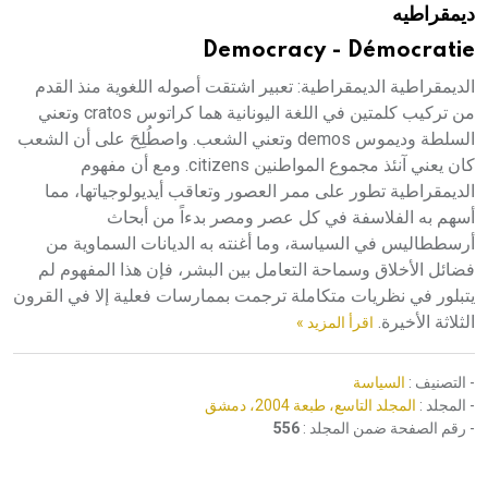
ديمقراطيه
هيئة الموسوعة العربية تطلق موسوعات جديدة في عام 2026
Democracy - Démocratie
الديمقراطية الديمقراطية: تعبير اشتقت أصوله اللغوية منذ القدم
من تركيب كلمتين في اللغة اليونانية هما كراتوس cratos وتعني
السلطة وديموس demos وتعني الشعب. واصطُلِحَ على أن الشعب
كان يعني آنئذ مجموع المواطنين citizens. ومع أن مفهوم
الديمقراطية تطور على ممر العصور وتعاقب أيديولوجياتها، مما
أسهم به الفلاسفة في كل عصر ومصر بدءاً من أبحاث
أرسططاليس في السياسة، وما أغنته به الديانات السماوية من
فضائل الأخلاق وسماحة التعامل بين البشر، فإن هذا المفهوم لم
يتبلور في نظريات متكاملة ترجمت بممارسات فعلية إلا في القرون
الثلاثة الأخيرة.
اقرأ المزيد »
- التصنيف :
السياسة
- المجلد :
المجلد التاسع، طبعة 2004، دمشق
- رقم الصفحة ضمن المجلد :
556