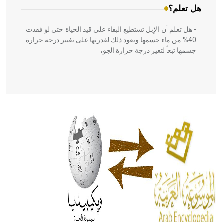
هل تعلم؟
- هل تعلم أن الإبل تستطيع البقاء على قيد الحياة حتى لو فقدت
40% من ماء جسمها ويعود ذلك لقدرتها على تغيير درجة حرارة
جسمها تبعاً لتغير درجة حرارة الجو،
- هل تعلم أن أبقراط كتب في الطب أربعة مؤلفات هي:
الحكم، الأدلة، تنظيم التغذية، ورسالته في جروح الرأس. ويعود
له الفضل بأنه حرر الطب من الدين والفلسفة.
- هل تعلم أن المرجان إفراز حيواني يتكون في البحر ويتركب
من مادة كربونات الكلسيوم، وهو أحمر أو شديد الحمرة وهو
أجود أنواعه، ويمتاز بكبر الحجم ويسمى الش