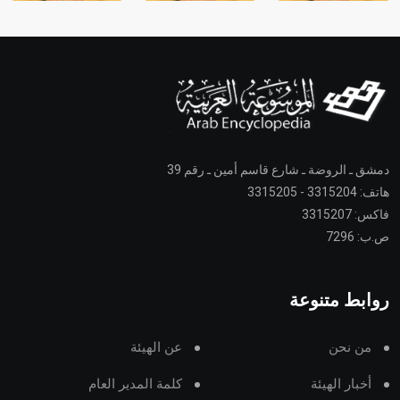
دمشق ـ الروضة ـ شارع قاسم أمين ـ رقم 39
هاتف: 3315204 - 3315205
فاكس: 3315207
ص.ب: 7296
روابط متنوعة
من نحن
عن الهيئة
أخبار الهيئة
كلمة المدير العام