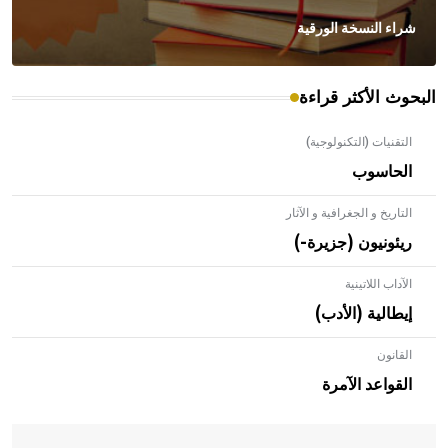
شراء النسخة الورقية
البحوث الأكثر قراءة
التقنيات (التكنولوجية)
الحاسوب
التاريخ و الجغرافية و الآثار
ريئونيون (جزيرة-)
الآداب اللاتينية
إيطالية (الأدب)
القانون
- هل تعلم أن الأبلق نوع من الفنون الهندسية التي ارتبطت
بالعمارة الإسلامية في بلاد الشام ومصر خاصة، حيث يحرص
القواعد الآمرة
المعمار على بناء مداميكه وخاصة في الواجهات