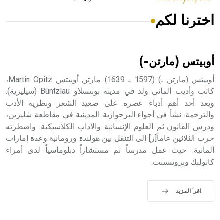
اخترنا لكم
هل تعلم أن الأبسيد كلمة فرنسية اللفظ تم اعتمادها مصطلحاً
أثرياً يستخدم في العمارة عموماً وفي العمارة الدينية الخاصة
بالكنائس خصوصاً، وفي الإنكليزية أب
أوبيتس (مارتن-)
أوبيتس (مارتن ـ) (1597 ـ 1639) مارتن أوبيتس Martin Opitz،
كاتب وأديب ألماني ولد في مدينة بونتسلاو Buntzlau (سيليزية).
ويعد أحد أهم أدباء عصره على صعيد الشعر ونظرية الأدب
- هل تعلم أن أبجر Abgar اسم معروف جيداً يعود إلى عدد من
الملوك الذين حكموا مدينة إديسا (الرها) من أبجر الأول وحتى
والترجمة. نشأ في أجواء البرجوازية المدينية في مقاطعة شليزين،
التاسع، وهم ينتسبون إلى أسرة أوسروين
ودرس القانون ثم العلوم الإنسانية والآداب الكلاسيكية. واضطرته
حرب الثلاثين عاماً[ر] إلى التنقل بين هولندة ورومانية وعدة إمارات
ألمانية، حيث عمل مدرساً ثم مستشاراً دبلوماسياً لدى أمراء
كاثوليك وبروتستنت.
- هل تعلم أن الأبجدية الكنعانية تتألف من /22/ علامة كتابية
sign تكتب منفصلة غير متصلة، وتعتمد المبدأ الأكوروفوني،
اقرأ المزيد
حيث تقتصر القيمة الصوتية للعلامة الك