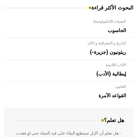
البحوث الأكثر قراءة
التقنيات (التكنولوجية)
الحاسوب
التاريخ و الجغرافية و الآثار
ريئونيون (جزيرة-)
الآداب اللاتينية
إيطالية (الأدب)
القانون
- هل تعلم أن الأبلق نوع من الفنون الهندسية التي ارتبطت
بالعمارة الإسلامية في بلاد الشام ومصر خاصة، حيث يحرص
القواعد الآمرة
المعمار على بناء مداميكه وخاصة في الواجهات
هل تعلم؟
- هل تعلم أن الإبل تستطيع البقاء على قيد الحياة حتى لو فقدت