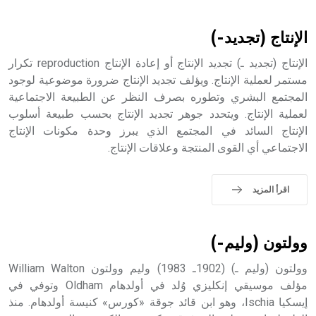
أثرياً يستخدم في العمارة عموماً وفي العمارة الدينية الخاصة
بالكنائس خصوصاً، وفي الإنكليزية أب
الإنتاج (تجديد-)
الإنتاج (تجديد ـ) تجديد الإنتاج أو إعادة الإنتاج reproduction تكرار
مستمر لعملية الإنتاج. ويؤلف تجديد الإنتاج ضرورة موضوعية لوجود
المجتمع البشري وتطوره بصرف النظر عن الطبيعة الاجتماعية
- هل تعلم أن أبجر Abgar اسم معروف جيداً يعود إلى عدد من
الملوك الذين حكموا مدينة إديسا (الرها) من أبجر الأول وحتى
لعملية الإنتاج. ويتحدد جوهر تجديد الإنتاج بحسب طبيعة أسلوب
التاسع، وهم ينتسبون إلى أسرة أوسروين
الإنتاج السائد في المجتمع الذي يبرز وحدة مكونات الإنتاج
الاجتماعي أي القوى المنتجة وعلاقات الإنتاج.
اقرأ المزيد
- هل تعلم أن الأبجدية الكنعانية تتألف من /22/ علامة كتابية
sign تكتب منفصلة غير متصلة، وتعتمد المبدأ الأكوروفوني،
حيث تقتصر القيمة الصوتية للعلامة الك
وولتون (وليم-)
وولتون (وليم ـ) (1902ـ 1983) وليم وولتون William Walton
مؤلف موسيقي إنكليزي وُلد في أولدهام Oldham وتوفي في
إيسكيا Ischia، وهو ابن قائد جوقة «كورس» كنيسة أولدهام. منذ