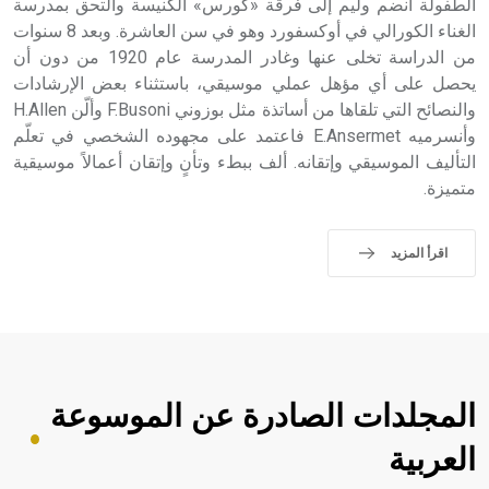
الطفولة انضم وليم إلى فرقة «كورس» الكنيسة والتحق بمدرسة
الغناء الكورالي في أوكسفورد وهو في سن العاشرة. وبعد 8 سنوات
من الدراسة تخلى عنها وغادر المدرسة عام 1920 من دون أن
يحصل على أي مؤهل عملي موسيقي، باستثناء بعض الإرشادات
والنصائح التي تلقاها من أساتذة مثل بوزوني F.Busoni وألّن H.Allen
وأنسرميه E.Ansermet فاعتمد على مجهوده الشخصي في تعلّم
التأليف الموسيقي وإتقانه. ألف ببطء وتأنٍ وإتقان أعمالاً موسيقية
متميزة.
اقرأ المزيد
المجلدات الصادرة عن الموسوعة
العربية