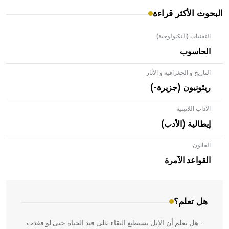
البحوث الأكثر قراءة
التقنيات (التكنولوجية)
الحاسوب
التاريخ و الجغرافية و الآثار
ريئونيون (جزيرة-)
الآداب اللاتينية
إيطالية (الأدب)
القانون
- هل تعلم أن الأبلق نوع من الفنون الهندسية التي ارتبطت
بالعمارة الإسلامية في بلاد الشام ومصر خاصة، حيث يحرص
القواعد الآمرة
المعمار على بناء مداميكه وخاصة في الواجهات
هل تعلم؟
- هل تعلم أن الإبل تستطيع البقاء على قيد الحياة حتى لو فقدت