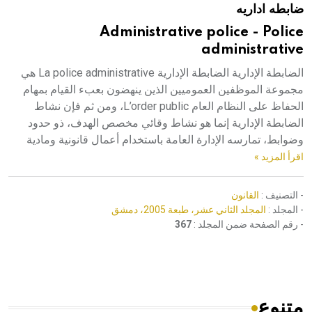
ضابطه اداريه
هيئة الموسوعة العربية تطلق موسوعات جديدة في عام 2026
Administrative police - Police
administrative
الضابطة الإدارية الضابطة الإدارية La police administrative هي
مجموعة الموظفين العموميين الذين ينهضون بعبء القيام بمهام
الحفاظ على النظام العام L’order public، ومن ثم فإن نشاط
الضابطة الإدارية إنما هو نشاط وقائي مخصص الهدف، ذو حدود
وضوابط، تمارسه الإدارة العامة باستخدام أعمال قانونية ومادية
اقرأ المزيد »
- التصنيف :
القانون
- المجلد :
المجلد الثاني عشر، طبعة 2005، دمشق
- رقم الصفحة ضمن المجلد :
367
متنوع