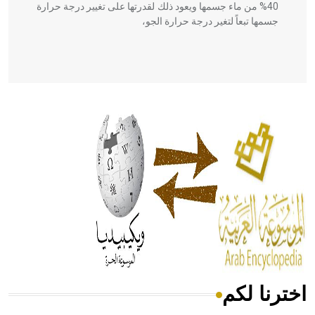
40% من ماء جسمها ويعود ذلك لقدرتها على تغيير درجة حرارة
جسمها تبعاً لتغير درجة حرارة الجو،
- هل تعلم أن أبقراط كتب في الطب أربعة مؤلفات هي:
الحكم، الأدلة، تنظيم التغذية، ورسالته في جروح الرأس. ويعود
له الفضل بأنه حرر الطب من الدين والفلسفة.
- هل تعلم أن المرجان إفراز حيواني يتكون في البحر ويتركب
من مادة كربونات الكلسيوم، وهو أحمر أو شديد الحمرة وهو
أجود أنواعه، ويمتاز بكبر الحجم ويسمى الش
اخترنا لكم
هل تعلم أن الأبسيد كلمة فرنسية اللفظ تم اعتمادها مصطلحاً