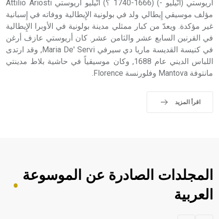
أريوستي (أتّيليو -) (1666-1740 ؟) أتّيليو أريوستي Attilio Ariosti
مؤلف موسيقي إِيطالي ولد في بولونية الإِيطالية ووفاته في إِسبانية
غير مؤكدة. ويعدّ من كبار ممثلي مدينة بولونية في الأوبرا الإِيطالية
في القرنين السابع عشر والثامن عشر. كان أريوستي عازف أرغن
في كنيسة القديسة ماريا دي سيرفي Maria De' Servi, وقد ارتدى
اللباس الديني عام 1688, وكان موسيقياً في حاشية بلاط مدينتي
مانتوفة Mantova وفلورنسة Florence.
اقرأ المزيد
المجلدات الصادرة عن الموسوعة
العربية