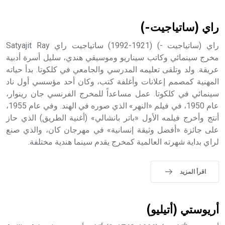
أثرياً يستخدم في العمارة عموماً وفي العمارة الدينية الخاصة
بالكنائس خصوصاً، وفي الإنكليزية أب
راي (ساتياجيت-)
راي (ساتياجيت -) (1921-1992) ساتياجيت راي Satyajit Ray
مخرج سينمائي وكاتب سيناريو وموسيقي هندي، سليل أسرة أدبية
عريقة. ولد وتلقى تعليمه المدرسي والجامعي في كلكوتا. بدأ حياته
- هل تعلم أن أبجر Abgar اسم معروف جيداً يعود إلى عدد من
الملوك الذين حكموا مدينة إديسا (الرها) من أبجر الأول وحتى
المهنية كمصمم إعلانات وأغلفة كتب، وكان أحد مؤسسي أول ناد
التاسع، وهم ينتسبون إلى أسرة أوسروين
سينمائي في كلكوتا. عمل مساعداً للمخرج الفرنسي جان رينوار،
عام 1950، في فيلم «النهر» الذي صوره في الهند. وفي عام 1955،
أنتج وأخرج فيلمه الأول «باتر بانشالي» (أغنية الطريق) الذي حاز
على جائزة «أفضل وثيقة إنسانية» في مهرجان كان، والذي صنع
لراي بداية شهرته العالمية كمخرج يقدم سينما هندية مختلفة.
- هل تعلم أن الأبجدية الكنعانية تتألف من /22/ علامة كتابية
sign تكتب منفصلة غير متصلة، وتعتمد المبدأ الأكوروفوني،
حيث تقتصر القيمة الصوتية للعلامة الك
اقرأ المزيد
أريوستي (أتيليو)