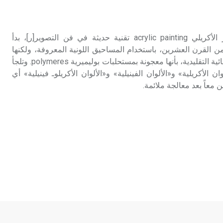
تم اعتمادها مصطلحاً أثرياً يستخدم في
العمارة عموماً وفي العمارة الدينية
الخاصة بالكنائس خصوصاً، وفي
الأكريلي (التصوير ـ) التصوير الأكريلي acrylic painting تقنية حديثة في فن التصوير[ر]، بدأ
الإنكليزية أب
ن القرن العشرين، باستخدام المساحيق اللونية المعروفة، ولكنها
تختلف عن الألوان الزيتية والمائية التقليدية، بأنها معجونة بمستحلبات بوليميرية polymeres. وتلجأ
- هل تعلم أن أبجر Abgar اسم معروف
ان الأكريلية» و«الألوان الفينيلية» و«الألوان الأكريلوـ فينيلية» أي
جيداً يعود إلى عدد من الملوك الذين
 معاً بعد معالجة ملائمة.
حكموا مدينة إديسا (الرها) من أبجر الأول
وحتى التاسع، وهم ينتسبون إلى أسرة
أوسروين
- هل تعلم أن الأبجدية الكنعانية تتألف من
/22/ علامة كتابية sign تكتب منفصلة
غير متصلة، وتعتمد المبدأ الأكوروفوني،
حيث تقتصر القيمة الصوتية للعلامة الك