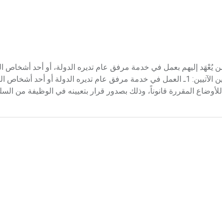
في الدولة العاملون في الدولة Les agents publics هم من يُعْهَد إليهم بعمل في خدمة مرفق عام تديره الدولة، أو أحد أ
الأخرى مباشرة، ويلزم ليعد الشخص عاملاً في الدولة توافر العنصرين الآتيين: 1ـ العمل في خدمة مرفق عام تديره الدولة أو أ
ـ التعيين في الوظيفة طبقاً للأوضاع المقررة قانوناً، وذلك بصدور قرار بتعيينه في الوظيفة م