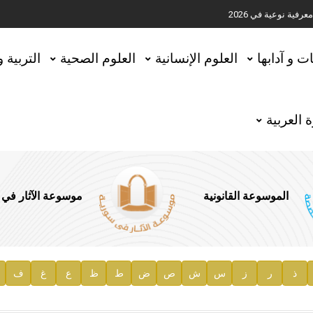
ية نوعية في 2026
تحقيق المخطوطات في العاصمة القطرية الدوحة
ات و آدابها
العلوم الإنسانية
العلوم الصحية
التربية 
 العربية
الموسوعة القانونية
موسوعة الآثار في
ذ
ر
ز
س
ش
ص
ض
ط
ظ
ع
غ
ف
ية