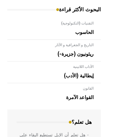
البحوث الأكثر قراءة
التقنيات (التكنولوجية)
الحاسوب
التاريخ و الجغرافية و الآثار
ريئونيون (جزيرة-)
الآداب اللاتينية
إيطالية (الأدب)
القانون
- هل تعلم أن الأبلق نوع من الفنون
الهندسية التي ارتبطت بالعمارة الإسلامية
القواعد الآمرة
في بلاد الشام ومصر خاصة، حيث يحرص
المعمار على بناء مداميكه وخاصة في
الواجهات
هل تعلم؟
- هل تعلم أن الإبل تستطيع البقاء على