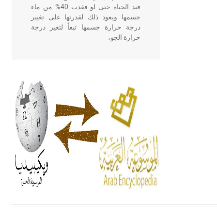
قيد الحياة حتى لو فقدت 40% من ماء
جسمها ويعود ذلك لقدرتها على تغيير
درجة حرارة جسمها تبعاً لتغير درجة
حرارة الجو،
- هل تعلم أن أبقراط كتب في الطب
أربعة مؤلفات هي: الحكم، الأدلة، تنظيم
التغذية، ورسالته في جروح الرأس.
ويعود له الفضل بأنه حرر الطب من
الدين والفلسفة.
- هل تعلم أن المرجان إفراز حيواني
يتكون في البحر ويتركب من مادة
كربونات الكلسيوم، وهو أحمر أو شديد
الحمرة وهو أجود أنواعه، ويمتاز بكبر
الحجم ويسمى الش
هل تعلم أن الأبسيد كلمة فرنسية اللفظ