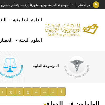
آخر الأخبار
الموسوعة العربية توسّع حضورها الرقمي وتطلق مشاريع معرف
فوز الأستاذ الدكتور وليد محمد السراقبي بجائزة كتارا ل
العلوم التطبيقية
اللغ
جائزة مجمع الملك سلمان العالمي للغة العربية 2025
الأستاذ إياد خالد الطباع مدير عام لهيئة الموسوعة العربية
العلوم البحتة
الحضارة
السيد محمد ياسين صالح وزيرا للثقافة
صدور المجلد الثامن من موسوعة الآثار في سورية
توصيات مجلس الإدارة
الموسوعة الطبية
صدور المجلد السابع من موسوعة الآثار في سورية
صدور المجلد الثامن عشر من الموسوعة الطبية
إعلان..
أ
ب
ت
ث
ج
ح
خ
د
دار الفكر الموزع الحصري لمنشورات هيئة الموسوعة العرب
العاملون في الدولة