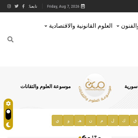
تابعنا:
Friday, Aug 7, 2026
والفنون
العلوم القانونية والاقتصادية
 سورية
موسوعة العلوم والتقانات
ق
ك
ل
م
ن
هـ
و
ي
متنوع