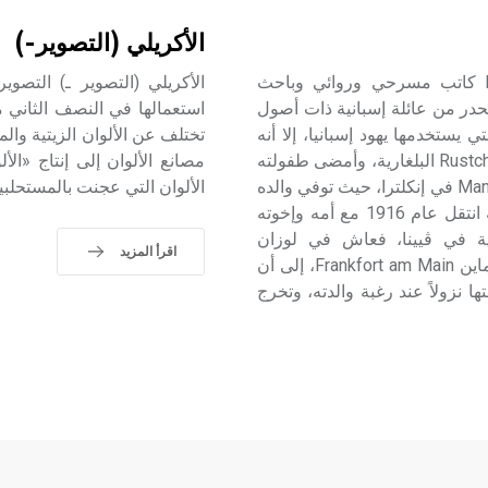
الأكريلي (التصوير-)
كانيِتّي (إلياس -) (1905-1994) إلياس كانِيتي Elias Canetti كاتب مسرحي وروائي وباحث
يتحدر من عائلة إسبانية ذات أصول
استعمالها في النصف الثاني م
، وكانت اللغة المتداولة في المنزل هي لادينو Ladino التي يستخدمها يهود إسبانيا، إلا أنه
كتب مؤلفاته كافة باللغة الألمانية. ولد في مدينة روستشوك Rustchuk البلغارية، وأمضى طفولته
مصانع الألوان إلى إنتاج «الألو
فيها حتى عام 1911 حين هاجرت عائلته إلى مانشستر Manchester في إنكلترا، حيث توفي والده
الألوان التي عجنت بالمستحلبين
على نحو مفاجئ في العام نفسه. وبعد أن أتقن اللغة الإنكليزية انتقل عام 1916 مع أمه وإخوته
معية في ڤيينا، فعاش في لوزان
اقرأ المزيد
Lausanne ثم في زوريخ Zürich ثم في فرَنكفورت على نهر الماين Frankfort am Main، إلى أن
مياء في جامعتها نزولاً عند رغبة والدته، وتخرج