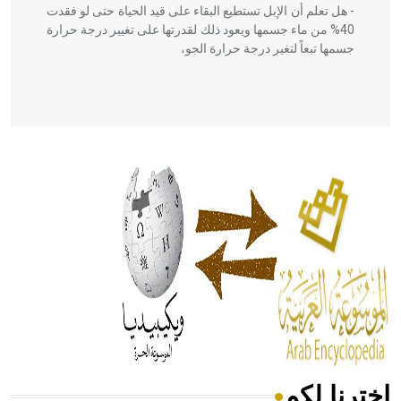
- هل تعلم أن الإبل تستطيع البقاء على قيد الحياة حتى لو فقدت
40% من ماء جسمها ويعود ذلك لقدرتها على تغيير درجة حرارة
جسمها تبعاً لتغير درجة حرارة الجو،
- هل تعلم أن أبقراط كتب في الطب أربعة مؤلفات هي:
الحكم، الأدلة، تنظيم التغذية، ورسالته في جروح الرأس. ويعود
له الفضل بأنه حرر الطب من الدين والفلسفة.
- هل تعلم أن المرجان إفراز حيواني يتكون في البحر ويتركب
من مادة كربونات الكلسيوم، وهو أحمر أو شديد الحمرة وهو
أجود أنواعه، ويمتاز بكبر الحجم ويسمى الش
اخترنا لكم