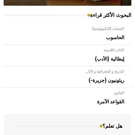
البحوث الأكثر قراءة
التقنيات (التكنولوجية)
الحاسوب
الآداب اللاتينية
إيطالية (الأدب)
التاريخ و الجغرافية و الآثار
ريئونيون (جزيرة-)
القانون
- هل تعلم أن الأبلق نوع من الفنون الهندسية التي ارتبطت
بالعمارة الإسلامية في بلاد الشام ومصر خاصة، حيث يحرص
القواعد الآمرة
المعمار على بناء مداميكه وخاصة في الواجهات
هل تعلم؟