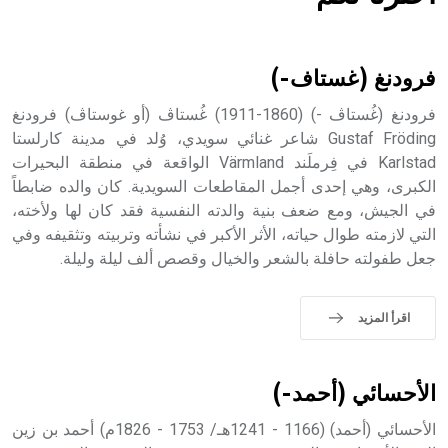
هل تعلم أن الأبسيد كلمة فرنسية اللفظ تم اعتمادها مصطلحاً
أثرياً يستخدم في العمارة عموماً وفي العمارة الدينية الخاصة
بالكنائس خصوصاً، وفي الإنكليزية أب
فرودنغ (غستاف-)
فرودنغ (غُستاڤ -) (1860-1911) غُستاڤ (أو غوستاڤ) فرودنغ
Gustaf Fröding شاعر غنائي سويدي، وُلد في مدينة كارلستا
Karlstad في فِرملَند Värmland الواقعة في منطقة البحيرات
- هل تعلم أن أبجر Abgar اسم معروف جيداً يعود إلى عدد من
الملوك الذين حكموا مدينة إديسا (الرها) من أبجر الأول وحتى
الكبرى، وهي إحدى أجمل المقاطعات السويدية. كان والده ضابطاً
التاسع، وهم ينتسبون إلى أسرة أوسروين
في الجيش، ومع ضعف بنية والدته النفسية فقد كان لها ولأخته،
التي لازمته طوال حياته، الأثر الأكبر في نشأته وتربيته وتثقيفه وفي
جعل طفولته حافلة بالشعر والخيال وقصص ألف ليلة وليلة.
- هل تعلم أن الأبجدية الكنعانية تتألف من /22/ علامة كتابية
اقرأ المزيد
sign تكتب منفصلة غير متصلة، وتعتمد المبدأ الأكوروفوني،
حيث تقتصر القيمة الصوتية للعلامة الك
الأحسائي (أحمد-)
الأحسائي (أحمد) (1166 - 1241هـ/ 1753 - 1826م) أحمد بن زين