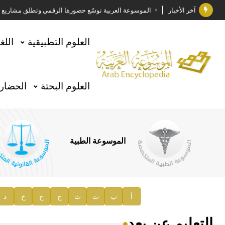
آخر الأخبار
الموسوعة العربية توسّع حضورها الرقمي وتطلق مشاريع معرف
فوز الأستاذ الدكتور وليد محمد السراقبي بجائزة كتارا ل
العلوم التطبيقية
اللغ
جائزة مجمع الملك سلمان العالمي للغة العربية 2025
الأستاذ إياد خالد الطباع مدير عام لهيئة الموسوعة العربية
العلوم البحتة
الحضارة
السيد محمد ياسين صالح وزيرا للثقافة
صدور المجلد الثامن من موسوعة الآثار في سورية
توصيات مجلس الإدارة
الموسوعة الطبية
صدور المجلد السابع من موسوعة الآثار في سورية
صدور المجلد الثامن عشر من الموسوعة الطبية
إعلان..
أ
ب
ت
ث
ج
ح
خ
د
دار الفكر الموزع الحصري لمنشورات هيئة الموسوعة العرب
التعليم عن بعد