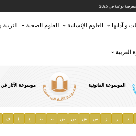
ية نوعية في 2026
تحقيق المخطوطات في العاصمة القطرية الدوحة
ات و آدابها
العلوم الإنسانية
العلوم الصحية
التربية 
 العربية
الموسوعة القانونية
موسوعة الآثار في
ذ
ر
ز
س
ش
ص
ض
ط
ظ
ع
غ
ف
ية