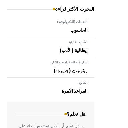
البحوث الأكثر قراءة
التقنيات (التكنولوجية)
الحاسوب
الآداب اللاتينية
إيطالية (الأدب)
التاريخ و الجغرافية و الآثار
ريئونيون (جزيرة-)
القانون
- هل تعلم أن الأبلق نوع من الفنون
الهندسية التي ارتبطت بالعمارة الإسلامية
القواعد الآمرة
في بلاد الشام ومصر خاصة، حيث يحرص
المعمار على بناء مداميكه وخاصة في
الواجهات
هل تعلم؟
- هل تعلم أن الإبل تستطيع البقاء على