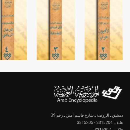
دمشق ـ الروضة ـ شارع قاسم أمين ـ رقم 39
هاتف: 3315204 - 3315205
فاكس: 3315207