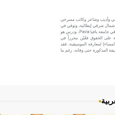
و ـ) (1906 ـ 1972) دينو بوتزاتي Dino Buzzati صحفي وأديب وشاعر وكاتب مسرحي
طالي. ولد في مدينة بِلّلونو Belluno الواقعة شمال شرقي إيطالية، وتوفي في
ميلانو Milano إثر مرض عضال. كان أبوه أستاذ القانون الدولي في جامعة بافيا Pavia، ودرس هو
افة على الحقوق فعُيّن محرراً في
 ديلّلا سيرا» Il Corriere della sera (بريد المساء) لمعارفه الموسيقية، فقد
يفة المذكورة حتى وفاته، رغم ما
ربية