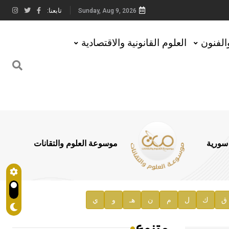
تابعنا:
Sunday, Aug 9, 2026
والفنون
العلوم القانونية والاقتصادية
 سورية
موسوعة العلوم والتقانات
ق
ك
ل
م
ن
هـ
و
ي
متنوع