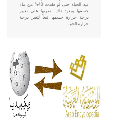
قيد الحياة حتى لو فقدت 40% من ماء
جسمها ويعود ذلك لقدرتها على تغيير
درجة حرارة جسمها تبعاً لتغير درجة
حرارة الجو،
- هل تعلم أن أبقراط كتب في الطب
أربعة مؤلفات هي: الحكم، الأدلة، تنظيم
التغذية، ورسالته في جروح الرأس.
ويعود له الفضل بأنه حرر الطب من
الدين والفلسفة.
- هل تعلم أن المرجان إفراز حيواني
يتكون في البحر ويتركب من مادة
كربونات الكلسيوم، وهو أحمر أو شديد
الحمرة وهو أجود أنواعه، ويمتاز بكبر
الحجم ويسمى الش
هل تعلم أن الأبسيد كلمة فرنسية اللفظ