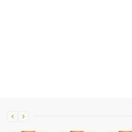
تم اعتمادها مصطلحاً أثرياً يستخدم في
العمارة عموماً وفي العمارة الدينية
الخاصة بالكنائس خصوصاً، وفي
الإنكليزية أب
- هل تعلم أن أبجر Abgar اسم معروف
جيداً يعود إلى عدد من الملوك الذين
حكموا مدينة إديسا (الرها) من أبجر الأول
وحتى التاسع، وهم ينتسبون إلى أسرة
أوسروين
- هل تعلم أن الأبجدية الكنعانية تتألف من
/22/ علامة كتابية sign تكتب منفصلة
غير متصلة، وتعتمد المبدأ الأكوروفوني،
حيث تقتصر القيمة الصوتية للعلامة الك