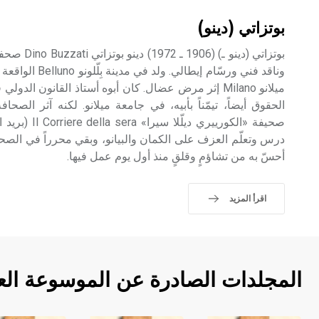
بوتزاتي (دينو)
بوتزاتي (دين
وناقد فني ورسّام إي
الحقوق أيضاً، تيمّناً بأبيه، في جامعة ميلانو. لكنه آثر الصح
صحيفة «الكورييري
درس وتعلّم العزف على الكمان والبيانو، وبقي محرراً في الصح
أحسّ به من تشاؤمٍ وقلقٍ منذ أول يوم عمل فيها.
اقرأ المزيد
المجلدات الصادرة عن الموسوعة الع