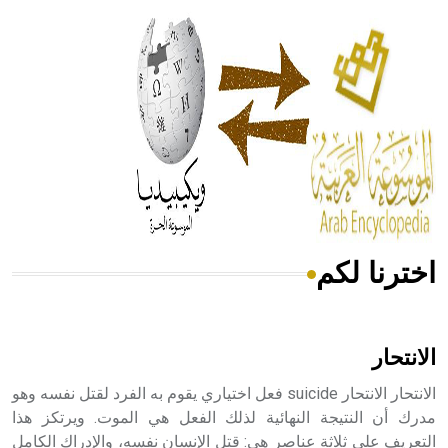
الحكم، الأدلة، تنظيم التغذية، ورسالته في جروح الرأس. ويعود
له الفضل بأنه حرر الطب من الدين والفلسفة.
- هل تعلم أن المرجان إفراز حيواني يتكون في البحر ويتركب
من مادة كربونات الكلسيوم، وهو أحمر أو شديد الحمرة وهو
أجود أنواعه، ويمتاز بكبر الحجم ويسمى الش
اخترنا لكم
هل تعلم أن الأبسيد كلمة فرنسية اللفظ تم اعتمادها مصطلحاً
أثرياً يستخدم في العمارة عموماً وفي العمارة الدينية الخاصة
بالكنائس خصوصاً، وفي الإنكليزية أب
الانتحار
الانتحار الانتحار suicide فعل اختياري يقوم به الفرد لقتل نفسه وهو
مدرك أن النتيجة النهائية لذلك الفعل هي الموت. ويرتكز هذا
التعريف على ثلاثة عناصر هي: قتل الإنسان نفسه، والإدراك الكامل
- هل تعلم أن أبجر Abgar اسم معروف جيداً يعود إلى عدد من