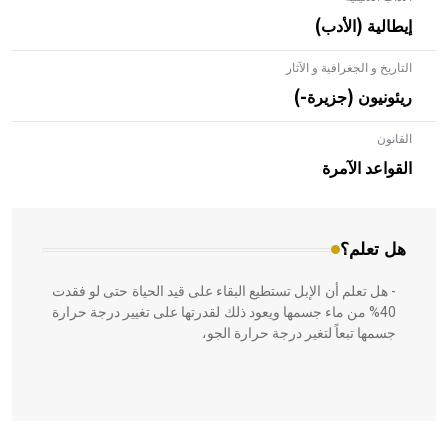
إيطالية (الأدب)
التاريخ و الجغرافية و الآثار
ريئونيون (جزيرة-)
القانون
- هل تعلم أن الأبلق نوع من الفنون الهندسية التي ارتبطت
بالعمارة الإسلامية في بلاد الشام ومصر خاصة، حيث يحرص
القواعد الآمرة
المعمار على بناء مداميكه وخاصة في الواجهات
هل تعلم؟
- هل تعلم أن الإبل تستطيع البقاء على قيد الحياة حتى لو فقدت
40% من ماء جسمها ويعود ذلك لقدرتها على تغيير درجة حرارة
جسمها تبعاً لتغير درجة حرارة الجو،
- هل تعلم أن أبقراط كتب في الطب أربعة مؤلفات هي: