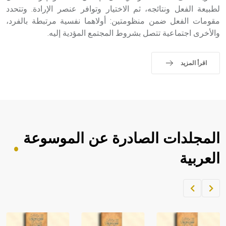
الملوك الذين حكموا مدينة إديسا (الرها) من أبجر الأول وحتى
لطبيعة الفعل ونتائجه، ثم الاختيار وتوافر عنصر الإرادة. وتتحدد
التاسع، وهم ينتسبون إلى أسرة أوسروين
مقومات الفعل ضمن منظومتين: أولاهما نفسية مرتبطة بالفرد،
والأخرى اجتماعية تتصل بشروط المجتمع المؤدية إليه.
اقرأ المزيد
- هل تعلم أن الأبجدية الكنعانية تتألف من /22/ علامة كتابية
sign تكتب منفصلة غير متصلة، وتعتمد المبدأ الأكوروفوني،
حيث تقتصر القيمة الصوتية للعلامة الك
المجلدات الصادرة عن الموسوعة
العربية