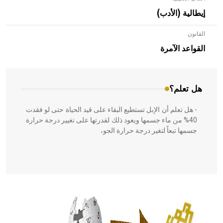
إيطالية (الأدب)
القانون
- هل تعلم أن الأبلق نوع من الفنون الهندسية التي ارتبطت
بالعمارة الإسلامية في بلاد الشام ومصر خاصة، حيث يحرص
القواعد الآمرة
المعمار على بناء مداميكه وخاصة في الواجهات
هل تعلم؟
- هل تعلم أن الإبل تستطيع البقاء على قيد الحياة حتى لو فقدت
40% من ماء جسمها ويعود ذلك لقدرتها على تغيير درجة حرارة
جسمها تبعاً لتغير درجة حرارة الجو،
- هل تعلم أن أبقراط كتب في الطب أربعة مؤلفات هي:
الحكم، الأدلة، تنظيم التغذية، ورسالته في جروح الرأس. ويعود
له الفضل بأنه حرر الطب من الدين والفلسفة.