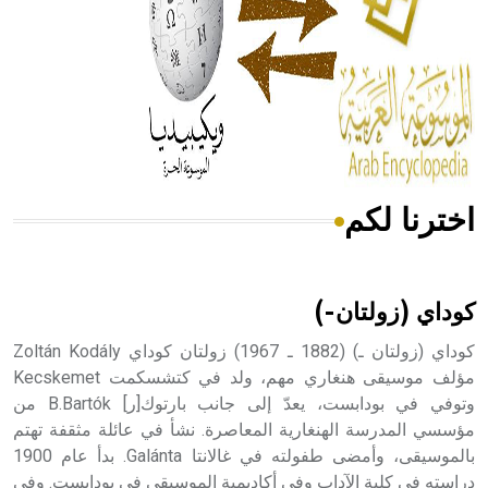
- هل تعلم أن المرجان إفراز حيواني يتكون في البحر ويتركب
من مادة كربونات الكلسيوم، وهو أحمر أو شديد الحمرة وهو
أجود أنواعه، ويمتاز بكبر الحجم ويسمى الش
اخترنا لكم
هل تعلم أن الأبسيد كلمة فرنسية اللفظ تم اعتمادها مصطلحاً
أثرياً يستخدم في العمارة عموماً وفي العمارة الدينية الخاصة
بالكنائس خصوصاً، وفي الإنكليزية أب
كوداي (زولتان-)
كوداي (زولتان ـ) (1882 ـ 1967) زولتان كوداي Zoltán Kodály
مؤلف موسيقى هنغاري مهم، ولد في كتشسكمت Kecskemet
وتوفي في بودابست، يعدّ إلى جانب بارتوك[ر] B.Bartók من
- هل تعلم أن أبجر Abgar اسم معروف جيداً يعود إلى عدد من
الملوك الذين حكموا مدينة إديسا (الرها) من أبجر الأول وحتى
مؤسسي المدرسة الهنغارية المعاصرة. نشأ في عائلة مثقفة تهتم
التاسع، وهم ينتسبون إلى أسرة أوسروين
بالموسيقى، وأمضى طفولته في غالانتا Galánta. بدأ عام 1900
دراسته في كلية الآداب وفي أكاديمية الموسيقى في بودابست. وفي