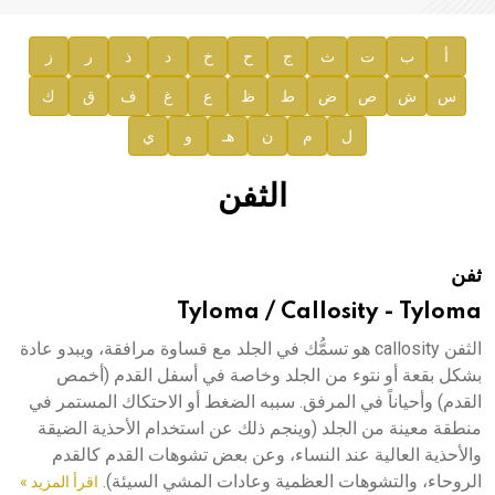
صدور المجلد الثامن من موسوعة الآثار في سورية
توصيات مجلس الإدارة
أ
ب
ت
ث
ج
ح
خ
د
ذ
ر
ز
س
ش
ص
ض
ط
ظ
ع
غ
ف
ق
ك
صدور المجلد السابع من موسوعة الآثار في سورية
ل
م
ن
هـ
و
ي
صدور المجلد الثامن عشر من الموسوعة الطبية
إعلان..
الثفن
دار الفكر الموزع الحصري لمنشورات هيئة الموسوعة العربية
ثفن
هيئة الموسوعة العربية تطلق موسوعات جديدة في عام 2026
Tyloma / Callosity - Tyloma
الثفن callosity هو تسمُّك في الجلد مع قساوة مرافقة، ويبدو عادة
بشكل بقعة أو نتوء من الجلد وخاصة في أسفل القدم (أخمص
القدم) وأحياناً في المرفق. سببه الضغط أو الاحتكاك المستمر في
منطقة معينة من الجلد (وينجم ذلك عن استخدام الأحذية الضيقة
والأحذية العالية عند النساء، وعن بعض تشوهات القدم كالقدم
الروحاء، والتشوهات العظمية وعادات المشي السيئة).
اقرأ المزيد »