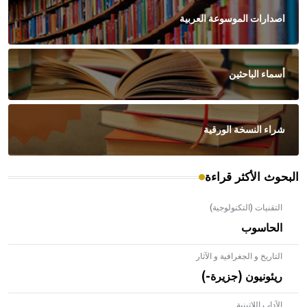
اصدارات الموسوعة العربية
أسماء الباحثين
شراء النسخة الورقية
البحوث الأكثر قراءة
التقنيات (التكنولوجية)
الحاسوب
التاريخ و الجغرافية و الآثار
ريئونيون (جزيرة-)
الآداب اللاتينية