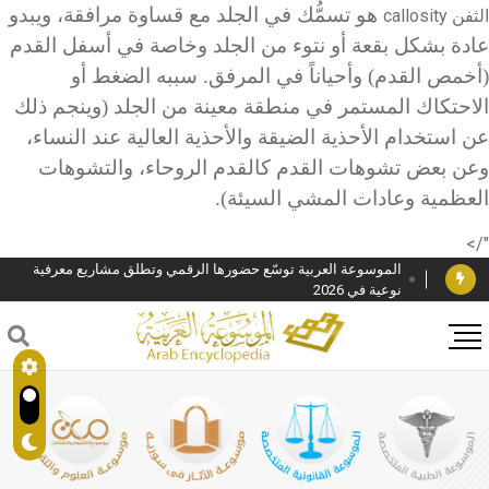
هو تسمُّك في الجلد مع قساوة مرافقة، ويبدو
الثفن
callosity
عادة بشكل بقعة أو نتوء من الجلد وخاصة في أسفل القدم
(أخمص القدم) وأحياناً في المرفق. سببه الضغط أو
الاحتكاك المستمر في منطقة معينة من الجلد (وينجم ذلك
عن استخدام الأحذية الضيقة والأحذية العالية عند النساء،
وعن بعض تشوهات القدم كالقدم الروحاء، والتشوهات
دار الفكر الموزع الحصري لمنشورات هيئة الموسوعة العربية
العظمية وعادات المشي السيئة).
هيئة الموسوعة العربية تطلق موسوعات جديدة في عام 2026
"/>
الموسوعة العربية توسّع حضورها الرقمي وتطلق مشاريع معرفية
نوعية في 2026
فوز الأستاذ الدكتور وليد محمد السراقبي بجائزة كتارا لتحقيق
المخطوطات في العاصمة القطرية الدوحة
جائزة مجمع الملك سلمان العالمي للغة العربية 2025
الأستاذ إياد خالد الطباع مدير عام لهيئة الموسوعة العربية
السيد محمد ياسين صالح وزيرا للثقافة