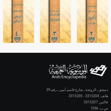
دمشق ـ الروضة ـ شارع قاسم أمين ـ رقم 39
هاتف: 3315204 - 3315205
فاكس: 3315207
ص.ب: 7296