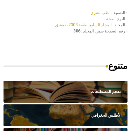
- التصنيف :
طب بشري
- النوع :
صحة
- المجلد :
المجلد السابع، طبعة 2003، دمشق
- رقم الصفحة ضمن المجلد :
306
متنوع
معجم المصطلحات
الأطلس الجغرافي