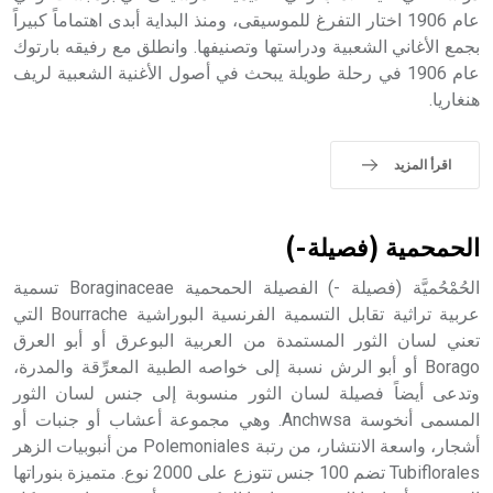
عام 1906 اختار التفرغ للموسيقى، ومنذ البداية أبدى اهتماماً كبيراً
بجمع الأغاني الشعبية ودراستها وتصنيفها. وانطلق مع رفيقه بارتوك
عام 1906 في رحلة طويلة يبحث في أصول الأغنية الشعبية لريف
- هل تعلم أن الأبجدية الكنعانية تتألف من /22/ علامة كتابية
هنغاريا.
sign تكتب منفصلة غير متصلة، وتعتمد المبدأ الأكوروفوني،
حيث تقتصر القيمة الصوتية للعلامة الك
اقرأ المزيد
الحمحمية (فصيلة-)
الحُمْحُميَّة (فصيلة -) الفصيلة الحمحمية Boraginaceae تسمية
عربية تراثية تقابل التسمية الفرنسية البوراشية Bourrache التي
تعني لسان الثور المستمدة من العربية البوعرق أو أبو العرق
Borago أو أبو الرش نسبة إلى خواصه الطبية المعرِّقة والمدرة،
وتدعى أيضاً فصيلة لسان الثور منسوبة إلى جنس لسان الثور
المسمى أنخوسة Anchwsa. وهي مجموعة أعشاب أو جنبات أو
أشجار، واسعة الانتشار، من رتبة Polemoniales من أنبوبيات الزهر
Tubiflorales تضم 100 جنس تتوزع على 2000 نوع. متميزة بنوراتها