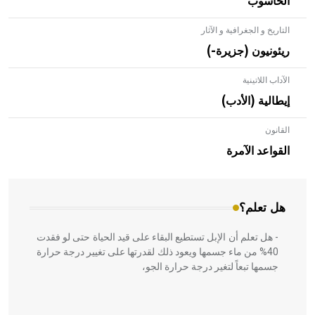
الحاسوب
التاريخ و الجغرافية و الآثار
ريئونيون (جزيرة-)
الآداب اللاتينية
إيطالية (الأدب)
القانون
- هل تعلم أن الأبلق نوع من الفنون الهندسية التي ارتبطت
بالعمارة الإسلامية في بلاد الشام ومصر خاصة، حيث يحرص
القواعد الآمرة
المعمار على بناء مداميكه وخاصة في الواجهات
هل تعلم؟
- هل تعلم أن الإبل تستطيع البقاء على قيد الحياة حتى لو فقدت
40% من ماء جسمها ويعود ذلك لقدرتها على تغيير درجة حرارة
جسمها تبعاً لتغير درجة حرارة الجو،