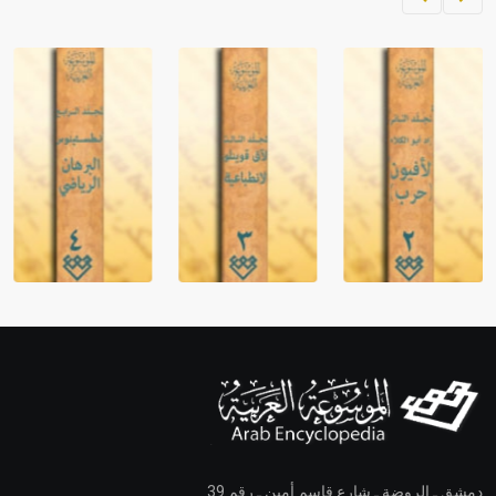
دمشق ـ الروضة ـ شارع قاسم أمين ـ رقم 39