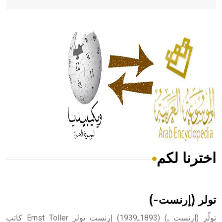
- هل تعلم أن أبقراط كتب في الطب أربعة مؤلفات هي:
الحكم، الأدلة، تنظيم التغذية، ورسالته في جروح الرأس. ويعود
له الفضل بأنه حرر الطب من الدين والفلسفة.
- هل تعلم أن المرجان إفراز حيواني يتكون في البحر ويتركب
من مادة كربونات الكلسيوم، وهو أحمر أو شديد الحمرة وهو
أجود أنواعه، ويمتاز بكبر الحجم ويسمى الش
اخترنا لكم
هل تعلم أن الأبسيد كلمة فرنسية اللفظ تم اعتمادها مصطلحاً
أثرياً يستخدم في العمارة عموماً وفي العمارة الدينية الخاصة
بالكنائس خصوصاً، وفي الإنكليزية أب
تولر (إرنست-)
تولّر (إرنست ـ) (1893ـ1939) إرنست تولر Ernst Toller كاتب