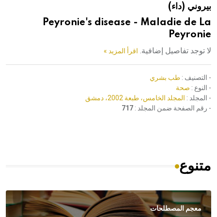
بيروني (داء)
هيئة الموسوعة العربية تطلق موسوعات جديدة في عام 2026
Peyronie's disease - Maladie de La
Peyronie
لا توجد تفاصيل إضافية.
اقرأ المزيد »
- التصنيف :
طب بشري
- النوع :
صحة
- المجلد :
المجلد الخامس، طبعة 2002، دمشق
- رقم الصفحة ضمن المجلد :
717
متنوع
معجم المصطلحات