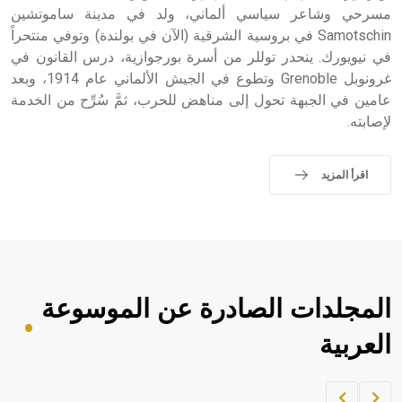
مسرحي وشاعر سياسي ألماني، ولد في مدينة ساموتشين
Samotschin في بروسية الشرقية (الآن في بولندة) وتوفي منتحراً
- هل تعلم أن أبجر Abgar اسم معروف جيداً يعود إلى عدد من
الملوك الذين حكموا مدينة إديسا (الرها) من أبجر الأول وحتى
في نيويورك. ينحدر توللر من أسرة بورجوازية، درس القانون في
التاسع، وهم ينتسبون إلى أسرة أوسروين
غرونوبل Grenoble وتطوع في الجيش الألماني عام 1914، وبعد
عامين في الجبهة تحول إلى مناهض للحرب، ثمَّ سُرِّح من الخدمة
لإصابته.
- هل تعلم أن الأبجدية الكنعانية تتألف من /22/ علامة كتابية
اقرأ المزيد
sign تكتب منفصلة غير متصلة، وتعتمد المبدأ الأكوروفوني،
حيث تقتصر القيمة الصوتية للعلامة الك
المجلدات الصادرة عن الموسوعة
العربية