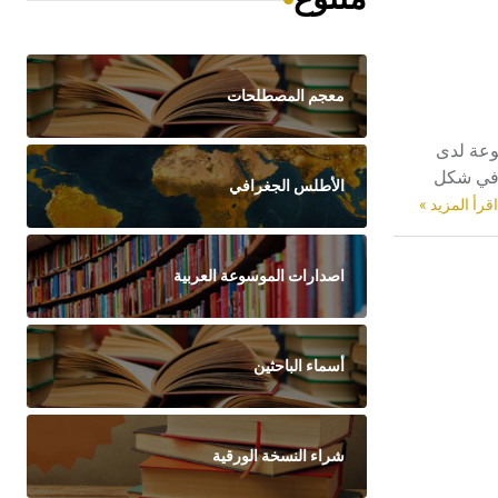
معجم المصطلحات
ر] mythos القديمة بتجلياتها المتنوعة لدى
ة غالباً في شكل
الأطلس الجغرافي
اقرأ المزيد »
اصدارات الموسوعة العربية
أسماء الباحثين
شراء النسخة الورقية