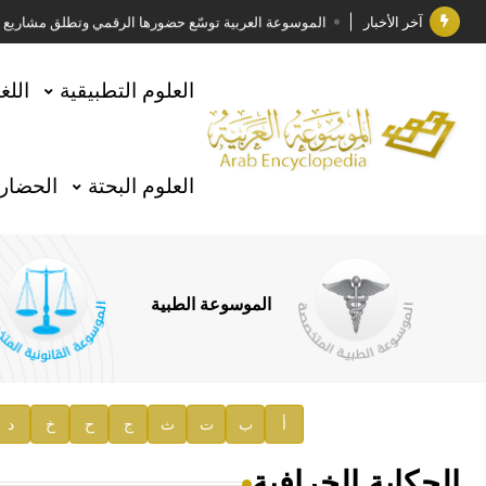
آخر الأخبار
الموسوعة العربية توسّع حضورها الرقمي وتطلق مشاريع معرف
فوز الأستاذ الدكتور وليد محمد السراقبي بجائزة كتارا ل
العلوم التطبيقية
اللغ
جائزة مجمع الملك سلمان العالمي للغة العربية 2025
الأستاذ إياد خالد الطباع مدير عام لهيئة الموسوعة العربية
العلوم البحتة
الحضارة
السيد محمد ياسين صالح وزيرا للثقافة
صدور المجلد الثامن من موسوعة الآثار في سورية
توصيات مجلس الإدارة
الموسوعة الطبية
صدور المجلد السابع من موسوعة الآثار في سورية
صدور المجلد الثامن عشر من الموسوعة الطبية
إعلان..
أ
ب
ت
ث
ج
ح
خ
د
دار الفكر الموزع الحصري لمنشورات هيئة الموسوعة العرب
الحكاية الخرافية