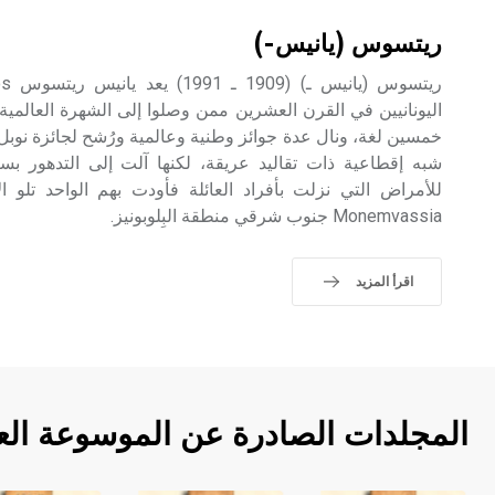
ريتسوس (يانيس-)
اليونانيين في القرن العشرين ممن وصلوا إلى الشهرة العالمية
خمسين لغة، ونال عدة جوائز وطنية وعالمية ورُشح لجائزة نوبل
شبه إقطاعية ذات تقاليد عريقة، لكنها آلت إلى التدهور بس
للأمراض التي نزلت بأفراد العائلة فأودت بهم الواحد تلو ا
Monemvassia جنوب شرقي منطقة البِلوبونيز.
اقرأ المزيد
المجلدات الصادرة عن الموسوعة الع