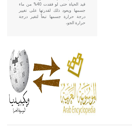
قيد الحياة حتى لو فقدت 40% من ماء
جسمها ويعود ذلك لقدرتها على تغيير
درجة حرارة جسمها تبعاً لتغير درجة
حرارة الجو،
- هل تعلم أن أبقراط كتب في الطب
أربعة مؤلفات هي: الحكم، الأدلة، تنظيم
التغذية، ورسالته في جروح الرأس.
ويعود له الفضل بأنه حرر الطب من
الدين والفلسفة.
- هل تعلم أن المرجان إفراز حيواني
يتكون في البحر ويتركب من مادة
كربونات الكلسيوم، وهو أحمر أو شديد
الحمرة وهو أجود أنواعه، ويمتاز بكبر
الحجم ويسمى الش
هل تعلم أن الأبسيد كلمة فرنسية اللفظ