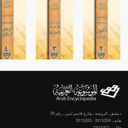
دمشق ـ الروضة ـ شارع قاسم أمين ـ رقم 39
هاتف: 3315204 - 3315205
فاكس: 3315207