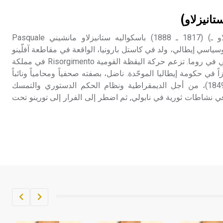
تم اعتمادها مصطلحاً أثرياً يستخدم في
تانيزلاو)
العمارة عموماً وفي العمارة الدينية
الخاصة بالكنائس خصوصاً، وفي
مانشيني (باسكواليه ستانيزلاو ـ) (1817 ـ 1888) باسكواليه ستانيزلاو مانشيني Pasquale
الإنكليزية أب
Stani؛ حقوقي وسياسي إيطالي، ولد في كاستل بارونيا، الواقعة في مقاطعة آفلّينو
Avellino جنوبي إيطاليا، وتوفي في روما. تزعم حركة اليقظة القومية Risorgimento في مملكة
- هل تعلم أن أبجر Abgar اسم معروف
اً في حكومة إيطاليا الموحّدة. ناضل، بصفته صحفياً ومحامياً ونائباً
جيداً يعود إلى عدد من الملوك الذين
في برلمان نابولي (1848- 1849)، من أجل الديمقراطية ونظام الحكم الدستوري والتمسك
حكموا مدينة إديسا (الرها) من أبجر الأول
ي نشاطات ثورية في نابولي, ثم اضطر إلى الفرار إلى تورينو تحت
وحتى التاسع، وهم ينتسبون إلى أسرة
أوسروين
- هل تعلم أن الأبجدية الكنعانية تتألف من
/22/ علامة كتابية sign تكتب منفصلة
غير متصلة، وتعتمد المبدأ الأكوروفوني،
حيث تقتصر القيمة الصوتية للعلامة الك