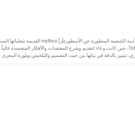
الحكاية الخرافية الحكاية الخرافية (الرمزية) fable هي أحد الأنواع الأدبية الشعبية المتطورة عن الأسطورة[
مختلف الشعوب، منذ المراحل البدائية والعقيدة الطوطمية Totémique، حين كانت وعاء لتقديم وشرح المعتقدات والأفكار المتجسد
ي، تتميز بالدقة في بنائها من حيث التصميم والتلخيص وبلورة المغزى.