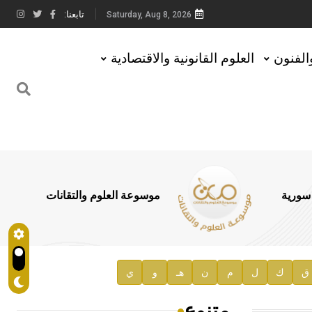
تابعنا:
Saturday, Aug 8, 2026
والفنون
العلوم القانونية والاقتصادية
 سورية
موسوعة العلوم والتقانات
ق
ك
ل
م
ن
هـ
و
ي
متنوع