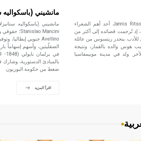
مانشيني (باسكواليه س
ريتسوس (يانيس ـ) (1909 ـ 1991) يعد يانيس ريتسوس Jannis Ritsos أحد أهم الشعراء
، إذ تُرجمت قصائده إلى أكثر من
slao Mancini
 للأدب. ينحدر ريتسوس من عائلة
بب هوس والده بالقمار، ونتيجة
الصقلّيتين، وأسهم إسهاماً بارز
لآخر. ولد في مدينة مونيمفاسيا
بالمبادئ الدستورية، وشارك ف
ضغط من حكومة البوربون.
اقرأ المزيد
ربية