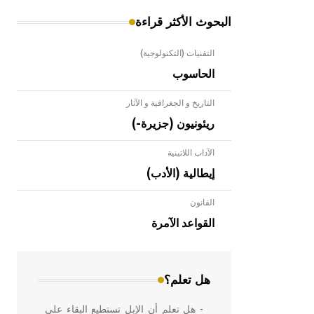
البحوث الأكثر قراءة
التقنيات (التكنولوجية)
الحاسوب
التاريخ و الجغرافية و الآثار
ريئونيون (جزيرة-)
الآداب اللاتينية
إيطالية (الأدب)
القانون
- هل تعلم أن الأبلق نوع من الفنون
الهندسية التي ارتبطت بالعمارة الإسلامية
القواعد الآمرة
في بلاد الشام ومصر خاصة، حيث يحرص
المعمار على بناء مداميكه وخاصة في
الواجهات
هل تعلم؟
- هل تعلم أن الإبل تستطيع البقاء على