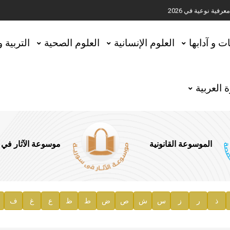
ية نوعية في 2026
تحقيق المخطوطات في العاصمة القطرية الدوحة
ات و آدابها
العلوم الإنسانية
العلوم الصحية
التربية 
 العربية
الموسوعة القانونية
موسوعة الآثار في
ذ
ر
ز
س
ش
ص
ض
ط
ظ
ع
غ
ف
ية