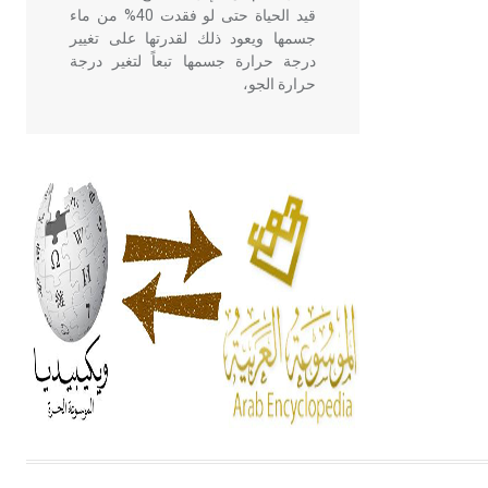
قيد الحياة حتى لو فقدت 40% من ماء
جسمها ويعود ذلك لقدرتها على تغيير
درجة حرارة جسمها تبعاً لتغير درجة
حرارة الجو،
- هل تعلم أن أبقراط كتب في الطب
أربعة مؤلفات هي: الحكم، الأدلة، تنظيم
التغذية، ورسالته في جروح الرأس.
ويعود له الفضل بأنه حرر الطب من
الدين والفلسفة.
- هل تعلم أن المرجان إفراز حيواني
يتكون في البحر ويتركب من مادة
كربونات الكلسيوم، وهو أحمر أو شديد
الحمرة وهو أجود أنواعه، ويمتاز بكبر
الحجم ويسمى الش
هل تعلم أن الأبسيد كلمة فرنسية اللفظ