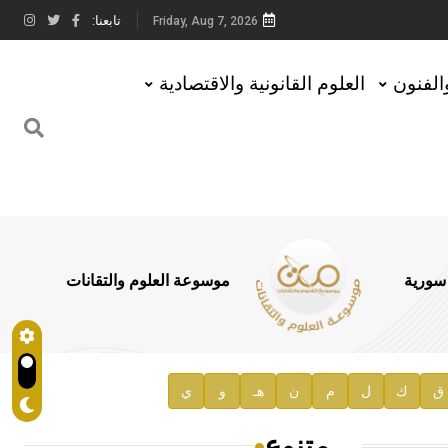
تابعنا:
Friday, Aug 7, 2026
والفنون
العلوم القانونية والاقتصادية
 سورية
موسوعة العلوم والتقانات
ق
ك
ل
م
ن
هـ
و
ي
متنوع