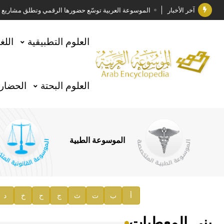
آخر الأخبار
الموسوعة العربية توسّع حضورها الرقمي وتطلق مشاريع معرف
فوز الأستاذ الدكتور وليد محمد السراقبي بجائزة كتارا ل
العلوم التطبيقية
اللغ
جائزة مجمع الملك سلمان العالمي للغة العربية 2025
الأستاذ إياد خالد الطباع مدير عام لهيئة الموسوعة العربية
العلوم البحتة
الحضارة
السيد محمد ياسين صالح وزيرا للثقافة
صدور المجلد الثامن من موسوعة الآثار في سورية
توصيات مجلس الإدارة
الموسوعة الطبية
صدور المجلد السابع من موسوعة الآثار في سورية
صدور المجلد الثامن عشر من الموسوعة الطبية
إعلان..
أ
ب
ت
ث
ج
ح
خ
د
دار الفكر الموزع الحصري لمنشورات هيئة الموسوعة العرب
بنى المعطيات