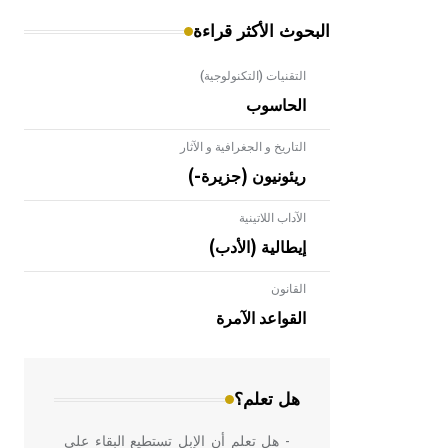
البحوث الأكثر قراءة
التقنيات (التكنولوجية)
الحاسوب
التاريخ و الجغرافية و الآثار
ريئونيون (جزيرة-)
الآداب اللاتينية
إيطالية (الأدب)
القانون
- هل تعلم أن الأبلق نوع من الفنون
الهندسية التي ارتبطت بالعمارة الإسلامية
القواعد الآمرة
في بلاد الشام ومصر خاصة، حيث يحرص
المعمار على بناء مداميكه وخاصة في
الواجهات
هل تعلم؟
- هل تعلم أن الإبل تستطيع البقاء على