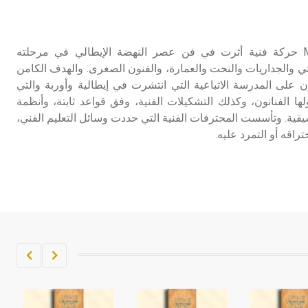
تم اعتمادها مصطلحاً أثرياً يستخدم في
العمارة عموماً وفي العمارة الدينية
الخاصة بالكنائس خصوصاً، وفي
التكلفية التكلفية Mannerism حركة فنية أثرت في فن عصر النهضة الإيطالي في مرحلته
الإنكليزية أب
تي والجداريات والنحت والعمارة، والفنون الصغرى. والهدف الكامن
نون على المدرسة الاتباعية التي انتشرت في إيطالية وأوربة والتي
- هل تعلم أن أبجر Abgar اسم معروف
ا الفنانون، وكذلك التشكيلات الفنية، وفق قواعد ثابتة، وأنظمة
جيداً يعود إلى عدد من الملوك الذين
يقية. وتأسست المحترفات الفنية التي حددت وسائل التعليم الفني،
حكموا مدينة إديسا (الرها) من أبجر الأول
اقه أو التمرد عليه.
وحتى التاسع، وهم ينتسبون إلى أسرة
أوسروين
- هل تعلم أن الأبجدية الكنعانية تتألف من
/22/ علامة كتابية sign تكتب منفصلة
غير متصلة، وتعتمد المبدأ الأكوروفوني،
حيث تقتصر القيمة الصوتية للعلامة الك