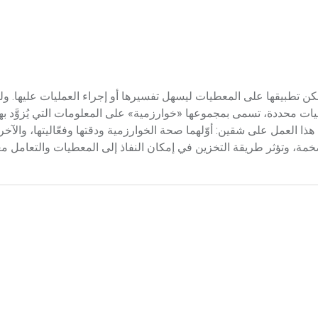
Data Structur هي خطة تنظيمية، يمكن تطبيقها على المعطيات ليسهل تفسيرها أو إجراء العمليات عليه
يات محددة، تسمى بمجموعها «خوارزمية» على المعلومات التي يُزوَّد به
ا العمل على شقين: أوّلهما صحة الخوارزمية ودقتها وفعّاليتها، والآخ
ة، وتؤثر طريقة التخزين في إمكان النفاذ إلى المعطيات والتعامل معه