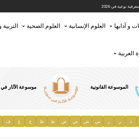
ية نوعية في 2026
تحقيق المخطوطات في العاصمة القطرية الدوحة
ات و آدابها
العلوم الإنسانية
العلوم الصحية
التربية 
 العربية
الموسوعة القانونية
موسوعة الآثار في
ذ
ر
ز
س
ش
ص
ض
ط
ظ
ع
غ
ف
ية