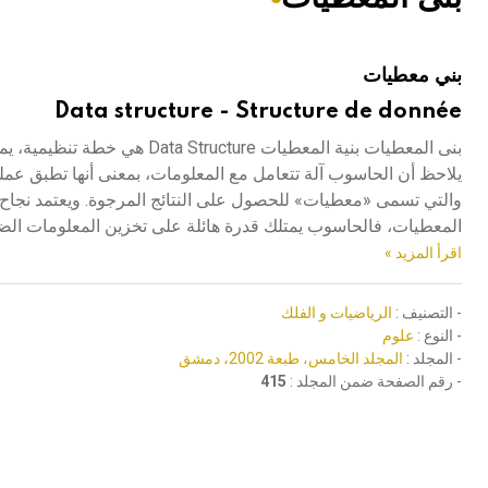
هيئة الموسوعة العربية تطلق موسوعات جديدة في عام 2026
بني معطيات
Data structure - Structure de donnée
بنى المعطيات بنية المعطيات e
يلاحظ أن الحاسوب آلة تتعامل مع المعلومات، بمعنى أنها تطبق عمل
والتي تسمى «معطيات» للحصول على النتائج المرجوة. ويعتمد نجاح هذ
المعطيات، فالحاسوب يمتلك قدرة هائلة على تخزين المعلومات الضخم
اقرأ المزيد »
- التصنيف :
الرياضيات و الفلك
- النوع :
علوم
- المجلد :
المجلد الخامس، طبعة 2002، دمشق
- رقم الصفحة ضمن المجلد :
415