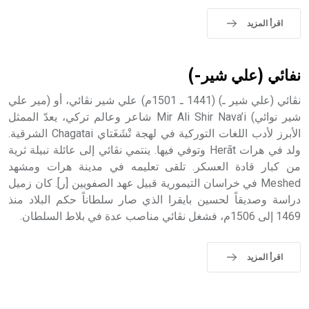
اقرأ المزيد
نفائي (علي شير-)
نڤائي (علي شير ـ) (1441 ـ 1501م) علي شير نڤائي، أو (مير علي
شير نوائي) Mir Ali Shir Nava’i شاعر وعالم تركي، يعدّ الممثل
الأبرز لأدب اللغات التوركية في لهجة تْشَغَتاي Chagatai الشرقية.
ولد في هرات Herãt وتوفي فيها. ينتمي نڤائي إلى عائلة نبيلة ثرية
من كبار قادة العسكر. تلقى تعليمه في مدينة هرات ومشهد
Meshed في خراسان التيمورية قبيل عهد الصفويين [ر]. كان زميل
دراسة وصديقاً لحسين بايقرا الذي صار سلطاناً حكم البلاد منذ
1469 إلى 1506م، فشغل نڤائي مناصب عدة في بلاط السلطان.
اقرأ المزيد