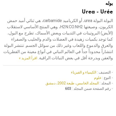
بوله
هيئة الموسوعة العربية تطلق موسوعات جديدة في عام 2026
Urea - Urée
البولة البولة urea، أو الكرباميد carbamide، هي ثنائي أميد حمض
الكربون، وصيغتها H2N.CO.NH2، وهي المنتج الأساسي لاستقلاب
(الأيض) البروتينات في الثدييات وبعض الأسماك، تطرح مع البول،
كما توجد بكميات زهيدة في العضلات والدم والحليب والصفراء
والعرق والدموع واللعاب وغير ذلك من سوائل الجسم. تنتشر البولة
انتشاراً محدوداً جداً في العالم النباتي في أنواع معينة من الفطريات
والعفن وبدرجة أقل في بعض النباتات الراقية.
اقرأ المزيد »
- التصنيف :
الكيمياء و الفيزياء
- النوع :
علوم
- المجلد :
المجلد الخامس، طبعة 2002، دمشق
- رقم الصفحة ضمن المجلد :
603