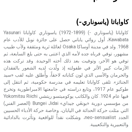
هل تعلم أن الأبسيد كلمة فرنسية اللفظ تم اعتمادها مصطلحاً
أثرياً يستخدم في العمارة عموماً وفي العمارة الدينية الخاصة
بالكنائس خصوصاً، وفي الإنكليزية أب
كاواباتا (ياسوناري-)
كاواباتا (ياسوناري -) (1899-1972) ياسوناري كاواباتا Yasunari
Kawabata، أول روائي ياباني حصل على جائزة نوبل للأدب عام
1968. ولد في مدينة أوساكا Osaka لعائلة ثرية ومثقفة ولأب طبيب
- هل تعلم أن أبجر Abgar اسم معروف جيداً يعود إلى عدد من
الملوك الذين حكموا مدينة إديسا (الرها) من أبجر الأول وحتى
مشهور، توفي فرباه جده لأمه الذي اعتنى به حتى بلغ السابعة، ثم
التاسع، وهم ينتسبون إلى أسرة أوسروين
توفي هو الآخر، وتوفيت بعد ذلك أخته الوحيدة. وقد تركت هذه
الأزمات كبير الأثر في طفولته إذ ولّدت لديه الشعور بالفقدان
والحرمان والأسى الذي لون كتاباته لاحقاً، وأُطلق عليه لقب «سيد
الجنائز». تلقى كاواباتا تعليمه في مدرسة حكومية، ثم انتقل إلى
طوكيو عام 1917، وتابع دراسته في جامعتها الامبراطورية وتخرج
- هل تعلم أن الأبجدية الكنعانية تتألف من /22/ علامة كتابية
فيها عام 1924. كان والكاتب يوكوميتسو ريتشي Yokomitsu Riichi
sign تكتب منفصلة غير متصلة، وتعتمد المبدأ الأكوروفوني،
من مؤسسي دورية «بونغَي جيداي» Bungei Jidai (العصر الفني)
حيث تقتصر القيمة الصوتية للعلامة الك
التي مثلت حركة الحداثة في اليابان، وخاصة حركة الأدباء الحسيين
الجدد neo-sensualist، وشكلت نقداً للواقعية وتأثرت بالدادائية
والتعبيرية والتكعيبية.