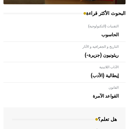
البحوث الأكثر قراءة
التقنيات (التكنولوجية)
الحاسوب
التاريخ و الجغرافية و الآثار
ريئونيون (جزيرة-)
الآداب اللاتينية
إيطالية (الأدب)
القانون
- هل تعلم أن الأبلق نوع من الفنون الهندسية التي ارتبطت
بالعمارة الإسلامية في بلاد الشام ومصر خاصة، حيث يحرص
القواعد الآمرة
المعمار على بناء مداميكه وخاصة في الواجهات
هل تعلم؟