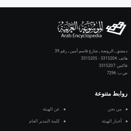
دمشق ـ الروضة ـ شارع قاسم أمين ـ رقم 39
هاتف: 3315204 - 3315205
فاكس: 3315207
ص.ب: 7296
روابط متنوعة
من نحن
عن الهيئة
أخبار الهيئة
كلمة المدير العام