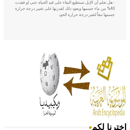
- هل تعلم أن الإبل تستطيع البقاء على قيد الحياة حتى لو فقدت
40% من ماء جسمها ويعود ذلك لقدرتها على تغيير درجة حرارة
جسمها تبعاً لتغير درجة حرارة الجو،
- هل تعلم أن أبقراط كتب في الطب أربعة مؤلفات هي:
الحكم، الأدلة، تنظيم التغذية، ورسالته في جروح الرأس. ويعود
له الفضل بأنه حرر الطب من الدين والفلسفة.
- هل تعلم أن المرجان إفراز حيواني يتكون في البحر ويتركب
من مادة كربونات الكلسيوم، وهو أحمر أو شديد الحمرة وهو
أجود أنواعه، ويمتاز بكبر الحجم ويسمى الش
اخترنا لكم