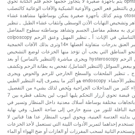
تنظير قعر العين: ophtalmoscopy يتم بأجهزة صغيرة لا يتجاوز حجمها حجم قلم الكتابة تحوي
ري بالتنظير قعر العين والأوعية الشبكية والآفات الوعائية كالتصلب
البصري. ـ تنظير الأذن: otoscopy ويتم كذلك بأجهزة صغيرة يمكن بوساطتها مشاهدة غشاء
ر وتشخيص التهابات الأذن الوسطى وانثقاب غشاء الطبل. ـ تنظير
: arthroscopy الذي ترى به معظم مفاصل الجسم وتشاهد بوساطته سطوح المفاصل
وتحدد آفاتها. ـ تنظير الجهاز التناسلي في الإناث: أ ـ تنظير المهبل وعنق الرحم colposcopy
يستعمل لهذا منظار خاص يكبر العنق بدرجات متفاوتة أفضلها ×14وترى بذلك الآفات الخمجية
ه نحو المناطق التي يجب أن تؤخذ منها الخزعات لوضع التشخيص
والتأكد منه. ب ـ تنظير باطن الرحم hysteroscopy ويجرى مباشرة (التنظير بالتماس) أو بعد
ديد جوف الرحم بغاز CO2 أو ببعض السوائل (التنظير الشامل)، تفحص به بطانة الرحم وتكشف
ها. ج ـ تنظير الملحقات والسطح الخارجي للرحم والحوض ويجرى
كتنظير الأحشاء بوجه عام. ـ تنظير الأحشاء: endoscopy هو أكثر ما ينصرف إليه التنظير الطبي
راء كثير من المداخلات الجراحية ويُخص لذلك بشيء من التفصيل.
يتألف جهاز تنظير الأحشاء من قبضة تحوي أزرار التحكم يليها أنبوب لين يختلف قطره بين 7
ريك باتجاهات مختلفة بوساطة أسلاك معدنية داخل المنظار وتسير في
ية الناقلة للنور من منبع خارجي إلى ساحة العمل، وفي نهاية
بدايته العدسة العينية، ويحوي أنبوب المنظار عدا هذا قناتين لا
 قطر كل منها 2 ـ 3ملم تستخدم إحداهما لتمرير الأدوات اللينة التي تستعمل لأخذ الخزعات
 وتستخدم الثانية لسحب المفرزات أو الغازات أو ضخ الهواء أو الماء