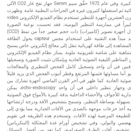
والمداخلات التنظيرية لدرجة كبيرة. وفي عام 1972 حقَّق سيم Semm جهاز نفخ غاز CO2 الآلي
ائية ثم استعملها كثيرون غيره في الجراحات البطنية عامة. وظهرت
في منتصف الثمانينات من القرن العشرين أجهزة للتنظير تستخدم نظام الفيديو الإلكتروني video
طوراً كبيراً في ممارسة التنظير اليومية، فقد تحسنت نوعية الصورة
المشاهدة تنظيرياً بفضل إدخال أجهزة تصوير (كاميرات) ذات حجم صغير جداً من نمط (CCD)
charge-couple-device. يعتمد مبدأ هذه التقنية على استخدام مجس capteur يحول الطاقة
لمشاهدة إلى طاقة كهربائية تنقل إلى معالج إلكتروني خاص يسمح
اهية على شاشة تلفزيونية ملونة. يمتاز نظام الفيديو الإلكتروني
 المناظير الليفية الضوئية العادية وبإمكان تثبيت الصورة وتسجيلها
قبين في آن واحد وتسجيل كامل الفحص التنظيري والمعالجات
و. أما مساوئها فثمنها المرتفع وقطر أنبوب الفحص الذي يزيد قليلاً
ضوئية العادية. كما ظهر في آخر القرن الماضي أجهزة تشارك بين
مسبار لأمواج تخطيط الصدى وجهاز تنظير داخلي في آن واحد echo-endoscopy، يمكن
رية للأجواف والأحشاء الداخلية بدقة كبيرة بالأمواج فوق الصوتية
 بسهولة بوساطة التنظير، وتسمح بتشخيص الآفة ودرجة ارتشاحها
ية أخذ خزعات موجهة بالصدى من الآفات الجدارية مما يؤدي إلى
بيعة المرضية لهذه الآفات. وتستخدم هذه الطريقة في تقويم
الهضمي والبولي، وفي تشخيص أورام غدة المعثكلة (البنكرياس)
في تشخيص آفات الطرق الصفراوية، كما تعد من أفضل الوسائل