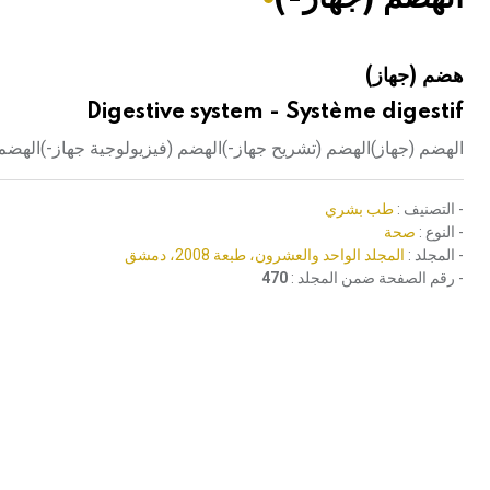
هيئة الموسوعة العربية تطلق موسوعات جديدة في عام 2026
هضم (جهاز)
Digestive system - Système digestif
الهضم (جهاز)الهضم (تشريح جهاز-)الهضم (فيزيولوجية جهاز-)الهض
- التصنيف :
طب بشري
- النوع :
صحة
- المجلد :
المجلد الواحد والعشرون، طبعة 2008، دمشق
- رقم الصفحة ضمن المجلد :
470