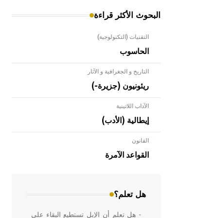
البحوث الأكثر قراءة
التقنيات (التكنولوجية)
الحاسوب
التاريخ و الجغرافية و الآثار
ريئونيون (جزيرة-)
الآداب اللاتينية
إيطالية (الأدب)
القانون
- هل تعلم أن الأبلق نوع من الفنون
الهندسية التي ارتبطت بالعمارة الإسلامية
القواعد الآمرة
في بلاد الشام ومصر خاصة، حيث يحرص
المعمار على بناء مداميكه وخاصة في
الواجهات
هل تعلم؟
- هل تعلم أن الإبل تستطيع البقاء على