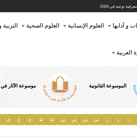
ية نوعية في 2026
تحقيق المخطوطات في العاصمة القطرية الدوحة
ات و آدابها
العلوم الإنسانية
العلوم الصحية
التربية 
 العربية
الموسوعة القانونية
موسوعة الآثار في
ذ
ر
ز
س
ش
ص
ض
ط
ظ
ع
غ
ف
ية