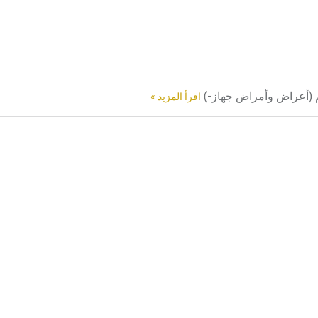
م (أعراض وأمراض جهاز-)
اقرأ المزيد »