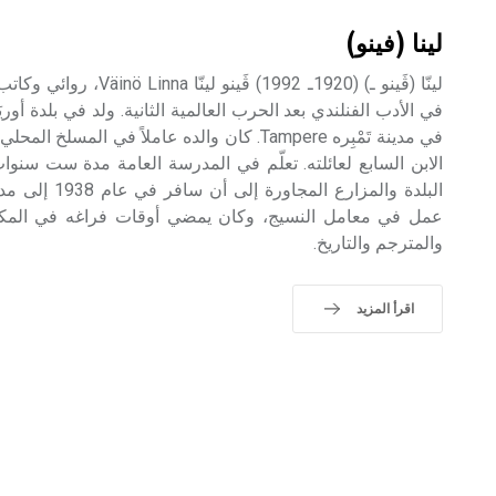
لينا (فينو)
لينّا (ڤَينو ـ) (1920ـ 1992) ڤ
في مدينة تَمْبِره Tampere. كان والده عاملاً في ا
الابن السابع لعائلته. تعلّم في المدرسة العامة مدة ست سن
البلدة والمزارع 
عمل في معامل النسيج، وكان يمضي أوقات فراغه في المكتبا
والمترجم والتاريخ.
اقرأ المزيد