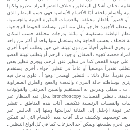
بية. تختلف أشكال المناظير باختلاف العضو المراد تنظيره ولكنها
ة وأقسام ملحقة. أمّا الأقسام الأساسية فهي جسم المنظار الذي
ً أو قصيراً بأقطار مختلفة، والعدسات المكبرة العينية والجسمية،
معظم الأجهزة خارجياً ينقل منه النور بوساطة الخيوط الزجاجية،
نظار الباطنة مستقيمة أو مائلة بدرجات مختلفة حسب المكان
قة فتختلف بحسب الحاجة وقد يستعمل منها واحد أو أكثر من واحد
. يجري التنظير أحياناً من دون تهيئة، في حين يتطلب أحياناً أخرى
لمراد فحصه كجوف الصفاق أو جوف الرحم. أو يتطلب تهيئة العضو
 على جودة الفحص كما في تنظير عنق الرحم، ويجرى تنظير بعض
تطلب تخديراً موضعياً أو عاماً في تنظير أجواف أخرى. يستخدم
 تقريباً، مثال ذلك: ـ التنظير الهضمي: وهو: أ ـ علوي يدخل فيه
وترى بوساطته حالة المريء والمعدة والعفج والطرق الصفراوية
قة. ب ـ سفلي ويدرس به المستقيم والسين الحرقفي والقولونات
والقسم الأخير من الأمعاء الدقيقة. ـ تنظير القصبات: bronchoscopy يدخل فيه المنظار عبر
صبات والقصبات الرئيسية فتكشف آفات هذه المناطق. ـ تنظير
بر فوهة الإحليل إلى المثانة لدراستها ومنها إلى الحالبين عبر
تين بعد توسيعهما وتكشف بذلك آفات هذه الأقسام التي لم تتمكن
ن الجزم بطبيعتها ويمكن أخذ الخزعات كما في كل أنواع التنظير. ـ