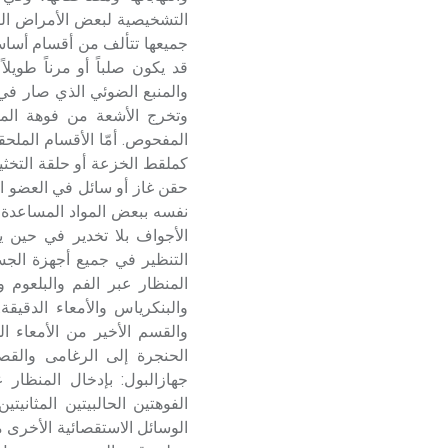
التشخيصية لبعض الأمراض القل
جميعها تتألف من أقسام أساسي
قد يكون صلباً أو مرناً طويلا
والمنبع الضوئي الذي صار في 
وتخرج الأشعة من فوهة الم
المفحوص. أمّا الأقسام الملح
كملقط الخزعة أو حلقة التخثير
حقن غاز أو سائل في العضو ا
نفسه ببعض المواد المساعدة
الأجواف بلا تخدير في حين ي
التنظير في جميع أجهزة الجسم
المنظار عبر الفم والبلعوم 
والبنكرياس والأمعاء الدقي
الحنجرة إلى الرغامى والق
جهازالبول: بإدخال المنظار ع
الفوهتين الحالبيتين المثاني
الوسائل الاستقصائية الأخرى م