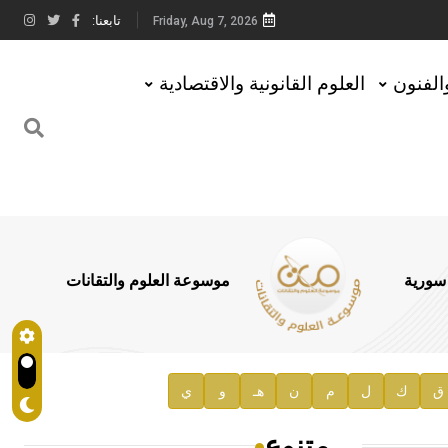
تابعنا:
Friday, Aug 7, 2026
والفنون
العلوم القانونية والاقتصادية
 سورية
موسوعة العلوم والتقانات
ق
ك
ل
م
ن
هـ
و
ي
متنوع