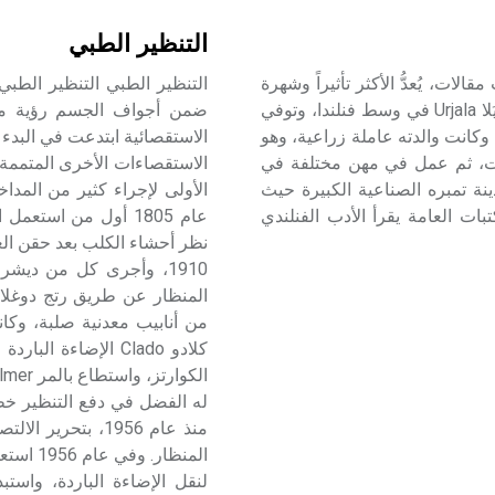
التنظير الطبي
َينو لينّا Väinö Linna، روائي وكاتب مقالات، يُعدُّ الأكثر تأثيراً وشهرة
في الأدب الفنلندي بعد الحرب العالمية الثانية. ولد في بلدة أوريَلا Urjala في وسط فنلندا، وتوفي
ضمن أجواف الجسم رؤية مباش
لمسلخ المحلي وكانت والدته عاملة زراعية، وهو
الاستقصائية ابتدعت في البدء
وات، ثم عمل في مهن مختلفة في
الاستقصاءات الأخرى المتممة
المجاورة إلى أن سافر في عام 1938 إلى مدينة تمبره الصناعية الكبيرة حيث
ت العامة يقرأ الأدب الفنلندي
كلادو Clado الإضاء
له الفضل في دفع التنظير خطو
منذ عام 1956، بت
لنقل الإضاءة الباردة، واست