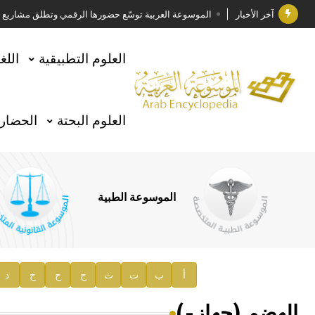
آخر الأخبار
الموسوعة العربية توسّع حضورها الرقمي وتطلق مشاريع معرف
فوز الأستاذ الدكتور وليد محمد السراقبي بجائزة كتارا ل
العلوم التطبيقية
اللغ
جائزة مجمع الملك سلمان العالمي للغة العربية 2025
الأستاذ إياد خالد الطباع مدير عام لهيئة الموسوعة العربية
العلوم البحتة
الحضارة
السيد محمد ياسين صالح وزيرا للثقافة
صدور المجلد الثامن من موسوعة الآثار في سورية
توصيات مجلس الإدارة
الموسوعة الطبية
صدور المجلد السابع من موسوعة الآثار في سورية
صدور المجلد الثامن عشر من الموسوعة الطبية
إعلان..
أ
ب
ت
ث
ج
ح
خ
د
دار الفكر الموزع الحصري لمنشورات هيئة الموسوعة العرب
الهضم (جهاز-)