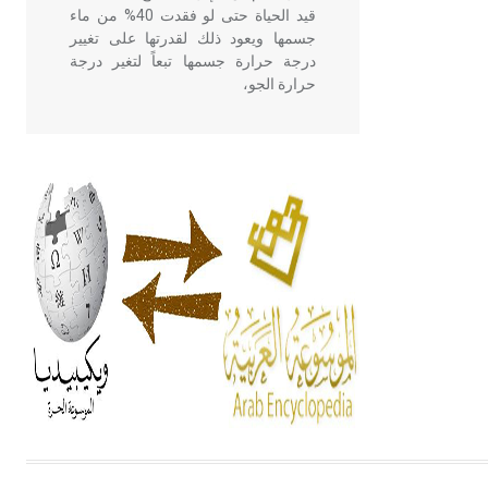
قيد الحياة حتى لو فقدت 40% من ماء
جسمها ويعود ذلك لقدرتها على تغيير
درجة حرارة جسمها تبعاً لتغير درجة
حرارة الجو،
- هل تعلم أن أبقراط كتب في الطب
أربعة مؤلفات هي: الحكم، الأدلة، تنظيم
التغذية، ورسالته في جروح الرأس.
ويعود له الفضل بأنه حرر الطب من
الدين والفلسفة.
- هل تعلم أن المرجان إفراز حيواني
يتكون في البحر ويتركب من مادة
كربونات الكلسيوم، وهو أحمر أو شديد
الحمرة وهو أجود أنواعه، ويمتاز بكبر
الحجم ويسمى الش
هل تعلم أن الأبسيد كلمة فرنسية اللفظ