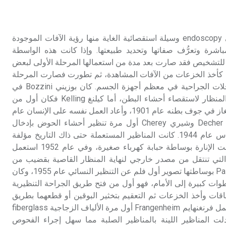
تم اعتمادها مصطلحاً أثرياً يستخدم في
العمارة عموماً وفي العمارة الدينية
الخاصة بالكنائس خصوصاً، وفي
التنظير الطبي التنظير الطبي endoscopy وسيلة استقصائية الغاية منها رؤية الآفات الموجودة
الإنكليزية أب
رة وتعرُّف صفاتها وتحديد طبيعتها. وإذا كانت هذه الواسطة
 للتشخيص فقد صارت بعد مدة من استعمالها المرحلة الأولى لبعض
- هل تعلم أن أبجر Abgar اسم معروف
 كأخذ الخزعات من الآفات المشاهدة، ثم تطورت فصارت المرحلة
جيداً يعود إلى عدد من الملوك الذين
الأولى لإجراء كثير من المداخلات الجراحية في معظم أجهزة الجسم. كان بوزيني Bozzini في
حكموا مدينة إديسا (الرها) من أبجر الأول
عام 1805 أول من استعمل المنظار لاستقصاء أحشاء البطن، أما كيلنغ Kelling فكان أول من
وحتى التاسع، وهم ينتسبون إلى أسرة
نظر أحشاء الكلب بعد حقن الغاز في جوف بطنه عام 1901، وأعاد العمل نفسه على الإنسان عام
أوسروين
1910، وأجرى كل من ديشر Decher وشيري Cherey أول مرة تنظير أحشاء الحوض بإدخال
المنظار عن طريق رتج دوغلاس عام 1944. كانت المناظير المستعملة حتى ذاك التاريخ مؤلفة
من أنابيب معدنية صلبة، وكانت الإنارة بوساطة حبابة كهرباء صغيرة، وفي عام 1952 استعمل
- هل تعلم أن الأبجدية الكنعانية تتألف من
ة الباردة التي تنتقل من مصدر خارجي لنهاية المنظار القاصية بقضيب من
/22/ علامة كتابية sign تكتب منفصلة
غير متصلة، وتعتمد المبدأ الأكوروفوني،
الكوارتز، واستطاع بالمر Palmer بوساطتها تصوير أول فلم عن التنظير النسائي عام 1955، وكان
حيث تقتصر القيمة الصوتية للعلامة الك
ات كبيرة إلى الأمام، فهو أول من فتح طريق الجراحة التنظيرية
حرير الالتصاقات وأخذ الخزعات ثم التعقيم بتخثير البوقين أو قطعهما بطريق
المنظار. وفي عام 1956 استعمل فرنغنهايم Frangenheim أول مرة الألياف الزجاجية fiberglass
بدلت المناظير اللينة بالمناظير الصلبة مما سهل إجراء الفحوص