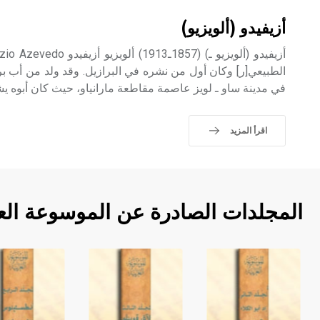
أزيفيدو (ألويزيو)
في مدينة ساو ـ لويز عاصمة مقاطعة مارانياو، حيث كان أبوه ي
اقرأ المزيد
المجلدات الصادرة عن الموسوعة الع