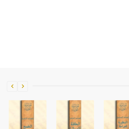
تم اعتمادها مصطلحاً أثرياً يستخدم في
العمارة عموماً وفي العمارة الدينية
الخاصة بالكنائس خصوصاً، وفي
الإنكليزية أب
- هل تعلم أن أبجر Abgar اسم معروف
جيداً يعود إلى عدد من الملوك الذين
حكموا مدينة إديسا (الرها) من أبجر الأول
وحتى التاسع، وهم ينتسبون إلى أسرة
أوسروين
- هل تعلم أن الأبجدية الكنعانية تتألف من
/22/ علامة كتابية sign تكتب منفصلة
غير متصلة، وتعتمد المبدأ الأكوروفوني،
حيث تقتصر القيمة الصوتية للعلامة الك