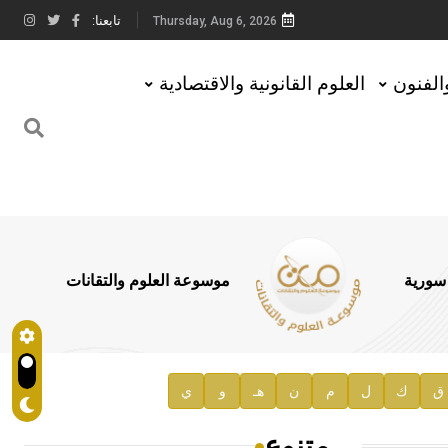
تابعنا:
Thursday, Aug 6, 2026
والفنون
العلوم القانونية والاقتصادية
 سورية
موسوعة العلوم والتقانات
ق
ك
ل
م
ن
هـ
و
ي
متنوع