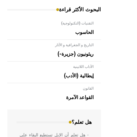
البحوث الأكثر قراءة
التقنيات (التكنولوجية)
الحاسوب
التاريخ و الجغرافية و الآثار
ريئونيون (جزيرة-)
الآداب اللاتينية
إيطالية (الأدب)
القانون
- هل تعلم أن الأبلق نوع من الفنون
الهندسية التي ارتبطت بالعمارة الإسلامية
القواعد الآمرة
في بلاد الشام ومصر خاصة، حيث يحرص
المعمار على بناء مداميكه وخاصة في
الواجهات
هل تعلم؟
- هل تعلم أن الإبل تستطيع البقاء على