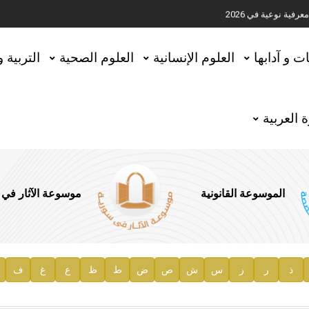
ية نوعية في 2026
تحقيق المخطوطات في العاصمة القطرية الدوحة
ات و آدابها
العلوم الإنسانية
العلوم الصحية
التربية 
 العربية
الموسوعة القانونية
موسوعة الآثار في
ذ
ر
ز
س
ش
ص
ض
ط
ظ
ع
غ
ف
ية