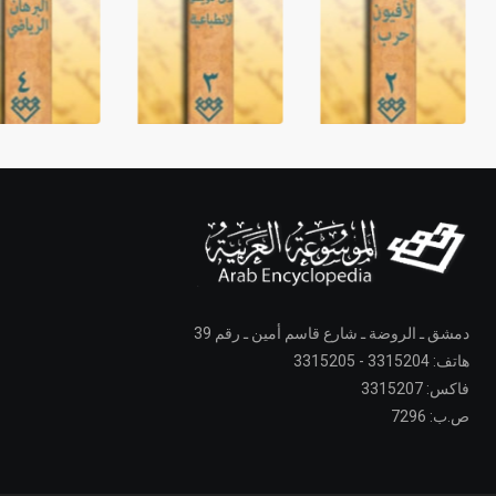
دمشق ـ الروضة ـ شارع قاسم أمين ـ رقم 39
هاتف: 3315204 - 3315205
فاكس: 3315207
ص.ب: 7296