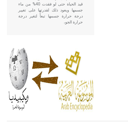
قيد الحياة حتى لو فقدت 40% من ماء
جسمها ويعود ذلك لقدرتها على تغيير
درجة حرارة جسمها تبعاً لتغير درجة
حرارة الجو،
- هل تعلم أن أبقراط كتب في الطب
أربعة مؤلفات هي: الحكم، الأدلة، تنظيم
التغذية، ورسالته في جروح الرأس.
ويعود له الفضل بأنه حرر الطب من
الدين والفلسفة.
- هل تعلم أن المرجان إفراز حيواني
يتكون في البحر ويتركب من مادة
كربونات الكلسيوم، وهو أحمر أو شديد
الحمرة وهو أجود أنواعه، ويمتاز بكبر
الحجم ويسمى الش
هل تعلم أن الأبسيد كلمة فرنسية اللفظ