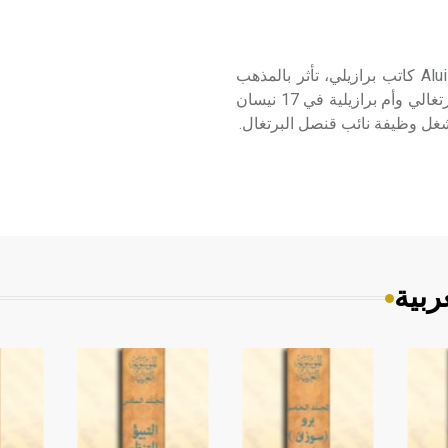
أزيفيدو (ألويزيو ـ) (1857ـ1913) ألويزيو أزيفيدو Aluizio Azevedo كاتب برازيلي، تأثر بالمذهب
الطبيعي[ر] وكان أول من نشره في البرازيل. وقد ولد من أب برتغالي وأم برازيلية في 17 نيسان
شغل وظيفة نائب قنصل البرتغال.
ربية