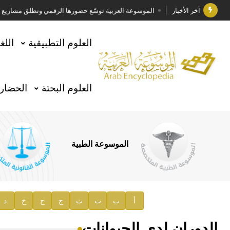
آخر الأخبار
الموسوعة العربية توسّع حضورها الرقمي وتطلق مشاريع معرف
فوز الأستاذ الدكتور وليد محمد السراقبي بجائزة كتارا ل
العلوم التطبيقية
اللغ
جائزة مجمع الملك سلمان العالمي للغة العربية 2025
الأستاذ إياد خالد الطباع مدير عام لهيئة الموسوعة العربية
العلوم البحتة
الحضارة
السيد محمد ياسين صالح وزيرا للثقافة
صدور المجلد الثامن من موسوعة الآثار في سورية
توصيات مجلس الإدارة
الموسوعة الطبية
صدور المجلد السابع من موسوعة الآثار في سورية
صدور المجلد الثامن عشر من الموسوعة الطبية
إعلان..
أ
ب
ت
ث
ج
ح
خ
د
دار الفكر الموزع الحصري لمنشورات هيئة الموسوعة العرب
الدوران لدى الحيوانات