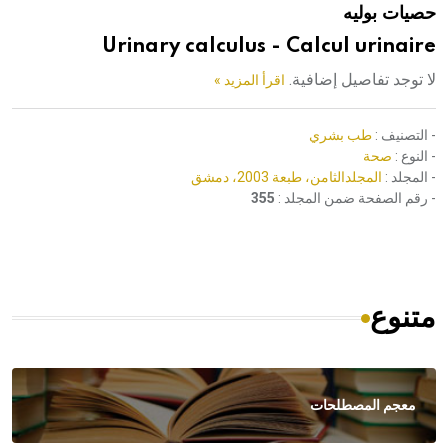
حصيات بوليه
هيئة الموسوعة العربية تطلق موسوعات جديدة في عام 2026
Urinary calculus - Calcul urinaire
لا توجد تفاصيل إضافية.
اقرأ المزيد »
- التصنيف :
طب بشري
- النوع :
صحة
- المجلد :
المجلدالثامن، طبعة 2003، دمشق
- رقم الصفحة ضمن المجلد :
355
متنوع
معجم المصطلحات