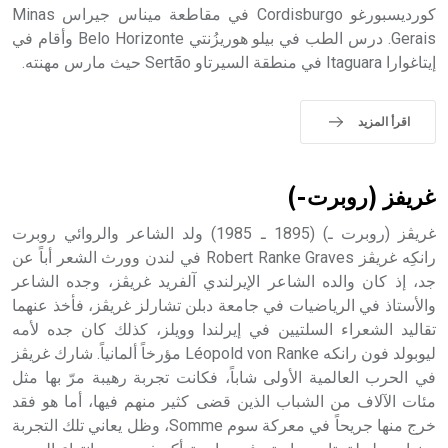
كورديسبورغو Cordisburgo في مقاطعة ميناس جيراس Minas
- هل تعلم أن أبجر Abgar اسم معروف جيداً يعود إلى عدد من
الملوك الذين حكموا مدينة إديسا (الرها) من أبجر الأول وحتى
Gerais. درس الطب في بيلو هوريزُنتي Belo Horizonte وأقام في
التاسع، وهم ينتسبون إلى أسرة أوسروين
إيتاغوارا Itaguara في منطقة السيرتاو Sertão حيث مارس مهنته.
اقرأ المزيد
- هل تعلم أن الأبجدية الكنعانية تتألف من /22/ علامة كتابية
sign تكتب منفصلة غير متصلة، وتعتمد المبدأ الأكوروفوني،
غريفز (روبرت-)
حيث تقتصر القيمة الصوتية للعلامة الك
غريڤز (روبرت ـ) (1895 ـ 1985) ولد الشاعر والروائي روبرت
رانكِه غريڤز Robert Ranke Graves في لندن وورث الشعر أباً عن
جد، إذ كان والده الشاعر الإيرلندي آلفريد غريڤز، وجده الشاعر
والأستاذ في الرياضيات في جامعة دبلن تشارلز غريڤز، فأخذ عنهما
تقاليد الشعراء السلتيين في إيرلندا وويلز، كذلك كان جده لأمه
ليوبولد فون رانكه Léopold von Ranke مؤرخاً ألمانياً. شارك غريڤز
في الحرب العالمية الأولى شاباً، فكانت تجربة رهيبة مرّ بها مثل
مئات الآلاف من الشباب الذين قضى كثير منهم فيها، أما هو فقد
خرج منها جريحاً في معركة سوم Somme، وظل يعاني تلك التجربة