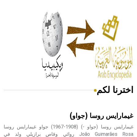
- هل تعلم أن أبقراط كتب في الطب أربعة مؤلفات هي:
الحكم، الأدلة، تنظيم التغذية، ورسالته في جروح الرأس. ويعود
له الفضل بأنه حرر الطب من الدين والفلسفة.
- هل تعلم أن المرجان إفراز حيواني يتكون في البحر ويتركب
من مادة كربونات الكلسيوم، وهو أحمر أو شديد الحمرة وهو
أجود أنواعه، ويمتاز بكبر الحجم ويسمى الش
اخترنا لكم
هل تعلم أن الأبسيد كلمة فرنسية اللفظ تم اعتمادها مصطلحاً
أثرياً يستخدم في العمارة عموماً وفي العمارة الدينية الخاصة
بالكنائس خصوصاً، وفي الإنكليزية أب
غيمارايس روسا (جواو)
غيمارايس روسا (جواو -) (1908-1967) جواو غيمارايس روسا
João Guimarães Rosa روائي وقاص برازيلي ولد في