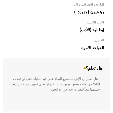
التاريخ و الجغرافية و الآثار
ريئونيون (جزيرة-)
الآداب اللاتينية
إيطالية (الأدب)
القانون
- هل تعلم أن الأبلق نوع من الفنون الهندسية التي ارتبطت
بالعمارة الإسلامية في بلاد الشام ومصر خاصة، حيث يحرص
القواعد الآمرة
المعمار على بناء مداميكه وخاصة في الواجهات
هل تعلم؟
- هل تعلم أن الإبل تستطيع البقاء على قيد الحياة حتى لو فقدت
40% من ماء جسمها ويعود ذلك لقدرتها على تغيير درجة حرارة
جسمها تبعاً لتغير درجة حرارة الجو،