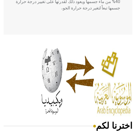
40% من ماء جسمها ويعود ذلك لقدرتها على تغيير درجة حرارة
جسمها تبعاً لتغير درجة حرارة الجو،
- هل تعلم أن أبقراط كتب في الطب أربعة مؤلفات هي:
الحكم، الأدلة، تنظيم التغذية، ورسالته في جروح الرأس. ويعود
له الفضل بأنه حرر الطب من الدين والفلسفة.
- هل تعلم أن المرجان إفراز حيواني يتكون في البحر ويتركب
من مادة كربونات الكلسيوم، وهو أحمر أو شديد الحمرة وهو
أجود أنواعه، ويمتاز بكبر الحجم ويسمى الش
اخترنا لكم
هل تعلم أن الأبسيد كلمة فرنسية اللفظ تم اعتمادها مصطلحاً