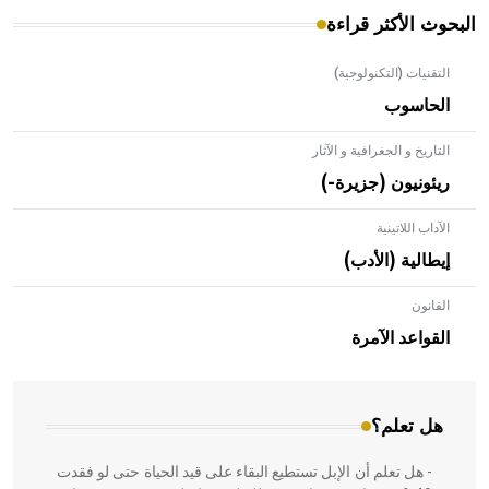
البحوث الأكثر قراءة
التقنيات (التكنولوجية)
الحاسوب
التاريخ و الجغرافية و الآثار
ريئونيون (جزيرة-)
الآداب اللاتينية
إيطالية (الأدب)
القانون
- هل تعلم أن الأبلق نوع من الفنون الهندسية التي ارتبطت
بالعمارة الإسلامية في بلاد الشام ومصر خاصة، حيث يحرص
القواعد الآمرة
المعمار على بناء مداميكه وخاصة في الواجهات
هل تعلم؟
- هل تعلم أن الإبل تستطيع البقاء على قيد الحياة حتى لو فقدت