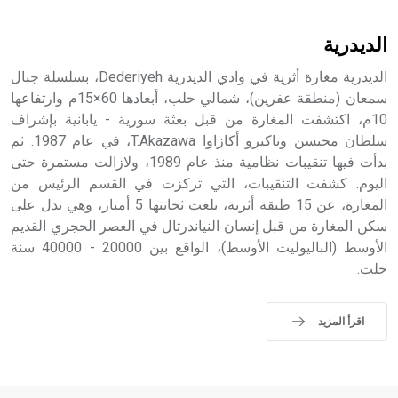
أثرياً يستخدم في العمارة عموماً وفي العمارة الدينية الخاصة
بالكنائس خصوصاً، وفي الإنكليزية أب
الديدرية
الديدرية مغارة أثرية في وادي الديدرية Dederiyeh، بسلسلة جبال
سمعان (منطقة عفرين)، شمالي حلب، أبعادها 60×15م وارتفاعها
10م، اكتشفت المغارة من قبل بعثة سورية - يابانية بإشراف
- هل تعلم أن أبجر Abgar اسم معروف جيداً يعود إلى عدد من
الملوك الذين حكموا مدينة إديسا (الرها) من أبجر الأول وحتى
سلطان محيسن وتاكيرو أكازاوا T.Akazawa، في عام 1987. ثم
التاسع، وهم ينتسبون إلى أسرة أوسروين
بدأت فيها تنقيبات نظامية منذ عام 1989، ولازالت مستمرة حتى
اليوم. كشفت التنقيبات، التي تركزت في القسم الرئيس من
المغارة، عن 15 طبقة أثرية، بلغت ثخانتها 5 أمتار، وهي تدل على
سكن المغارة من قبل إنسان النياندرتال في العصر الحجري القديم
الأوسط (الباليوليت الأوسط)، الواقع بين 20000 - 40000 سنة
- هل تعلم أن الأبجدية الكنعانية تتألف من /22/ علامة كتابية
خلت.
sign تكتب منفصلة غير متصلة، وتعتمد المبدأ الأكوروفوني،
حيث تقتصر القيمة الصوتية للعلامة الك
اقرأ المزيد