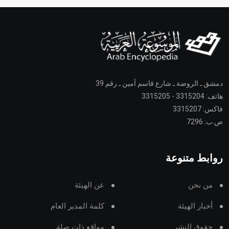
دمشق ـ الروضة ـ شارع قاسم أمين ـ رقم 39
هاتف: 3315204 - 3315205
فاكس: 3315207
ص.ب: 7296
روابط متنوعة
من نحن
عن الهيئة
أخبار الهيئة
كلمة المدير العام
حقوق النشر
مواقع ذات صلة