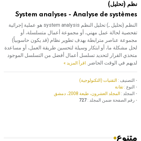
نظم (تحليل)
هيئة الموسوعة العربية تطلق موسوعات جديدة في عام 2026
System analyses - Analyse de systèmes
النظم (تحليل ـ) تحليل النظم system analysis هو عملية إجرائية
تفحصية لحالة عمل مهني، أو مجموعة أعمال متسلسلة، أو
مجموعة عناصر مترابطة بهدف تطوير نظام (قد يكون حاسوبياً)
لحل مشكلة ما، أو ابتكار وسيلة لتحسين طريقة العمل، أو مساعدة
متخذي القرار لتحديد تسلسل أعمال أفضل من التسلسل الموجود
لديهم في الوقت الحاضر.
اقرأ المزيد »
- التصنيف :
التقنيات (التكنولوجية)
- النوع :
تقانة
- المجلد :
المجلد العشرون، طبعة 2008، دمشق
- رقم الصفحة ضمن المجلد :
727
متنوع