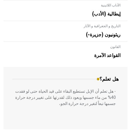
الآداب اللاتينية
إيطالية (الأدب)
التاريخ و الجغرافية و الآثار
ريئونيون (جزيرة-)
القانون
- هل تعلم أن الأبلق نوع من الفنون الهندسية التي ارتبطت
بالعمارة الإسلامية في بلاد الشام ومصر خاصة، حيث يحرص
القواعد الآمرة
المعمار على بناء مداميكه وخاصة في الواجهات
هل تعلم؟
- هل تعلم أن الإبل تستطيع البقاء على قيد الحياة حتى لو فقدت
40% من ماء جسمها ويعود ذلك لقدرتها على تغيير درجة حرارة
جسمها تبعاً لتغير درجة حرارة الجو،