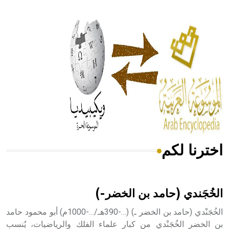
- هل تعلم أن أبقراط كتب في الطب أربعة مؤلفات هي:
الحكم، الأدلة، تنظيم التغذية، ورسالته في جروح الرأس. ويعود
له الفضل بأنه حرر الطب من الدين والفلسفة.
- هل تعلم أن المرجان إفراز حيواني يتكون في البحر ويتركب
من مادة كربونات الكلسيوم، وهو أحمر أو شديد الحمرة وهو
أجود أنواعه، ويمتاز بكبر الحجم ويسمى الش
اخترنا لكم
هل تعلم أن الأبسيد كلمة فرنسية اللفظ تم اعتمادها مصطلحاً
أثرياً يستخدم في العمارة عموماً وفي العمارة الدينية الخاصة
بالكنائس خصوصاً، وفي الإنكليزية أب
الخُجَندي (حامد بن الخضر-)
الخُجَنْدي (حامد بن الخضر ـ) (…-390هـ/…-1000م) أبو محمود حامد
بن الخضر الخُجَنْدي من كبار علماء الفلك والرياضيات، يُنسب