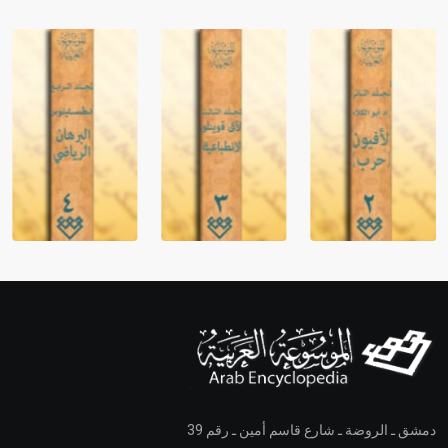
دمشق ـ الروضة ـ شارع قاسم أمين ـ رقم 39