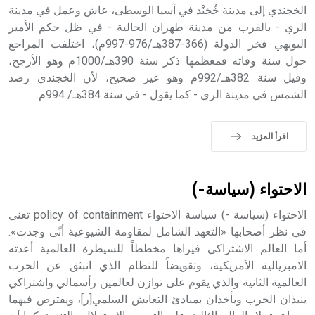
الخجندي إلى مدينة خُجَنْد في آسيا الوسطى، عاش وعمل في مدينة
- هل تعلم أن أبجر Abgar اسم معروف جيداً يعود إلى عدد من
الملوك الذين حكموا مدينة إديسا (الرها) من أبجر الأول وحتى
الري - بالقرب من مدينة طهران الحالية - في ظل حكم الأمير
التاسع، وهم ينتسبون إلى أسرة أوسروين
البويهي فخر الدولة (366-387هـ/976-997م)، اختلفت المراجع
حول سنة وفاته فمعظمها ذكر سنة 390هـ/1000م وهو الأرجح،
وقيل سنة 382هـ/992م وهو غير صحيح، لأن الخجندي رصد
الشمس في مدينة الري - كما يقول - في سنة 384هـ/ 994م.
- هل تعلم أن الأبجدية الكنعانية تتألف من /22/ علامة كتابية
sign تكتب منفصلة غير متصلة، وتعتمد المبدأ الأكوروفوني،
اقرأ المزيد
حيث تقتصر القيمة الصوتية للعلامة الك
الاحتواء (سياسة-)
الاحتواء (سياسة -) سياسة الاحتواء policy of containment تعني
في نظر أصحابها «التعهد الشامل لمقاومة الشيوعية أنّى وجدت».
أما العالم الاشتراكي فيراها مخططاً للسيطرة العالمية أعدته
الامبريالية الأمريكية، وتقويضاً للنظام الذي انبثق عن الحرب
العالمية الثانية والذي يقوم على توازن لعالمين رأسمالي واشتراكي
ينبذان الحرب ويأخذان بمبادئ التعايش السلمي[ر]، ويفترض فيهما