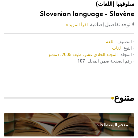
سلوفينيا (اللغات)
هيئة الموسوعة العربية تطلق موسوعات جديدة في عام 2026
Slovenian language - Slovène
لا توجد تفاصيل إضافية.
اقرأ المزيد »
- التصنيف :
اللغة
- النوع :
لغات
- المجلد :
المجلد الحادي عشر، طبعة 2005، دمشق
- رقم الصفحة ضمن المجلد :
107
متنوع
معجم المصطلحات