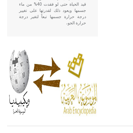
قيد الحياة حتى لو فقدت 40% من ماء
جسمها ويعود ذلك لقدرتها على تغيير
درجة حرارة جسمها تبعاً لتغير درجة
حرارة الجو،
- هل تعلم أن أبقراط كتب في الطب
أربعة مؤلفات هي: الحكم، الأدلة، تنظيم
التغذية، ورسالته في جروح الرأس.
ويعود له الفضل بأنه حرر الطب من
الدين والفلسفة.
- هل تعلم أن المرجان إفراز حيواني
يتكون في البحر ويتركب من مادة
كربونات الكلسيوم، وهو أحمر أو شديد
الحمرة وهو أجود أنواعه، ويمتاز بكبر
الحجم ويسمى الش
هل تعلم أن الأبسيد كلمة فرنسية اللفظ