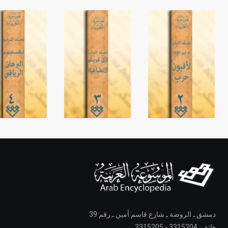
دمشق ـ الروضة ـ شارع قاسم أمين ـ رقم 39
هاتف: 3315204 - 3315205