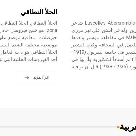
الحلأ النطاقي
أبركرومبي (لاسيلس - ) (1881 - 1938) لاسيلس أبركرومبي Lascelles Abercrombie شاعر
رين. ولد في أشتن على نهر مرزي
Ashton upon Mersey ودرس في كلية مولفرن Malvern College في مقاطعة ووستر وبعدها
حويصلات متعاقبة تتوضع على
قبل أن يمضي للعمل في الصحافة وكتابة الشعر
موضعية مختلفة الشدة. السبب
في مدينة ليفربول على الساحل الغربي لإنكلترة. عمل مدرساً للشعر في جامعة ليفربول (1919-
1922) ثم أستاذاً للأدب الإنكليزي في جامعة ليدز (1922- 1929) ثم أستاذاً للإنكليزية وآدابها في
أحد الفيروسات الحلئية التي تنت
جامعة لندن (1929- 1935)، وللأدب الإنكليزي في جامعة أكسفورد (1935- 1938) قبل أن توافيه
اقرأ المزيد
ربية