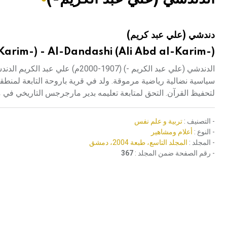
هيئة الموسوعة العربية تطلق موسوعات جديدة في عام 2026
دندشي (علي عبد كريم)
Karim-) - Al-Dandashi (Ali Abd al-Karim-)
الدندشي (علي عبد الكريم -) (07
سياسية نضالية رياضية مرموقة. ولد في قرية باروحة التابعة لمنطقة
لتحفيظ القرآن. التحق لمتابعة تعليمه بدير مارجرجس التاريخي في منطقة ص
- التصنيف :
تربية و علم نفس
- النوع :
أعلام ومشاهير
- المجلد :
المجلد التاسع، طبعة 2004، دمشق
- رقم الصفحة ضمن المجلد :
367