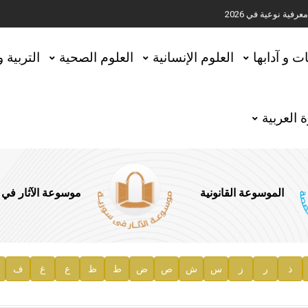
ية نوعية في 2026
تحقيق المخطوطات في العاصمة القطرية الدوحة
ات و آدابها
العلوم الإنسانية
العلوم الصحية
التربية 
 العربية
الموسوعة القانونية
موسوعة الآثار في
ذ
ر
ز
س
ش
ص
ض
ط
ظ
ع
غ
ف
ية