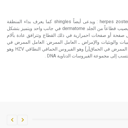
تم اعتمادها مصطلحاً أثرياً يستخدم في
العمارة عموماً وفي العمارة الدينية
الخاصة بالكنائس خصوصاً، وفي
الحلأ النطاقي الحلأ النطاقيherpes zoster : ويدعى أيضاً shingles كما يعرف بداء المنطقة
الإنكليزية أب
zona، هو خمج فيروسي حاد يصيب قطاعاً من الجلد dermatome في جانب واحد ويتميز بتشكل
 صفحة أو صفحات احمرارية في ذلك القطاع وتترافق عادة بآلام
- هل تعلم أن أبجر Abgar اسم معروف
يات والوبئيات والإمراض ـ العامل الممرض: العامل الممرض في
جيداً يعود إلى عدد من الملوك الذين
الحلأ النطاقي هو ذات العامل الممرض في الحماق[ر] وهو الفيروس الحماقي النطاقي HZV وهو
حكموا مدينة إديسا (الرها) من أبجر الأول
سب إلى مجموعة الفيروسات الدناوية DNA .
وحتى التاسع، وهم ينتسبون إلى أسرة
أوسروين
- هل تعلم أن الأبجدية الكنعانية تتألف من
/22/ علامة كتابية sign تكتب منفصلة
غير متصلة، وتعتمد المبدأ الأكوروفوني،
حيث تقتصر القيمة الصوتية للعلامة الك