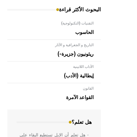
البحوث الأكثر قراءة
التقنيات (التكنولوجية)
الحاسوب
التاريخ و الجغرافية و الآثار
ريئونيون (جزيرة-)
الآداب اللاتينية
إيطالية (الأدب)
القانون
- هل تعلم أن الأبلق نوع من الفنون
الهندسية التي ارتبطت بالعمارة الإسلامية
القواعد الآمرة
في بلاد الشام ومصر خاصة، حيث يحرص
المعمار على بناء مداميكه وخاصة في
الواجهات
هل تعلم؟
- هل تعلم أن الإبل تستطيع البقاء على