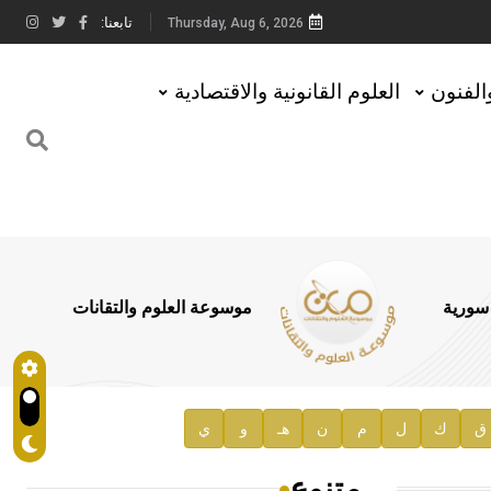
تابعنا:
Thursday, Aug 6, 2026
والفنون
العلوم القانونية والاقتصادية
 سورية
موسوعة العلوم والتقانات
ق
ك
ل
م
ن
هـ
و
ي
متنوع