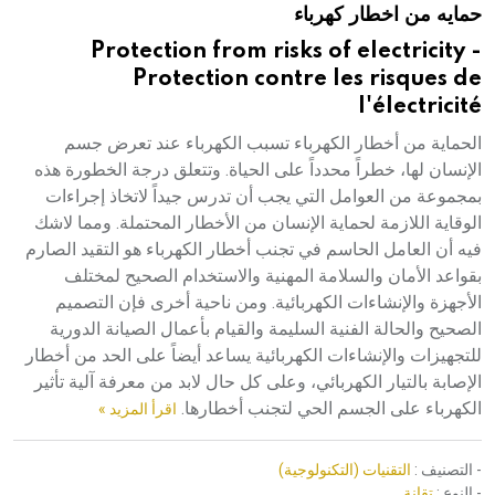
حمايه من اخطار كهرباء
هيئة الموسوعة العربية تطلق موسوعات جديدة في عام 2026
Protection from risks of electricity -
Protection contre les risques de
l'électricité
الحماية من أخطار الكهرباء تسبب الكهرباء عند تعرض جسم
الإنسان لها، خطراً محدداً على الحياة. وتتعلق درجة الخطورة هذه
بمجموعة من العوامل التي يجب أن تدرس جيداً لاتخاذ إجراءات
الوقاية اللازمة لحماية الإنسان من الأخطار المحتملة. ومما لاشك
فيه أن العامل الحاسم في تجنب أخطار الكهرباء هو التقيد الصارم
بقواعد الأمان والسلامة المهنية والاستخدام الصحيح لمختلف
الأجهزة والإنشاءات الكهربائية. ومن ناحية أخرى فإن التصميم
الصحيح والحالة الفنية السليمة والقيام بأعمال الصيانة الدورية
للتجهيزات والإنشاءات الكهربائية يساعد أيضاً على الحد من أخطار
الإصابة بالتيار الكهربائي، وعلى كل حال لابد من معرفة آلية تأثير
الكهرباء على الجسم الحي لتجنب أخطارها.
اقرأ المزيد »
- التصنيف :
التقنيات (التكنولوجية)
- النوع :
تقانة