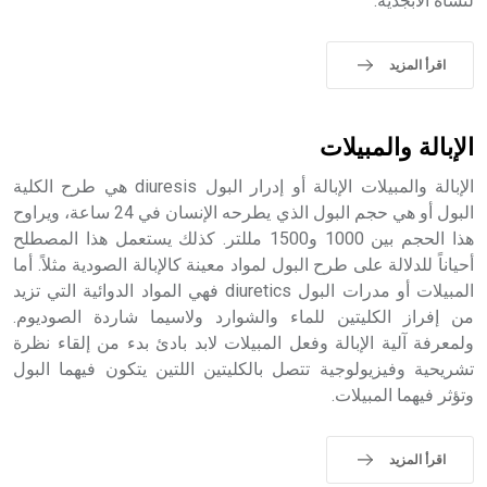
لنشأة الأبجدية.
- هل تعلم أن الأبجدية الكنعانية تتألف من /22/ علامة كتابية
sign تكتب منفصلة غير متصلة، وتعتمد المبدأ الأكوروفوني،
حيث تقتصر القيمة الصوتية للعلامة الك
اقرأ المزيد
الإبالة والمبيلات
الإبالة والمبيلات الإبالة أو إدرار البول diuresis هي طرح الكلية
البول أو هي حجم البول الذي يطرحه الإنسان في 24 ساعة، ويراوح
هذا الحجم بين 1000 و1500 مللتر. كذلك يستعمل هذا المصطلح
أحياناً للدلالة على طرح البول لمواد معينة كالإبالة الصودية مثلاً. أما
المبيلات أو مدرات البول diuretics فهي المواد الدوائية التي تزيد
من إفراز الكليتين للماء والشوارد ولاسيما شاردة الصوديوم.
ولمعرفة آلية الإبالة وفعل المبيلات لابد بادئ بدء من إلقاء نظرة
تشريحية وفيزيولوجية تتصل بالكليتين اللتين يتكون فيهما البول
وتؤثر فيهما المبيلات.
اقرأ المزيد