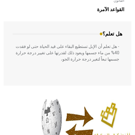
القانون
- هل تعلم أن الأبلق نوع من الفنون الهندسية التي ارتبطت
بالعمارة الإسلامية في بلاد الشام ومصر خاصة، حيث يحرص
القواعد الآمرة
المعمار على بناء مداميكه وخاصة في الواجهات
هل تعلم؟
- هل تعلم أن الإبل تستطيع البقاء على قيد الحياة حتى لو فقدت
40% من ماء جسمها ويعود ذلك لقدرتها على تغيير درجة حرارة
جسمها تبعاً لتغير درجة حرارة الجو،
- هل تعلم أن أبقراط كتب في الطب أربعة مؤلفات هي:
الحكم، الأدلة، تنظيم التغذية، ورسالته في جروح الرأس. ويعود
له الفضل بأنه حرر الطب من الدين والفلسفة.