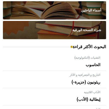
أسماء الباحثين
شراء النسخة الورقية
البحوث الأكثر قراءة
التقنيات (التكنولوجية)
الحاسوب
التاريخ و الجغرافية و الآثار
ريئونيون (جزيرة-)
الآداب اللاتينية
إيطالية (الأدب)