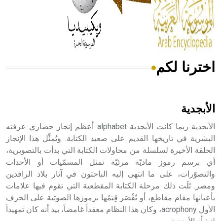
- هل تعلم أن المرجان إفراز حيواني يتكون في البحر ويتركب
من مادة كربونات الكلسيوم، وهو أحمر أو شديد الحمرة وهو
أجود أنواعه، ويمتاز بكبر الحجم ويسمى الش
اخترنا لكم
هل تعلم أن الأبسيد كلمة فرنسية اللفظ تم اعتمادها مصطلحاً
أثرياً يستخدم في العمارة عموماً وفي العمارة الدينية الخاصة
بالكنائس خصوصاً، وفي الإنكليزية أب
الأبجدية
الأبجدية ربما كانت الأبجدية alphabet أعظم إنجاز حضاري عرفته
البشرية في تاريخها القديم على صعيد الكتابة. ويُمثِّل هذا الإنجاز
الحلقة الأخيرة لسلسلة من محاولات الكتابة التي بدأت بالتصويرية،
- هل تعلم أن أبجر Abgar اسم معروف جيداً يعود إلى عدد من
الملوك الذين حكموا مدينة إديسا (الرها) من أبجر الأول وحتى
أي برسم رموز ماديّة مرئيّة تمثل المسمّيات أو الأحداث
التاسع، وهم ينتسبون إلى أسرة أوسروين
والتصوّرات، على ما انتهى إليه الباحثون في آثار بلاد الرافدين
ومصر. تَلَت ذلك مرحلة الكتابة المقطعية التي تقوم فيها علامات
بأعيانها مقام مقاطع، أو تُقْصَر قِيَمُها برموزها الصوتية على الحرف
الأول acrophony، وكان هذا النظام معقداً غامضاً، بيد أنه كان تمهيداً