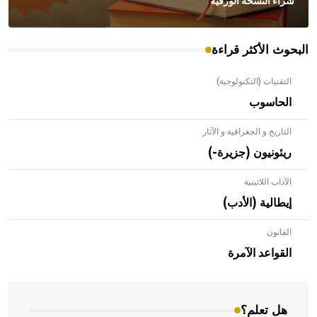
شراء النسخة الورقية
البحوث الأكثر قراءة
التقنيات (التكنولوجية)
الحاسوب
التاريخ و الجغرافية و الآثار
ريئونيون (جزيرة-)
الآداب اللاتينية
إيطالية (الأدب)
القانون
- هل تعلم أن الأبلق نوع من الفنون الهندسية التي ارتبطت
بالعمارة الإسلامية في بلاد الشام ومصر خاصة، حيث يحرص
القواعد الآمرة
المعمار على بناء مداميكه وخاصة في الواجهات
هل تعلم؟