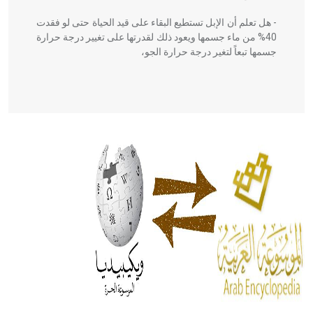
- هل تعلم أن الإبل تستطيع البقاء على قيد الحياة حتى لو فقدت
40% من ماء جسمها ويعود ذلك لقدرتها على تغيير درجة حرارة
جسمها تبعاً لتغير درجة حرارة الجو،
- هل تعلم أن أبقراط كتب في الطب أربعة مؤلفات هي:
الحكم، الأدلة، تنظيم التغذية، ورسالته في جروح الرأس. ويعود
له الفضل بأنه حرر الطب من الدين والفلسفة.
- هل تعلم أن المرجان إفراز حيواني يتكون في البحر ويتركب
من مادة كربونات الكلسيوم، وهو أحمر أو شديد الحمرة وهو
أجود أنواعه، ويمتاز بكبر الحجم ويسمى الش