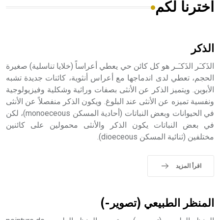
اخترنا لكم
هل تعلم أن الأبسيد كلمة فرنسية اللفظ تم اعتمادها مصطلحاً
أثرياً يستخدم في العمارة عموماً وفي العمارة الدينية الخاصة
بالكنائس خصوصاً، وفي الإنكليزية أب
الذكر
الذَكـَر الذَكـَـر هو كل كائن حي يعطي أعراساً (خلايا تناسلية) صغيرة
الحجم، تعطي لدى اندماجها مع أعراس أنثوية، كائنات جديدة تشبه
الأبوين. ويتميز الذكر عن الأنثى بصفات وراثية وشكلية وفيزيولوجية
- هل تعلم أن أبجر Abgar اسم معروف جيداً يعود إلى عدد من
الملوك الذين حكموا مدينة إديسا (الرها) من أبجر الأول وحتى
ونفسية تميزه عن الأنثى عند البلوغ. ويكون الذكر منفصلاً عن الأنثى
التاسع، وهم ينتسبون إلى أسرة أوسروين
في الحيوانات وبعض النباتات (أحادية المسكن monoeceous)، لكن
في بعض النباتات يكون الذكر والأنثى محمولين على كائنين
مختلفين (ثنائية المسكن dioeceous).
- هل تعلم أن الأبجدية الكنعانية تتألف من /22/ علامة كتابية
اقرأ المزيد
sign تكتب منفصلة غير متصلة، وتعتمد المبدأ الأكوروفوني،
حيث تقتصر القيمة الصوتية للعلامة الك
المنظر الطبيعي (تصوير-)