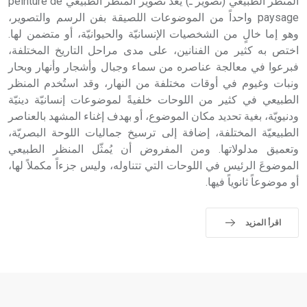
المنظر الطبيعي (تصوير ـ) يعد تصوير المنظر الطبيعي peinture de
paysage واحداً من الموضوعات اللصيقة بفن الرسم والتصوير،
وهو إما خالٍ من الشخصيات الإنسانيّة والحيوانيّة، أو متضمن لها.
اختص به كثير من الفنانين، على مدى مراحل التاريخ المختلفة،
فبرعوا في معالجة عناصره من سماء وجبال وأشجار وأنهار وبحار
ونبات وغيوم في أوقات مختلفة من النهار، وقد استُخدم المنظر
الطبيعي في كثير من اللوحات خلفيةً لموضوعات إنسانيّة دينيّة
ودنيويّة، بغية تحديد مكان الموضوع، أو بهدف إغناء المشهد بالعناصر
الطبيعيّة المختلفة، إضافة إلى ترسيخ جماليات اللوحة البصريّة،
وتعميق مدلولاتها. ومن المفروض أن يُمثّل المنظر الطبيعي
الموضوعَ الرئيس في اللوحات التي تتناوله، وليس جزءاً مكملاً لها،
أو موضوعاً ثانوياً فيها.
اقرأ المزيد