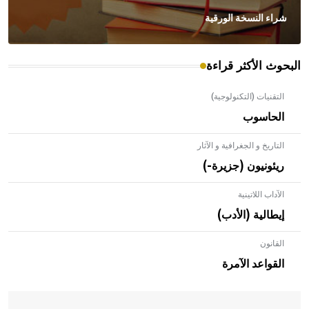
شراء النسخة الورقية
البحوث الأكثر قراءة
التقنيات (التكنولوجية)
الحاسوب
التاريخ و الجغرافية و الآثار
ريئونيون (جزيرة-)
الآداب اللاتينية
إيطالية (الأدب)
القانون
- هل تعلم أن الأبلق نوع من الفنون الهندسية التي ارتبطت
بالعمارة الإسلامية في بلاد الشام ومصر خاصة، حيث يحرص
القواعد الآمرة
المعمار على بناء مداميكه وخاصة في الواجهات