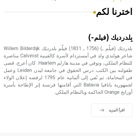
اخترنا لكم
هل تعلم أن الأبسيد كلمة فرنسية اللفظ تم اعتمادها مصطلحاً
أثرياً يستخدم في العمارة عموماً وفي العمارة الدينية الخاصة
بالكنائس خصوصاً، وفي الإنكليزية أب
بِلدرديك (فيلم-)
بلدرديَك (فيلّم ـ) (1756 ـ 1831) فيلّم بلدرديَك Willem Bilderdijk
شاعر هولندي ولد في أمستردام لأسرة كالفينية Calvinist مناصرة
للنظام الملكي، وتوفي في مدينة هارلم Haarlem. كان أعرج، قضى
- هل تعلم أن أبجر Abgar اسم معروف جيداً يعود إلى عدد من
الملوك الذين حكموا مدينة إديسا (الرها) من أبجر الأول وحتى
طفولته بين الكتب. درس الحقوق في جامعة ليدن Leiden وعمل
التاسع، وهم ينتسبون إلى أسرة أوسروين
في المحاماة، ثم نُفي إلى ألمانية عام 1795 لرفضه إعلان الولاء
لجمهورية باتافيا Batavia التي أقامتها فرنسة إثر الإطاحة بأسرة
أورانج Orange الحاكمة وبالنظام الملكي.
- هل تعلم أن الأبجدية الكنعانية تتألف من /22/ علامة كتابية
اقرأ المزيد
sign تكتب منفصلة غير متصلة، وتعتمد المبدأ الأكوروفوني،
حيث تقتصر القيمة الصوتية للعلامة الك