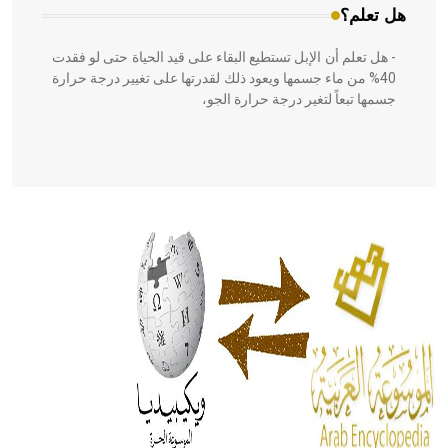
هل تعلم؟
- هل تعلم أن الإبل تستطيع البقاء على قيد الحياة حتى لو فقدت
40% من ماء جسمها ويعود ذلك لقدرتها على تغيير درجة حرارة
جسمها تبعاً لتغير درجة حرارة الجو،
- هل تعلم أن أبقراط كتب في الطب أربعة مؤلفات هي:
الحكم، الأدلة، تنظيم التغذية، ورسالته في جروح الرأس. ويعود
له الفضل بأنه حرر الطب من الدين والفلسفة.
- هل تعلم أن المرجان إفراز حيواني يتكون في البحر ويتركب
من مادة كربونات الكلسيوم، وهو أحمر أو شديد الحمرة وهو
أجود أنواعه، ويمتاز بكبر الحجم ويسمى الش