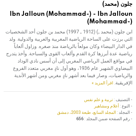
جلون (محمد)
هيئة الموسوعة العربية تطلق موسوعات جديدة في عام 2026
Ibn Jalloun (Mohammad-) - Ibn Jalloun
(Mohammad-)
ابن جلون (محمد ـ) (1912 ـ 1997) محمد بن جلون أحد الشخصيات
التي برزت على الساحة الرياضية المغربية والعربية والدولية. ولد
في الدار البيضاء وكان مولعاً بالرياضة منذ صغره. وزاول ألعاباً
رياضية عدة أبرزها كرة القدم وألعاب القوى والسباحة. وأخذ يتدرج
في مواقع العمل الرياضي المغربي إلى أن أسس نادي الوداد
البيضاوي الشهير عام 1936، وهو أول نادٍ مغربي متعدد الفروع
والرياضيات، وصار فيما بعد أشهر نادٍ مغربي ومن أشهر الأندية
الإفريقية.
اقرأ المزيد »
- التصنيف :
تربية و علم نفس
- النوع :
أعلام ومشاهير
- المجلد :
المجلد السابع، طبعة 2003، دمشق
- رقم الصفحة ضمن المجلد :
656