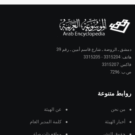
دمشق ـ الروضة ـ شارع قاسم أمين ـ رقم 39
هاتف: 3315204 - 3315205
فاكس: 3315207
ص.ب: 7296
روابط متنوعة
من نحن
عن الهيئة
أخبار الهيئة
كلمة المدير العام
حقوق النشر
مواقع ذات صلة