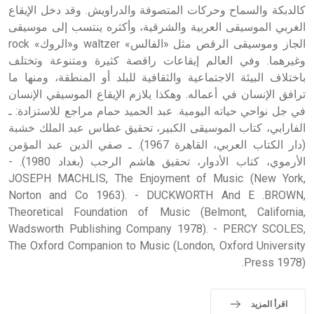
كالدبكة والسماح وحركات المتصوفة والدراويش. وقد دخل الإيقاع
الغربي الموسيقى العربية والشرقية، وأكثره ينتسب إلى موسيقى
الجاز وموسيقى الرقص مثل «الفالس» waltzer و«الروك» rock
وغيرهما. وفي العالم إيقاعات راقصة كثيرة ومتنوعة وتختلف
باختلاف البيئة الاجتماعية والثقافية للبلد أو المنطقة، ومنها ما
ترافق الإنسان في أعماله. وهكذا يلازم الإيقاع الموسيقي الإنسان
في جل نواحي حياته اليومية. عبد الحميد حمام مراجع للاستزادة: ـ
الفارابي، كتاب الموسيقى الكبير، تحقيق غطاس عبد الملك خشبة
(دار الكتاب العربي، القاهرة 1967). ـ صفي الدين عبد المؤمن
الأرموي، كتاب الأدوار، تحقيق هاشم الرجب (بغداد 1980). -
JOSEPH MACHLIS, The Enjoyment of Music (New York,
Norton and Co 1963). - DUCKWORTH And E .BROWN,
Theoretical Foundation of Music (Belmont, California,
Wadsworth Publishing Company 1978). - PERCY SCOLES,
The Oxford Companion to Music (London, Oxford University
Press 1978).
اقرأ المزيد