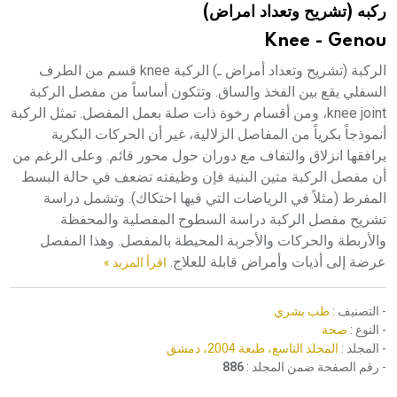
ركبه (تشريح وتعداد امراض)
هيئة الموسوعة العربية تطلق موسوعات جديدة في عام 2026
Knee - Genou
الركبة (تشريح وتعداد أمراض ـ) الركبة knee قسم من الطرف
السفلي يقع بين الفخذ والساق. وتتكون أساساً من مفصل الركبة
knee joint، ومن أقسام رخوة ذات صلة بعمل المفصل. تمثل الركبة
أنموذجاً بكرياً من المفاصل الزلالية، غير أن الحركات البكرية
يرافقها انزلاق والتفاف مع دوران حول محور قائم. وعلى الرغم من
أن مفصل الركبة متين البنية فإن وظيفته تضعف في حالة البسط
المفرط (مثلاً في الرياضات التي فيها احتكاك). وتشمل دراسة
تشريح مفصل الركبة دراسة السطوح المفصلية والمحفظة
والأربطة والحركات والأجربة المحيطة بالمفصل. وهذا المفصل
عرضة إلى أذيات وأمراض قابلة للعلاج.
اقرأ المزيد »
- التصنيف :
طب بشري
- النوع :
صحة
- المجلد :
المجلد التاسع، طبعة 2004، دمشق
- رقم الصفحة ضمن المجلد :
886