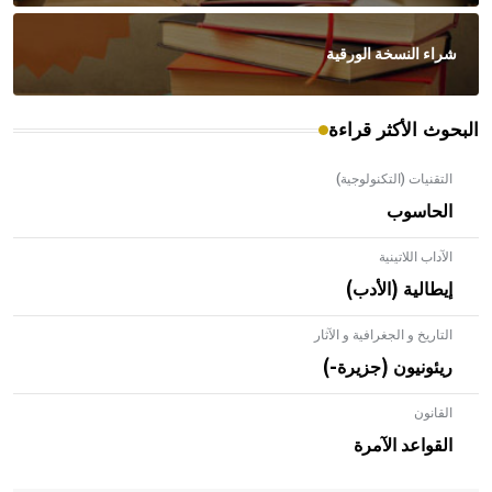
شراء النسخة الورقية
البحوث الأكثر قراءة
التقنيات (التكنولوجية)
الحاسوب
الآداب اللاتينية
إيطالية (الأدب)
التاريخ و الجغرافية و الآثار
ريئونيون (جزيرة-)
القانون
- هل تعلم أن الأبلق نوع من الفنون الهندسية التي ارتبطت
بالعمارة الإسلامية في بلاد الشام ومصر خاصة، حيث يحرص
القواعد الآمرة
المعمار على بناء مداميكه وخاصة في الواجهات