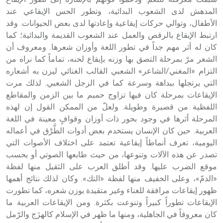
المدهش لدى الشعوب البدائية، وتطور الحس الإيقاعي عند
الأطفال، وتوالي حركات إيقاعية وإعادتها لدى بعض الحيوانات. وقد
ارتبط الإيقاع بالرقص والعمل عند الشعوب القديمة والبدائية؛ كما
كان له أثر مهم جداً في تطور اللغة وأوزان شعرها. ومعروف أن
الشعر مرّ بمرحلة التصق بها وزنه بإيقاع لحنه، تماماً كما نراه من
التزام «المغني/الشاعر» الشعبي القالب الغنائي ليزن به أشعاره
التي يرتجلها ببداهة وسرعة كما في الزجل الشعبي. لذلك مرت
الإيقاعات بمرحلة كان فيها تزاوج حميم ما بين الزمن والمقاطع
اللفظية من قصيرة وطويلة. ولعلّ من الممكن القول إن لهذه
المرحلة أثرها في وجود بحور ذات أوزان وقوافٍ معينة في اللغة
العربية. حين كان الإنسان يستخدم بعض أدوات الطَّرْق في أعماله
اليومية، تعرف أنماطاً إيقاعية تعتمد على اختلاف الأصوات التي
تصدر عن هذه الآلات وتنوعها، من حيث طابعها الصوتي أو بحسب
موقع الضرب عليها. وقد أطلق العرب على الثقيل منها لفظة
«الدمّ»، وعلى الخفيف منها لفظة «التك». وكان لذلك نتائج أهمها
ظهور إيقاعات مرافقة للغناء وغير متقيدة بوزن شعره، كما تطورت
الإيقاعات تطوراً كبيراً وتنوعت بكثرة. ومن الإيقاعات العربية ما
كان معروفاً في الجاهلية، ومنها ما ظهر في الإسلام كالهزَج والرّمل