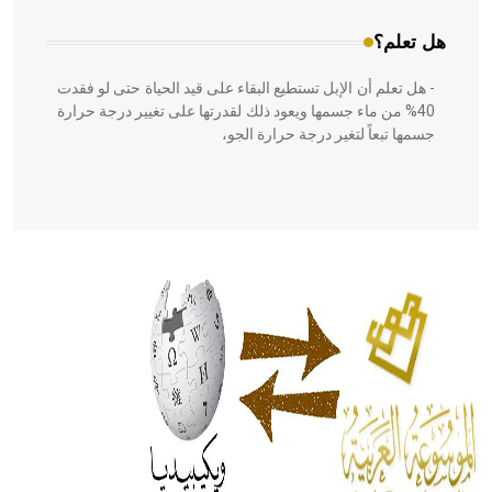
هل تعلم؟
- هل تعلم أن الإبل تستطيع البقاء على قيد الحياة حتى لو فقدت
40% من ماء جسمها ويعود ذلك لقدرتها على تغيير درجة حرارة
جسمها تبعاً لتغير درجة حرارة الجو،
- هل تعلم أن أبقراط كتب في الطب أربعة مؤلفات هي:
الحكم، الأدلة، تنظيم التغذية، ورسالته في جروح الرأس. ويعود
له الفضل بأنه حرر الطب من الدين والفلسفة.
- هل تعلم أن المرجان إفراز حيواني يتكون في البحر ويتركب
من مادة كربونات الكلسيوم، وهو أحمر أو شديد الحمرة وهو
أجود أنواعه، ويمتاز بكبر الحجم ويسمى الش