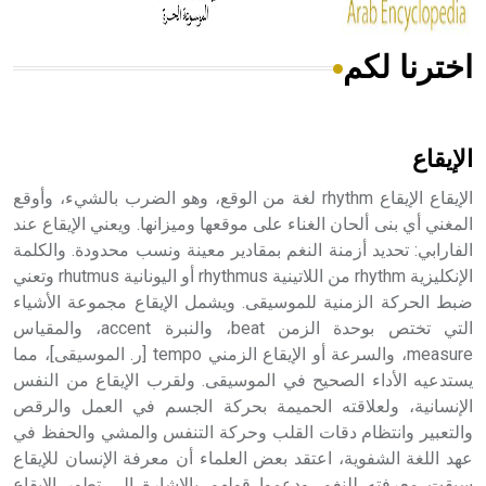
اخترنا لكم
هل تعلم أن الأبسيد كلمة فرنسية اللفظ تم اعتمادها مصطلحاً
أثرياً يستخدم في العمارة عموماً وفي العمارة الدينية الخاصة
بالكنائس خصوصاً، وفي الإنكليزية أب
الإيقاع
الإيقاع الإيقاع rhythm لغة من الوقع، وهو الضرب بالشيء، وأوقع
المغني أي بنى ألحان الغناء على موقعها وميزانها. ويعني الإيقاع عند
الفارابي: تحديد أزمنة النغم بمقادير معينة ونسب محدودة. والكلمة
- هل تعلم أن أبجر Abgar اسم معروف جيداً يعود إلى عدد من
الملوك الذين حكموا مدينة إديسا (الرها) من أبجر الأول وحتى
الإنكليزية rhythm من اللاتينية rhythmus أو اليونانية rhutmus وتعني
التاسع، وهم ينتسبون إلى أسرة أوسروين
ضبط الحركة الزمنية للموسيقى. ويشمل الإيقاع مجموعة الأشياء
التي تختص بوحدة الزمن beat، والنبرة accent، والمقياس
measure، والسرعة أو الإيقاع الزمني tempo [ر. الموسيقى]، مما
يستدعيه الأداء الصحيح في الموسيقى. ولقرب الإيقاع من النفس
الإنسانية، ولعلاقته الحميمة بحركة الجسم في العمل والرقص
- هل تعلم أن الأبجدية الكنعانية تتألف من /22/ علامة كتابية
والتعبير وانتظام دقات القلب وحركة التنفس والمشي والحفظ في
sign تكتب منفصلة غير متصلة، وتعتمد المبدأ الأكوروفوني،
عهد اللغة الشفوية، اعتقد بعض العلماء أن معرفة الإنسان للإيقاع
حيث تقتصر القيمة الصوتية للعلامة الك
سبقت معرفته للنغم. ودعموا قولهم بالإشارة إلى تطور الإيقاع