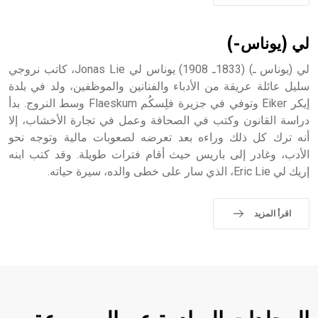
لي (يوناس-)
لي (يوناس ـ) (1833ـ 1908) يوناس لي Jonas Lie، كاتب نروجي
سليل عائلة عريقة من الأدباء والفنانين والموظفين، ولد في بلدة
إيكر Eiker وتوفي في جزيرة فلِسكُم Flaeskum وسط النروج. بدأ
دراسة القانون وكتب في الصحافة وعمل في تجارة الأخشاب، إلا
أنه ترك كل ذلك وراءه بعد تعرضه لصعوبات مالية وتوجه نحو
الأدب، وغادر إلى باريس حيث أقام فترات طويلة. وقد كتب ابنه
إريك لي Eric Lie، الذي سار على خطى والده، سيرة حياته.
اقرأ المزيد