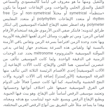
والثقيل. ومنها ما هو معروف في أيامنا كالمصمودي والسماعي
الثقيل والمدوَّر الحلبي والنواخت. ومن الإيقاعات عموماً ما يكون
«منتظماً» symetrical أو مختلاً non-symetrical أو حرّاً free
rhythm أو متعدد الإيقاعات polyrhythm أو متعدد المقاييس
polymeter. وقد اضطر تعقيد الإيقاع العلماء الموسيقيين إلى ابتكار
طرائق لتدوينه؛ فابتكر صفي الدين الأرموي طريقة استخدام الأرقام
لقياس الزمن؛ ومن ثم ظهرت وسائل أخرى أهمها الطريقة الأوربية
وبها تحدد وحدة الزمن افتراضاً بسرعة الزمن وتقاس باقي الأزمنة
بالنسبة لها. ولقياس هذه السرعة يستخدم جهاز إيقاعي يدعى
الموقّتة الموسيقية «المترونوم» métronome يحدد عدد الوحدات
الزمنية في الدقيقة الواحدة. ولما كانت الموسيقى تتألف من
عنصرين أساسيين، هما اللحن والإيقاع، كانت الآلات الإيقاعية [ر.
الآلات الموسيقية] إحدى الأقسام الرئيسة الثلاثة التي تتألف منها
الفرقة الموسيقية (الأوركسترا) إضافة إلى الآلات الوترية وآلات
النفخ الخشبية والنحاسية، كما أنها كانت عنصراً فعالاً على الدوام
في الفرق الموسيقية جميعها على اختلاف أنواعها وجنسياتها.
وتعتمد موسيقى الرقص أساساً على الإيقاع، وهو يبث فيها الحيوية.
ويطبع الإيقاع الرقص ويسبغ عليه جوه ليتناسب مع هدفه ومعناه،
وهذا ما يساعد مثلاً على التفريق بين أنواع الرقص العربي المختلفة،