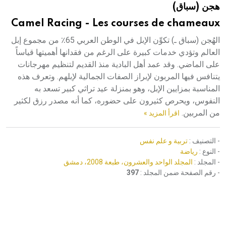
هجن (سباق)
هيئة الموسوعة العربية تطلق موسوعات جديدة في عام 2026
Camel Racing - Les courses de chameaux
الهُجن (سباق ـ) تكوِّن الإبل في الوطن العربي 65٪ من مجموع إبل
العالم وتؤدي خدمات كبيرة على الرغم من فقدانها أهميتها قياساً
على الماضي. وقد عمد أهل البادية منذ القديم لتنظيم مهرجانات
يتنافس فيها المربون لإبراز الصفات الجمالية لإبلهم. وتعرف هذه
المناسبة بمزايين الإبل، وهو بمنزلة عيد تراثي كبير تسعد به
النفوس، ويحرص كثيرون على حضوره، كما أنه مصدر رزق لكثير
من المربين.
اقرأ المزيد »
- التصنيف :
تربية و علم نفس
- النوع :
رياضة
- المجلد :
المجلد الواحد والعشرون، طبعة 2008، دمشق
- رقم الصفحة ضمن المجلد :
397