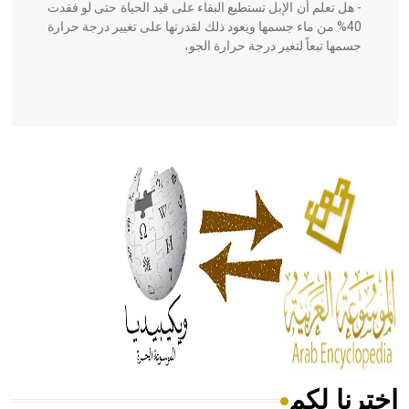
- هل تعلم أن الإبل تستطيع البقاء على قيد الحياة حتى لو فقدت
40% من ماء جسمها ويعود ذلك لقدرتها على تغيير درجة حرارة
جسمها تبعاً لتغير درجة حرارة الجو،
- هل تعلم أن أبقراط كتب في الطب أربعة مؤلفات هي:
الحكم، الأدلة، تنظيم التغذية، ورسالته في جروح الرأس. ويعود
له الفضل بأنه حرر الطب من الدين والفلسفة.
- هل تعلم أن المرجان إفراز حيواني يتكون في البحر ويتركب
من مادة كربونات الكلسيوم، وهو أحمر أو شديد الحمرة وهو
أجود أنواعه، ويمتاز بكبر الحجم ويسمى الش
اخترنا لكم