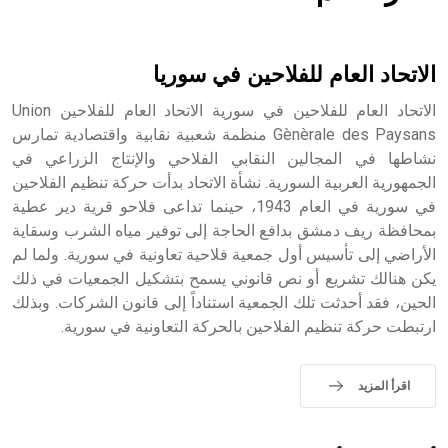
هل تعلم أن الأبسيد كلمة فرنسية اللفظ تم اعتمادها مصطلحاً
أثرياً يستخدم في العمارة عموماً وفي العمارة الدينية الخاصة
بالكنائس خصوصاً، وفي الإنكليزية أب
الاتحاد العام للفلاحين في سوريا
الاتحاد العام للفلاحين في سورية الاتحاد العام للفلاحين Union
Gènèrale des Paysans منظمة شعبية نقابية واقتصادية تمارس
نشاطها في المجالين النقابي الفلاحي والإنتاج الزراعي في
- هل تعلم أن أبجر Abgar اسم معروف جيداً يعود إلى عدد من
الملوك الذين حكموا مدينة إديسا (الرها) من أبجر الأول وحتى
الجمهورية العربية السورية. نشأة الاتحاد بدأت حركة تنظيم الفلاحين
التاسع، وهم ينتسبون إلى أسرة أوسروين
في سورية في العام 1943، حينما تداعى فلاحو قرية دير عطية
بمحافظة ريف دمشق بدافع الحاجة إلى توفير مياه الشرب وسقاية
الأراضي إلى تأسيس أول جمعية فلاحية تعاونية في سورية. ولما لم
يكن هنالك تشريع أو نص قانوني يسمح بتشكيل الجمعيات في ذلك
الحين، فقد أحدثت تلك الجمعية استناداً إلى قانون الشركات. وبذلك
- هل تعلم أن الأبجدية الكنعانية تتألف من /22/ علامة كتابية
ارتبطت حركة تنظيم الفلاحين بالحركة التعاونية في سورية.
sign تكتب منفصلة غير متصلة، وتعتمد المبدأ الأكوروفوني،
حيث تقتصر القيمة الصوتية للعلامة الك
اقرأ المزيد