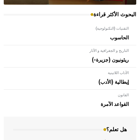
البحوث الأكثر قراءة
التقنيات (التكنولوجية)
الحاسوب
التاريخ و الجغرافية و الآثار
ريئونيون (جزيرة-)
الآداب اللاتينية
إيطالية (الأدب)
القانون
- هل تعلم أن الأبلق نوع من الفنون الهندسية التي ارتبطت
بالعمارة الإسلامية في بلاد الشام ومصر خاصة، حيث يحرص
القواعد الآمرة
المعمار على بناء مداميكه وخاصة في الواجهات
هل تعلم؟