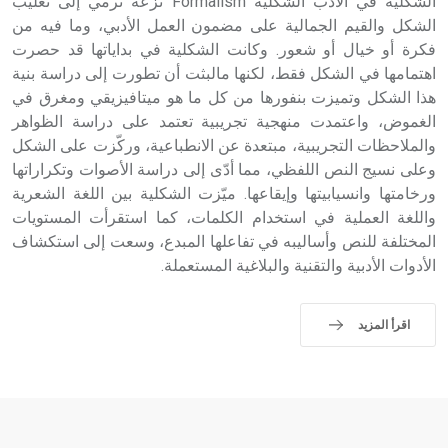
الشكلية في الأدب الشكلية Formalism نزعة ترمي إلى تغليب
الشكل والقيم الجمالية على مضمون العمل الأدبي، وما فيه من
فكرة أو خيال أو شعور. وكانت الشكلية في بداياتها قد حصرت
اهتمامها في الشكل فقط، لكنها مالبثت أن تطورت إلى دراسة بنية
هذا الشكل وتميزت بنفورها من كل ما هو ميتافيزيقي ومغرق في
الغموض، واعتمدت منهجية تجريبية تعتمد على دراسة الظواهر
والملاحظات التجريبية، مبتعدة عن الانطباعية، وركّزت على الشكل
وعلى نسيج النص اللفظي، مما أدّى إلى دراسة الأصوات وتكراراتها
ورخامتها وانسيابيتها وإيقاعها. ميّزت الشكلية بين اللغة الشعرية
واللغة العملية في استخدام الكلمات، كما استقرأت المستويات
المختلفة للنص وأساليبه في تفاعلها المبدع، وسعت إلى استكشاف
الأدوات الأدبية والتقنية والبلاغية المستعملة.
اقرأ المزيد