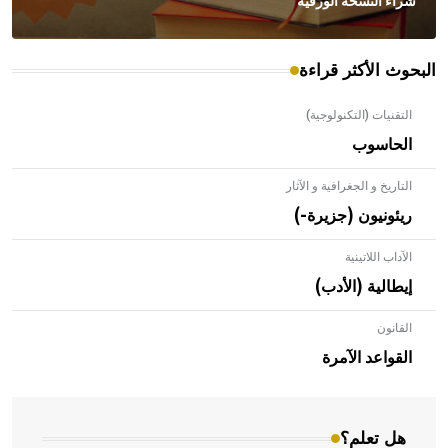
شراء النسخة الورقية
البحوث الأكثر قراءة
التقنيات (التكنولوجية)
الحاسوب
التاريخ و الجغرافية و الآثار
ريئونيون (جزيرة-)
الآداب اللاتينية
إيطالية (الأدب)
القانون
- هل تعلم أن الأبلق نوع من الفنون الهندسية التي ارتبطت
بالعمارة الإسلامية في بلاد الشام ومصر خاصة، حيث يحرص
القواعد الآمرة
المعمار على بناء مداميكه وخاصة في الواجهات
هل تعلم؟