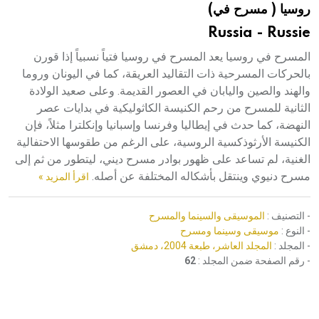
روسيا ( مسرح في)
هيئة الموسوعة العربية تطلق موسوعات جديدة في عام 2026
Russia - Russie
المسرح في روسيا يعد المسرح في روسيا فتياً نسبياً إذا قورن
بالحركات المسرحية ذات التقاليد العريقة، كما في اليونان وروما
والهند والصين واليابان في العصور القديمة. وعلى صعيد الولادة
الثانية للمسرح من رحم الكنيسة الكاثوليكية في بدايات عصر
النهضة، كما حدث في إيطاليا وفرنسا وإسبانيا وإنكلترا مثلاً، فإن
الكنيسة الأرثوذكسية الروسية، على الرغم من طقوسها الاحتفالية
الغنية، لم تساعد على ظهور بوادر مسرح ديني، ليتطور من ثم إلى
مسرح دنيوي وينتقل بأشكاله المختلفة عن أصله.
اقرأ المزيد »
- التصنيف :
الموسيقى والسينما والمسرح
- النوع :
موسيقى وسينما ومسرح
- المجلد :
المجلد العاشر، طبعة 2004، دمشق
- رقم الصفحة ضمن المجلد :
62