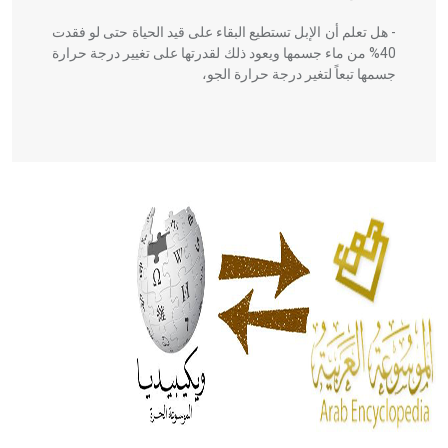
- هل تعلم أن الإبل تستطيع البقاء على قيد الحياة حتى لو فقدت
40% من ماء جسمها ويعود ذلك لقدرتها على تغيير درجة حرارة
جسمها تبعاً لتغير درجة حرارة الجو،
- هل تعلم أن أبقراط كتب في الطب أربعة مؤلفات هي:
الحكم، الأدلة، تنظيم التغذية، ورسالته في جروح الرأس. ويعود
له الفضل بأنه حرر الطب من الدين والفلسفة.
- هل تعلم أن المرجان إفراز حيواني يتكون في البحر ويتركب
من مادة كربونات الكلسيوم، وهو أحمر أو شديد الحمرة وهو
أجود أنواعه، ويمتاز بكبر الحجم ويسمى الش