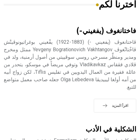
اخترنا لكم
هل تعلم أن الأبسيد كلمة فرنسية اللفظ تم اعتمادها مصطلحاً
أثرياً يستخدم في العمارة عموماً وفي العمارة الدينية الخاصة
بالكنائس خصوصاً، وفي الإنكليزية أب
فاختانغوف (يفغيني-)
ڤاختانغوڤ (يفغيني -) (1883-1922) يفْغيني بوغراتيونوڤيتْش
ڤاخْتانْغوڤ Yevgeny Bogrationovich Vakhtangov ممثل ومخرج
ومدير ومنظِّر مسرحي روسي سوڤييتي من أصول أرمنية، ولد في
- هل تعلم أن أبجر Abgar اسم معروف جيداً يعود إلى عدد من
الملوك الذين حكموا مدينة إديسا (الرها) من أبجر الأول وحتى
ڤلادي قڤقاس Vladikavkaz وتوفي مريضاً في موسكو، يتحدر من
التاسع، وهم ينتسبون إلى أسرة أوسروين
عائلة فقيرة من العمال اليدويين في تفليس Tiflis، لكن زواج أبيه
من أمه أولغا ليبيديڤا Olga Lebedeva جعله صاحب معمل متواضع
للتبغ.
- هل تعلم أن الأبجدية الكنعانية تتألف من /22/ علامة كتابية
اقرأ المزيد
sign تكتب منفصلة غير متصلة، وتعتمد المبدأ الأكوروفوني،
حيث تقتصر القيمة الصوتية للعلامة الك
الشكلية في الأدب