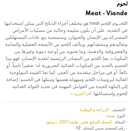
لحوم
هيئة الموسوعة العربية تطلق موسوعات جديدة في عام 2026
Meat - Viande
اللحــوم اللحم meat هو مختلف أجزاء الذبائح التي يمكن استخدامها
في التغذية، على أن تكون سليمة وخالية من مسبّبات الأمراض
المشتركة بين الإنسان والحيوان، ومنسجمة مع عادات المستهلكين
وتقاليدهم ومعتقداتهم. ويتألف اللحم من الأنسجة العضلية والضامة
والغضروفية والدهنية، وما تحتويه من أوعية دموية وغيرها من
المكونات. يعدّ اللحم من المصادر الرئيسية لتغذية الإنسان، فهو يمدّ
الجسم بالعديد من المكونات الغذائية الضرورية له؛ صغيراً نامياً، أو
بالغاً، أو في مراحل متقدمة من العمر، كما تعدّ القيمة البيولوجية
العالية لبروتينات اللحم وسهولة هضمها وتمثلها في الجسم؛ إضافة
إلى النكهة الجيدة من العوامل المهمة في تحديد الفوائد الغذائية
للحوم واستساغتها.
اقرأ المزيد »
- التصنيف :
الزراعة و البيطرة
- النوع :
صحة
- المجلد :
المجلد السابع عشر، طبعة 2007، دمشق
- رقم الصفحة ضمن المجلد :
17