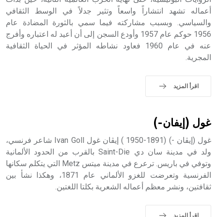
حيث تقتصر القيمة الصوتية للعلامة الك
أعماله تشهد انتشاراً واسعاً وتثير جدلاً في الوسط الثقافي
والسياسي. وبسبب مشاركته فيما سمي بالثورة المضادة عام
1956 حوكم عام 1957 وأودع السجن إلى أن أعيد له اعتباره وأفرج
عنه في عام 1960 فعاود نشاطه المؤثر في الحياة الثقافية
المجرية.
اقرأ المزيد
غول (إيفان-)
غول (إيڤان -) (1891-1950 ) إيڤان غول Ivan Goll شاعر فرنسي،
ولد في مدينة سان دي Saint-Die بالقرب من الحدود الألمانية
وتوفي في باريس. ترعرع في مدينة ميتس Metz التي يتكلم سكانها
الفرنسية وتعرضت للغزو الألماني عام 1871، وهكذا نشأ بين
ثقافتين، ونشر معظم أعماله الشعرية بكلتا اللغتين.
اقرأ المزيد