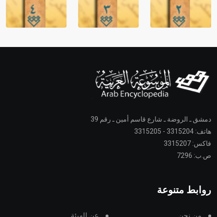
دمشق ـ الروضة ـ شارع قاسم أمين ـ رقم 39
هاتف: 3315204 - 3315205
فاكس: 3315207
ص.ب: 7296
روابط متنوعة
من نحن
عن الهيئة