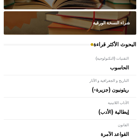
شراء النسخة الورقية
البحوث الأكثر قراءة
التقنيات (التكنولوجية)
الحاسوب
التاريخ و الجغرافية و الآثار
ريئونيون (جزيرة-)
الآداب اللاتينية
إيطالية (الأدب)
القانون
- هل تعلم أن الأبلق نوع من الفنون الهندسية التي ارتبطت
بالعمارة الإسلامية في بلاد الشام ومصر خاصة، حيث يحرص
القواعد الآمرة
المعمار على بناء مداميكه وخاصة في الواجهات