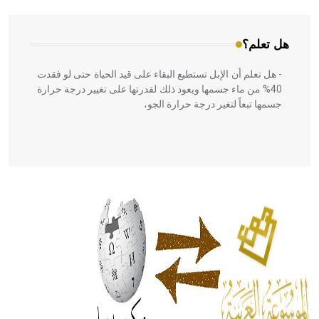
هل تعلم؟
- هل تعلم أن الإبل تستطيع البقاء على قيد الحياة حتى لو فقدت
40% من ماء جسمها ويعود ذلك لقدرتها على تغيير درجة حرارة
جسمها تبعاً لتغير درجة حرارة الجو،
- هل تعلم أن أبقراط كتب في الطب أربعة مؤلفات هي:
الحكم، الأدلة، تنظيم التغذية، ورسالته في جروح الرأس. ويعود
له الفضل بأنه حرر الطب من الدين والفلسفة.
- هل تعلم أن المرجان إفراز حيواني يتكون في البحر ويتركب
من مادة كربونات الكلسيوم، وهو أحمر أو شديد الحمرة وهو
أجود أنواعه، ويمتاز بكبر الحجم ويسمى الش