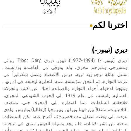
اخترنا لكم
هل تعلم أن الأبسيد كلمة فرنسية اللفظ تم اعتمادها مصطلحاً
أثرياً يستخدم في العمارة عموماً وفي العمارة الدينية الخاصة
بالكنائس خصوصاً، وفي الإنكليزية أب
ديري (تيبور-)
ديري (تيبور -) (1894-1977) تيبور ديري Tibor Déry روائي
ومسرحي ومترجم مجري، ولد وتوفي في العاصمة بودابست.
سليل عائلة برجوازية ثرية، درس الاقتصاد وعمل سكرتيراً في
- هل تعلم أن أبجر Abgar اسم معروف جيداً يعود إلى عدد من
الملوك الذين حكموا مدينة إديسا (الرها) من أبجر الأول وحتى
غرفة التجارة، ثم التحق بمؤسسة عمه التجارية ليخلفه في إدارتها.
التاسع، وهم ينتسبون إلى أسرة أوسروين
ونتيجة لدخوله أجواء التجارة والصناعة احتك عن كثب بالحركة
العمالية وانتسب في عام 1919 إلى الحزب الشيوعي المجري،
فلاحقته السلطات مما اضطره إلى الهجرة حتى منتصف
الثلاثينيات، متنقلاً بين فيينا وبرلين وبيروجيا (إيطاليا) وباريس. ولدى
عودته إلى وطنه اعتقل مدة قصيرة ثم أفرج عنه، لكن السلطات
- هل تعلم أن الأبجدية الكنعانية تتألف من /22/ علامة كتابية
منعته من نشر كتاباته، فلم يجد وسيلة للعيش سوى في ترجمة
sign تكتب منفصلة غير متصلة، وتعتمد المبدأ الأكوروفوني،
الروايات البوليسية، حتى نهاية الحرب العالمية الثانية، حين بدأت