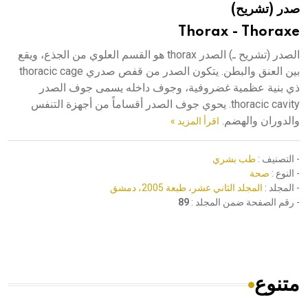
صدر (تشريح)
هيئة الموسوعة العربية تطلق موسوعات جديدة في عام 2026
Thorax - Thoraxe
الصدر (تشريح ـ) الصدر thorax هو القسم العلوي من الجذع، ويقع
بين العنق والبطن. يتكون الصدر من قفص صدري thoracic cage
ذي بنية عظمية غضروفية، وجوف داخله يسمى جوف الصدر
thoracic cavity. يحوي جوف الصدر أقساماً من أجهزة التنفس
والدوران والهضم.
اقرأ المزيد »
- التصنيف :
طب بشري
- النوع :
صحة
- المجلد :
المجلد الثاني عشر، طبعة 2005، دمشق
- رقم الصفحة ضمن المجلد :
89
متنوع