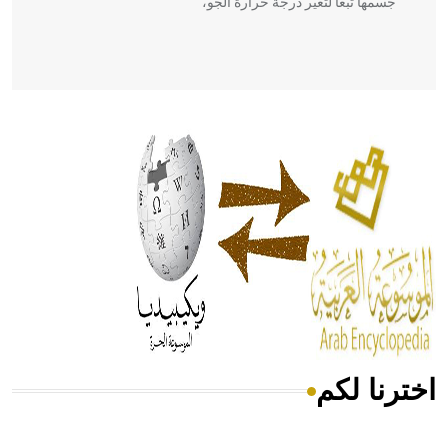
جسمها تبعاً لتغير درجة حرارة الجو،
- هل تعلم أن أبقراط كتب في الطب أربعة مؤلفات هي:
الحكم، الأدلة، تنظيم التغذية، ورسالته في جروح الرأس. ويعود
له الفضل بأنه حرر الطب من الدين والفلسفة.
- هل تعلم أن المرجان إفراز حيواني يتكون في البحر ويتركب
من مادة كربونات الكلسيوم، وهو أحمر أو شديد الحمرة وهو
أجود أنواعه، ويمتاز بكبر الحجم ويسمى الش
اخترنا لكم
هل تعلم أن الأبسيد كلمة فرنسية اللفظ تم اعتمادها مصطلحاً
أثرياً يستخدم في العمارة عموماً وفي العمارة الدينية الخاصة