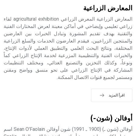
بالكنائس خصوصاً، وفي الإنكليزية أب
المعارض الزراعية
المعارض الزراعية المعرض الزراعي agricultural exhibition لقاء
زراعي تعليمي وإيضاحي في أماكن معينة لعرض المختارات الفنية
والتقنية بهدف تقديم المشورة وتبادل الخبرات بين العارضين
- هل تعلم أن أبجر Abgar اسم معروف جيداً يعود إلى عدد من
الملوك الذين حكموا مدينة إديسا (الرها) من أبجر الأول وحتى
والمنتجين الزراعيين، فيقدم العارضون الخدمات والسلع الزراعية
التاسع، وهم ينتسبون إلى أسرة أوسروين
المختلفة، ونتائج البحث العلمي والتطبيق العملي لأدوات الإنتاج،
والخبرات الفنية والتنظيمية المزرعية لخدمة الإنتاج الزراعي كماً
ونوعاً، وكذلك التخزين والتصنيع الغذائي، ومختلف التنظيمات
المشاركة في الإنتاج الزراعي على نحو منسق وواضح ومقنن
ومستمر لجميع قنوات الاتصال الممكنة.
- هل تعلم أن الأبجدية الكنعانية تتألف من /22/ علامة كتابية
sign تكتب منفصلة غير متصلة، وتعتمد المبدأ الأكوروفوني،
حيث تقتصر القيمة الصوتية للعلامة الك
اقرأ المزيد
أوفالن (شون-)
أوفالن (شون ـ) (1900 ـ 1991) شون أوفالن Sean O'Faolain اسم