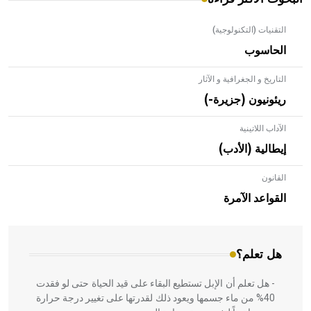
التقنيات (التكنولوجية)
الحاسوب
التاريخ و الجغرافية و الآثار
ريئونيون (جزيرة-)
الآداب اللاتينية
إيطالية (الأدب)
القانون
- هل تعلم أن الأبلق نوع من الفنون الهندسية التي ارتبطت
بالعمارة الإسلامية في بلاد الشام ومصر خاصة، حيث يحرص
القواعد الآمرة
المعمار على بناء مداميكه وخاصة في الواجهات
هل تعلم؟
- هل تعلم أن الإبل تستطيع البقاء على قيد الحياة حتى لو فقدت
40% من ماء جسمها ويعود ذلك لقدرتها على تغيير درجة حرارة