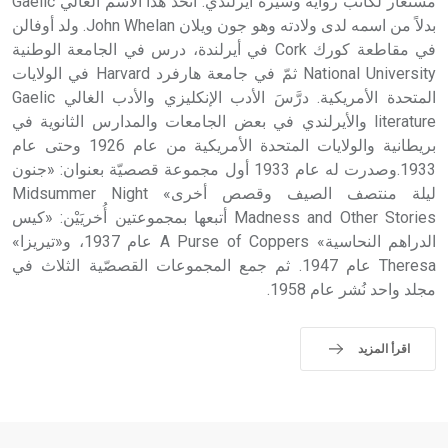
مستعار لكاتب رواية وسيرة أيرلندي. اتخذ هذا الاسم الغالي Gaelic
بدلاً من اسمه لدى ولادته وهو جون ويلان John Whelan. ولد أوفالن
في مقاطعة كورك Cork في أيرلندة، درس في الجامعة الوطنية
National University ثمّ في جامعة هارفرد Harvard في الولايات
المتحدة الأمريكية. درَّسَ الأدب الإنكليزي والأدب الغالي Gaelic
literature والأيرلندي في بعض الجامعات والمدارس الثانوية في
بريطانية والولايات المتحدة الأمريكية من عام 1926 وحتى عام
1933.وصدرت له عام 1933 أول مجموعة قصصيّة بعنوان: «جنون
ليلة منتصف الصيف وقصص أخرى» Midsummer Night
Madness and Other Stories أتبعها بمجموعتين أُخريَيْن: «كيس
الدراهم النحاسية» A Purse of Coppers عام 1937، و«تيريزا»
Theresa عام 1947. ثم جمع المجموعات القصصّية الثلاث في
مجلد واحد نُشر عام 1958.
اقرأ المزيد