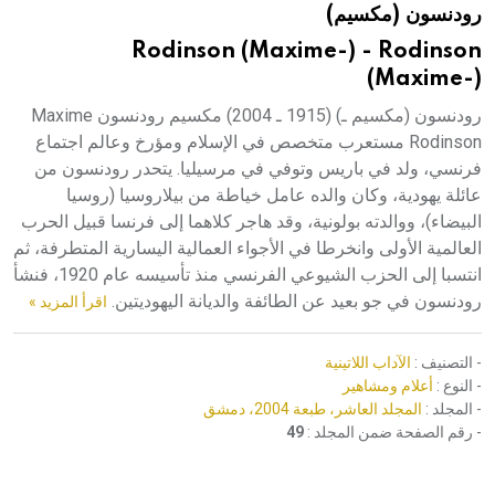
رودنسون (مكسيم)
هيئة الموسوعة العربية تطلق موسوعات جديدة في عام 2026
Rodinson (Maxime-) - Rodinson
(Maxime-)
رودنسون (مكسيم ـ) (1915 ـ 2004) مكسيم رودنسون Maxime
Rodinson مستعرب متخصص في الإسلام ومؤرخ وعالم اجتماع
فرنسي، ولد في باريس وتوفي في مرسيليا. يتحدر رودنسون من
عائلة يهودية، وكان والده عامل خياطة من بيلاروسيا (روسيا
البيضاء)، ووالدته بولونية، وقد هاجر كلاهما إلى فرنسا قبيل الحرب
العالمية الأولى وانخرطا في الأجواء العمالية اليسارية المتطرفة، ثم
انتسبا إلى الحزب الشيوعي الفرنسي منذ تأسيسه عام 1920، فنشأ
رودنسون في جو بعيد عن الطائفة والديانة اليهوديتين.
اقرأ المزيد »
- التصنيف :
الآداب اللاتينية
- النوع :
أعلام ومشاهير
- المجلد :
المجلد العاشر، طبعة 2004، دمشق
- رقم الصفحة ضمن المجلد :
49