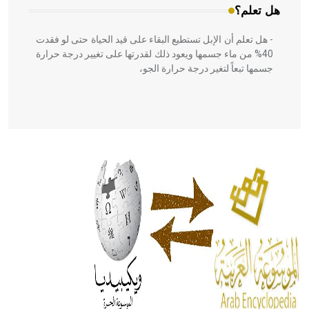
هل تعلم؟
- هل تعلم أن الإبل تستطيع البقاء على قيد الحياة حتى لو فقدت
40% من ماء جسمها ويعود ذلك لقدرتها على تغيير درجة حرارة
جسمها تبعاً لتغير درجة حرارة الجو،
- هل تعلم أن أبقراط كتب في الطب أربعة مؤلفات هي:
الحكم، الأدلة، تنظيم التغذية، ورسالته في جروح الرأس. ويعود
له الفضل بأنه حرر الطب من الدين والفلسفة.
- هل تعلم أن المرجان إفراز حيواني يتكون في البحر ويتركب
من مادة كربونات الكلسيوم، وهو أحمر أو شديد الحمرة وهو
أجود أنواعه، ويمتاز بكبر الحجم ويسمى الش