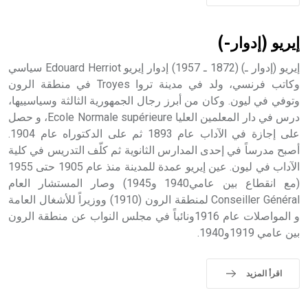
إيريو (إدوار-)
إيريو (إدوار ـ) (1872 ـ 1957) إدوار إيريو Edouard Herriot سياسي
وكاتب فرنسي، ولد في مدينة تروا Troyes في منطقة الرون
وتوفي في ليون. وكان من أبرز رجال الجمهورية الثالثة وسياسييها،
درس في دار المعلمين العليا Ecole Normale supérieure، و حصل
على إجازة في الآداب عام 1893 ثم على الدكتوراه عام 1904.
أصبح مدرساً في إحدى المدارس الثانوية ثم كلّف التدريس في كلية
الآداب في ليون. عين إيريو عمدة للمدينة منذ عام 1905 حتى 1955
(مع انقطاع بين عامي1940 و1945) وصار المستشار العام
Conseiller Général لمنطقة الرون (1910) ووزيراً للأشغال العامة
و المواصلات عام 1916ونائباً في مجلس النواب عن منطقة الرون
بين عامي 1919و1940.
اقرأ المزيد