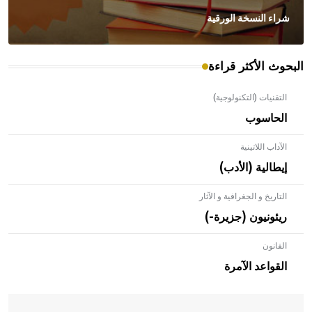
شراء النسخة الورقية
البحوث الأكثر قراءة
التقنيات (التكنولوجية)
الحاسوب
الآداب اللاتينية
إيطالية (الأدب)
التاريخ و الجغرافية و الآثار
ريئونيون (جزيرة-)
القانون
- هل تعلم أن الأبلق نوع من الفنون الهندسية التي ارتبطت
بالعمارة الإسلامية في بلاد الشام ومصر خاصة، حيث يحرص
القواعد الآمرة
المعمار على بناء مداميكه وخاصة في الواجهات