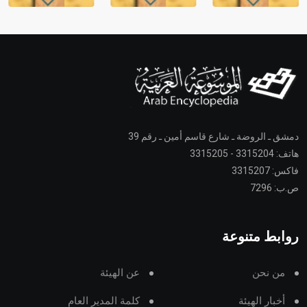
دمشق ـ الروضة ـ شارع قاسم أمين ـ رقم 39
هاتف: 3315204 - 3315205
فاكس: 3315207
ص.ب: 7296
روابط متنوعة
من نحن
عن الهيئة
أخبار الهيئة
كلمة المدير العام