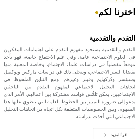
اخترنا لكم
هل تعلم أن الأبسيد كلمة فرنسية اللفظ تم اعتمادها مصطلحاً
أثرياً يستخدم في العمارة عموماً وفي العمارة الدينية الخاصة
بالكنائس خصوصاً، وفي الإنكليزية أب
التقدم والتقدمية
التقدم والتقدمية يستحوذ مفهوم التقدم على اهتمامات المفكرين
في العلوم الاجتماعية عامة، وفي علم الاجتماع خاصة، فهو يأخذ
موقعاً مفصلياً في دراسات علماء الاجتماع، وخاصة المعنية منها
- هل تعلم أن أبجر Abgar اسم معروف جيداً يعود إلى عدد من
الملوك الذين حكموا مدينة إديسا (الرها) من أبجر الأول وحتى
بقضايا التغير الاجتماعي، ويتجلى ذلك في دراسات ماركس وتوكفيل
التاسع، وهم ينتسبون إلى أسرة أوسروين
وسبنسر ودُركهايم وفيبر وغيرهم. ومع التباين الملحوظ في
اتجاهات التحليل الاجتماعي لمفهوم التقدم بين الباحثين
الاجتماعيين، يمكن تلمُّس قواسم مشتركة بين أعمالهم، الأمر الذي
يدعو إلى ضرورة التمييز بين الخطوط العامة التي ينطوي عليها هذا
المفهوم، وبين الخصوصيات المتعلقة بكل اتجاه من اتجاهات التحليل
- هل تعلم أن الأبجدية الكنعانية تتألف من /22/ علامة كتابية
الاجتماعي التي أخذت بدراسته.
sign تكتب منفصلة غير متصلة، وتعتمد المبدأ الأكوروفوني،
حيث تقتصر القيمة الصوتية للعلامة الك
اقرأ المزيد